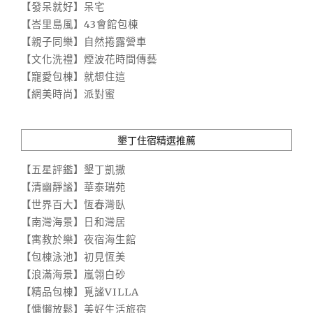
【發呆就好】呆宅
【峇里島風】43會館包棟
【親子同樂】自然捲露營車
【文化洗禮】煙波花時間傳藝
【寵愛包棟】就想住這
【網美時尚】派對蜜
墾丁住宿精選推薦
【五星評鑑】墾丁凱撒
【清幽靜謐】華泰瑞苑
【世界百大】恆春灣臥
【南灣海景】日和灣居
【寓教於樂】夜宿海生館
【包棟泳池】初見恆美
【浪滿海景】嵐翎白砂
【精品包棟】覓謐VILLA
【慵懶放鬆】美好生活旅宿