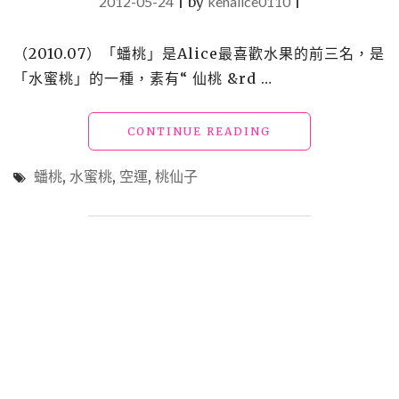
2012-05-24
|
by
kenalice0110
|
（2010.07）「蟠桃」是Alice最喜歡水果的前三名，是
「水蜜桃」的一種，素有“ 仙桃 &rd …
"【買】
CONTINUE READING
勸
敗
蟠桃
,
水蜜桃
,
空運
,
桃仙子
_
蟠
桃"