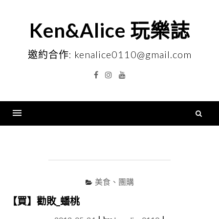
Skip
to
Ken&Alice 玩樂誌
content
邀約合作: kenalice0110@gmail.com
Facebook
Instagram
YouTube
搜
尋
Menu
關
鍵
字
美食、團購
【買】勸敗_蟠桃