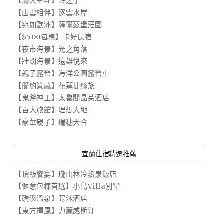
【滿天星斗】鈴之宇
【山雲相伴】逐雲水岸
【宛如歐洲】薩爾茲堡莊園
【$500包棟】卡好民宿
【夜市海景】光之角落
【壯闊海景】遠雄悅來
【親子露營】海洋公園露營車
【簡約質感】花蓮捷絲旅
【鬼斧神工】太魯閣晶英酒店
【百大旅館】理想大地
【豪華親子】瑞穗天合
宜蘭住宿精選推薦
【頂級饗宴】瓏山林冷熱泉飯店
【愜意包棟首選】小島Villa別墅
【礁溪溫泉】寒沐酒店
【東方禪風】力麗威斯汀