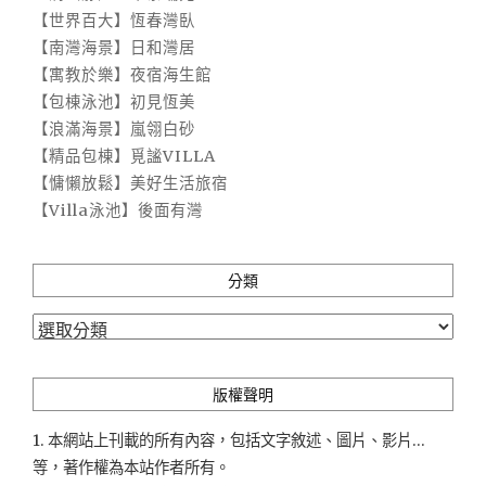
【世界百大】恆春灣臥
【南灣海景】日和灣居
【寓教於樂】夜宿海生館
【包棟泳池】初見恆美
【浪滿海景】嵐翎白砂
【精品包棟】覓謐VILLA
【慵懶放鬆】美好生活旅宿
【Villa泳池】後面有灣
分類
分
類
版權聲明
1. 本網站上刊載的所有內容，包括文字敘述、圖片、影片...
等，著作權為本站作者所有。