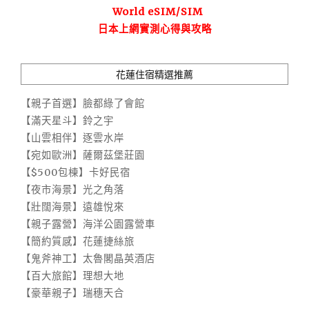
World eSIM/SIM
日本上網實測心得與攻略
花蓮住宿精選推薦
【親子首選】臉都綠了會館
【滿天星斗】鈴之宇
【山雲相伴】逐雲水岸
【宛如歐洲】薩爾茲堡莊園
【$500包棟】卡好民宿
【夜市海景】光之角落
【壯闊海景】遠雄悅來
【親子露營】海洋公園露營車
【簡約質感】花蓮捷絲旅
【鬼斧神工】太魯閣晶英酒店
【百大旅館】理想大地
【豪華親子】瑞穗天合