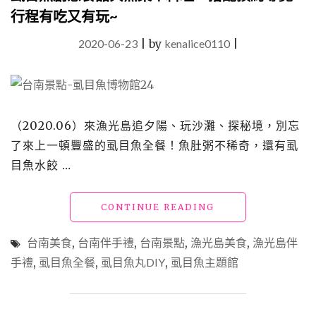
行程有吃又有玩~
2020-06-23
|
by
kenalice0110
|
（2020.06）來漁光島追夕陽、玩沙灘、探秘境，別忘
了來上一頓豐盛的虱目魚全餐！魚肚粥不稀奇，還有虱
目魚水餃 …
"【台
CONTINUE READING
南
美
台南美食
,
台南伴手禮
,
台南景點
,
漁光島美食
,
漁光島伴
食】
手禮
,
虱目魚全餐
,
虱目魚丸DIY
,
虱目魚主題館
「虱
目
魚
主