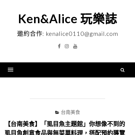
Skip
to
Ken&Alice 玩樂誌
content
邀約合作: kenalice0110@gmail.com
Facebook
Instagram
YouTube
搜
尋
Menu
關
鍵
字
台南美食
【台南美食】「虱目魚主題館」你想像不到的
虱目魚創意食品與無菜單料理，搭配預約導覽