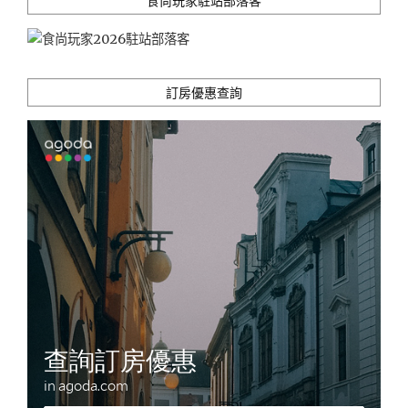
食尚玩家駐站部落客
搭
配
預
約
導
訂房優惠查詢
覽
行
程
有
吃
又
有
玩
~"