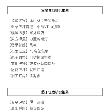
宜蘭住宿精選推薦
【頂級饗宴】瓏山林冷熱泉飯店
【愜意包棟首選】小島Villa別墅
【礁溪溫泉】寒沐酒店
【東方禪風】力麗威斯汀
【發呆就好】呆宅
【峇里島風】43會館包棟
【親子同樂】自然捲露營車
【文化洗禮】煙波花時間傳藝
【寵愛包棟】就想住這
【網美時尚】派對蜜
墾丁住宿精選推薦
【五星評鑑】墾丁凱撒
【清幽靜謐】華泰瑞苑