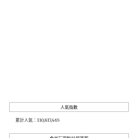
題
館」
你
想
像
不
到
的
虱
目
魚
創
意
食
品
與
人氣指數
無
菜
累計人氣：
110,817,465
單
料
理，