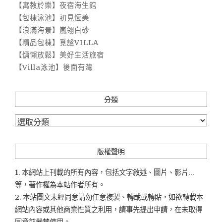
【寓教於樂】夜宿海生館
【包棟泳池】初見恆美
【浪滿海景】嵐翎白砂
【精品包棟】覓謐VILLA
【慵懶放鬆】美好生活旅宿
【Villa泳池】後面有灣
分類
分
類
版權聲明
1. 本網站上刊載的所有內容，包括文字敘述、圖片、影片...
等，著作權為本站作者所有。
2. 本站圖文未經同意請勿任意複製、轉載或轉貼，如欲轉載本
網站內容或其他商業性質之利用，請事先提出申請，在未取得