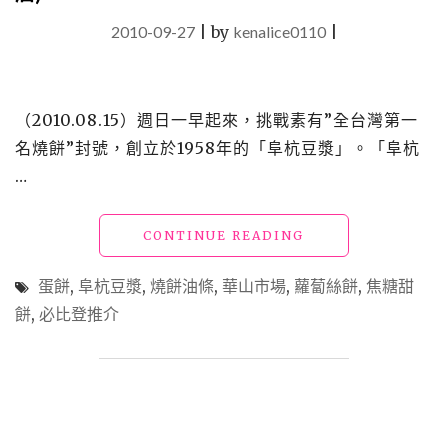
2010-09-27
|
by
kenalice0110
|
（2010.08.15）週日一早起來，挑戰素有”全台灣第一
名燒餅”封號，創立於1958年的「阜杭豆漿」。「阜杭
…
"【食】
CONTINUE READING
早
餐
蛋餅
,
阜杭豆漿
,
燒餅油條
,
華山市場
,
蘿蔔絲餅
,
焦糖甜
_
餅
,
必比登推介
聞
名
遐
邇
的
阜
杭