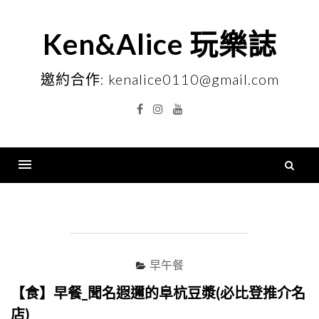
Skip
to
Ken&Alice 玩樂誌
content
邀約合作: kenalice0110@gmail.com
Facebook
Instagram
YouTube
搜
尋
Menu
關
鍵
字
早午餐
【食】早餐_聞名遐邇的阜杭豆漿(必比登推介名
店)