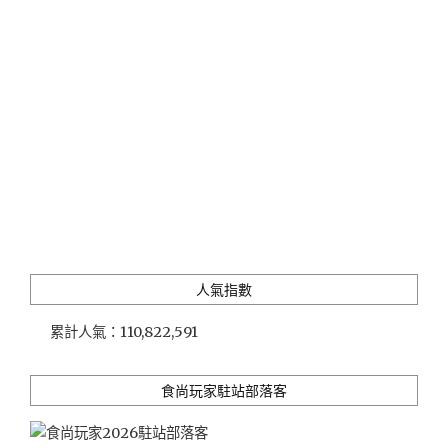
豆
漿
(必
比
登
推
介
名
店)"
人氣指數
累計人氣：
110,822,591
食尚玩家駐站部落客