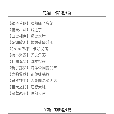
花蓮住宿精選推薦
【親子首選】臉都綠了會館
【滿天星斗】鈴之宇
【山雲相伴】逐雲水岸
【宛如歐洲】薩爾茲堡莊園
【$500包棟】卡好民宿
【夜市海景】光之角落
【壯闊海景】遠雄悅來
【親子露營】海洋公園露營車
【簡約質感】花蓮捷絲旅
【鬼斧神工】太魯閣晶英酒店
【百大旅館】理想大地
【豪華親子】瑞穗天合
宜蘭住宿精選推薦