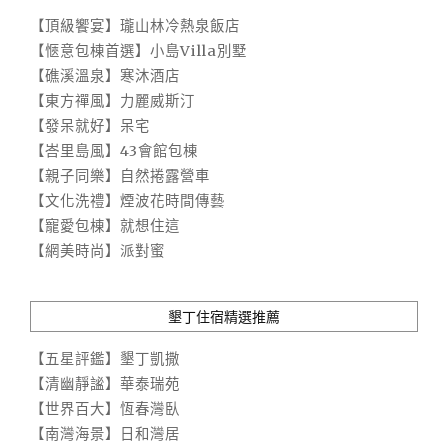
【頂級饗宴】瓏山林冷熱泉飯店
【愜意包棟首選】小島Villa別墅
【礁溪溫泉】寒沐酒店
【東方禪風】力麗威斯汀
【發呆就好】呆宅
【峇里島風】43會館包棟
【親子同樂】自然捲露營車
【文化洗禮】煙波花時間傳藝
【寵愛包棟】就想住這
【網美時尚】派對蜜
墾丁住宿精選推薦
【五星評鑑】墾丁凱撒
【清幽靜謐】華泰瑞苑
【世界百大】恆春灣臥
【南灣海景】日和灣居