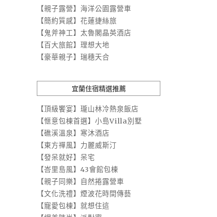
【親子露營】海洋公園露營車
【簡約質感】花蓮捷絲旅
【鬼斧神工】太魯閣晶英酒店
【百大旅館】理想大地
【豪華親子】瑞穗天合
宜蘭住宿精選推薦
【頂級饗宴】瓏山林冷熱泉飯店
【愜意包棟首選】小島Villa別墅
【礁溪溫泉】寒沐酒店
【東方禪風】力麗威斯汀
【發呆就好】呆宅
【峇里島風】43會館包棟
【親子同樂】自然捲露營車
【文化洗禮】煙波花時間傳藝
【寵愛包棟】就想住這