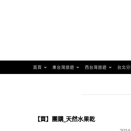
Skip
to
content
首頁
東台灣旅遊
西台灣旅遊
台北分
【買】團購_天然水果乾
2014