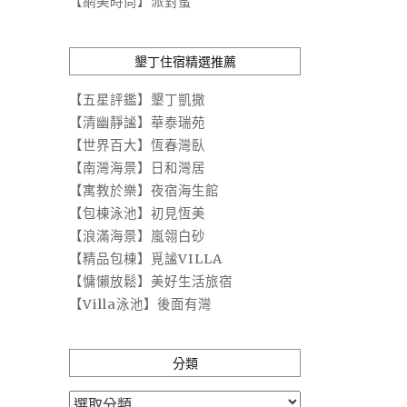
【網美時尚】派對蜜
墾丁住宿精選推薦
【五星評鑑】墾丁凱撒
【清幽靜謐】華泰瑞苑
【世界百大】恆春灣臥
【南灣海景】日和灣居
【寓教於樂】夜宿海生館
【包棟泳池】初見恆美
【浪滿海景】嵐翎白砂
【精品包棟】覓謐VILLA
【慵懶放鬆】美好生活旅宿
【Villa泳池】後面有灣
分類
分