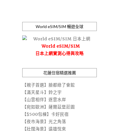
World eSIM/SIM 暢遊全球
World eSIM/SIM
日本上網實測心得與攻略
花蓮住宿精選推薦
【親子首選】臉都綠了會館
【滿天星斗】鈴之宇
【山雲相伴】逐雲水岸
【宛如歐洲】薩爾茲堡莊園
【$500包棟】卡好民宿
【夜市海景】光之角落
【壯闊海景】遠雄悅來