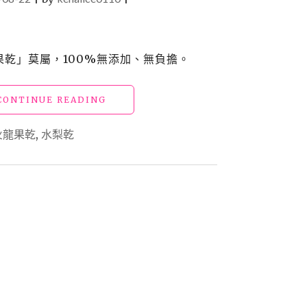
水果乾」莫屬，100%無添加、無負擔。
"【買】
CONTINUE READING
團
購
火龍果乾
,
水梨乾
_
天
然
水
果
乾"