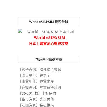
World eSIM/SIM 暢遊全球
World eSIM/SIM
日本上網實測心得與攻略
花蓮住宿精選推薦
【親子首選】臉都綠了會館
【滿天星斗】鈴之宇
【山雲相伴】逐雲水岸
【宛如歐洲】薩爾茲堡莊園
【$500包棟】卡好民宿
【夜市海景】光之角落
【壯闊海景】遠雄悅來