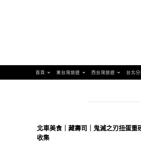
Skip
to
content
首頁
東台灣旅遊
西台灣旅遊
台北分
北車美食｜藏壽司｜鬼滅之刃扭蛋重
收集