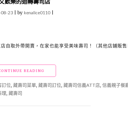
味又歡樂的迴轉壽司店
之
刃
-08-23
|
by
kenalice0110
|
扭
蛋
重
磅
回
松江南京店自取外帶開賣，在家也能享受美味壽司！（其他店鋪販
歸，
音
柱
宇
髓
"信
CONTINUE READING
天
義
元
美
客訂位
,
藏壽司菜單
,
藏壽司訂位
,
藏壽司信義ATT店
,
信義親子餐
華
食
料理
,
藏壽司
麗
｜
登
藏
場，
壽
29
司
款
信
人
義