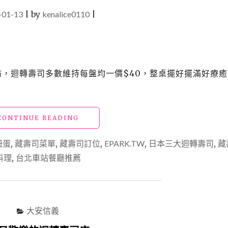
-01-13
|
by
kenalice0110
|
訪，迴轉壽司多數維持每盤均一價$40，整桌擺好擺滿好療癒
"北
CONTINUE READING
車
美
扭蛋
,
藏壽司菜單
,
藏壽司訂位
,
EPARK.TW
,
日本三大迴轉壽司
,
藏
食
料理
,
台北車站餐廳推薦
｜
藏
壽
司
｜
大安信義
鬼
滅