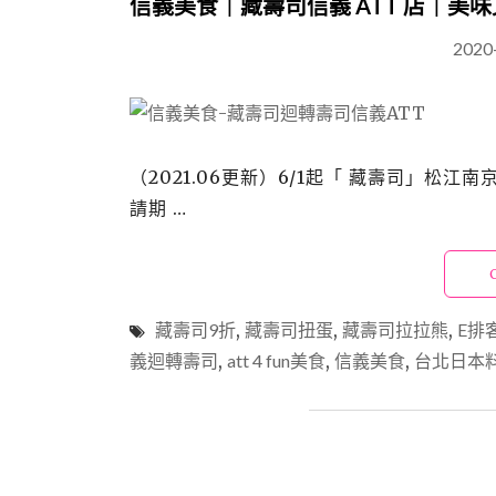
信義美食｜藏壽司信義 ATT 店｜美
2020
（2021.06更新）6/1起「 藏壽司」
請期 …
藏壽司9折
,
藏壽司扭蛋
,
藏壽司拉拉熊
,
E排
義迴轉壽司
,
att 4 fun美食
,
信義美食
,
台北日本