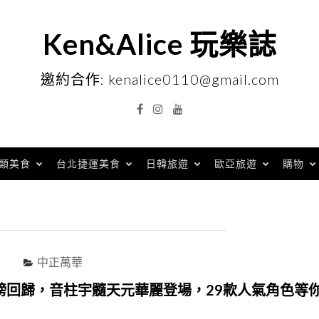
Ken&Alice 玩樂誌
邀約合作: kenalice0110@gmail.com
Facebook
Instagram
YouTube
類美食
台北捷運美食
日韓旅遊
歐亞旅遊
購物
中正萬華
磅回歸，音柱宇髓天元華麗登場，29款人氣角色等