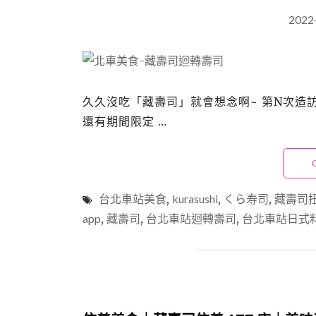
2022
久久沒吃「藏壽司」就會想念啊~ 第N次造
還有期間限定 …
台北車站美食
,
kurasushi
,
くら寿司
,
藏壽司
app
,
藏壽司
,
台北車站迴轉壽司
,
台北車站日式