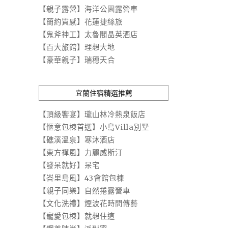
【親子露營】海洋公園露營車
【簡約質感】花蓮捷絲旅
【鬼斧神工】太魯閣晶英酒店
【百大旅館】理想大地
【豪華親子】瑞穗天合
宜蘭住宿精選推薦
【頂級饗宴】瓏山林冷熱泉飯店
【愜意包棟首選】小島Villa別墅
【礁溪溫泉】寒沐酒店
【東方禪風】力麗威斯汀
【發呆就好】呆宅
【峇里島風】43會館包棟
【親子同樂】自然捲露營車
【文化洗禮】煙波花時間傳藝
【寵愛包棟】就想住這