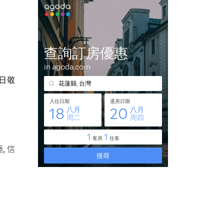
售日敬
廳
,
信