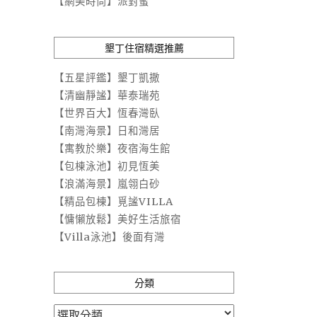
【網美時尚】派對蜜
墾丁住宿精選推薦
【五星評鑑】墾丁凱撒
【清幽靜謐】華泰瑞苑
【世界百大】恆春灣臥
【南灣海景】日和灣居
【寓教於樂】夜宿海生館
【包棟泳池】初見恆美
【浪滿海景】嵐翎白砂
【精品包棟】覓謐VILLA
【慵懶放鬆】美好生活旅宿
【Villa泳池】後面有灣
分類
分