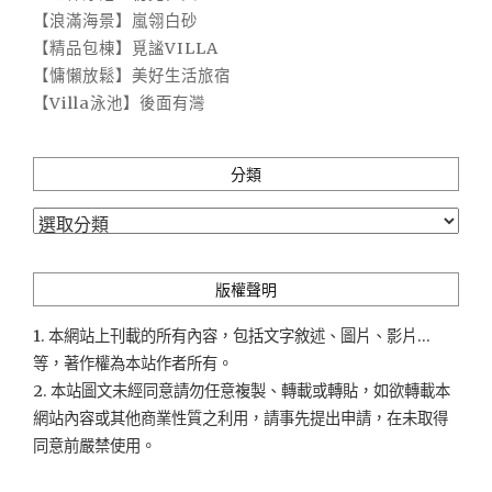
【浪滿海景】嵐翎白砂
【精品包棟】覓謐VILLA
【慵懶放鬆】美好生活旅宿
【Villa泳池】後面有灣
分類
分
類
版權聲明
1. 本網站上刊載的所有內容，包括文字敘述、圖片、影片...
等，著作權為本站作者所有。
2. 本站圖文未經同意請勿任意複製、轉載或轉貼，如欲轉載本
網站內容或其他商業性質之利用，請事先提出申請，在未取得
同意前嚴禁使用。