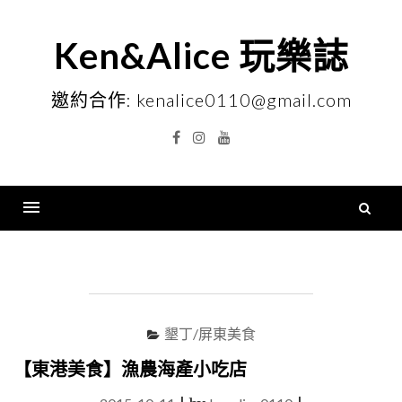
Skip
to
Ken&Alice 玩樂誌
content
邀約合作: kenalice0110@gmail.com
Facebook
Instagram
YouTube
搜
尋
Menu
關
鍵
字
墾丁/屏東美食
【東港美食】漁農海產小吃店