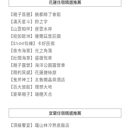
花蓮住宿精選推薦
【親子首選】臉都綠了會館
【滿天星斗】鈴之宇
【山雲相伴】逐雲水岸
【宛如歐洲】薩爾茲堡莊園
【$500包棟】卡好民宿
【夜市海景】光之角落
【壯闊海景】遠雄悅來
【親子露營】海洋公園露營車
【簡約質感】花蓮捷絲旅
【鬼斧神工】太魯閣晶英酒店
【百大旅館】理想大地
【豪華親子】瑞穗天合
宜蘭住宿精選推薦
【頂級饗宴】瓏山林冷熱泉飯店