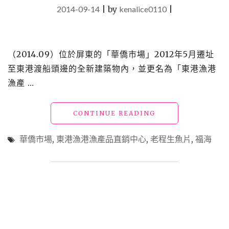
2014-09-14
|
by
kenalice0110
|
（2014.09）位於屏東的「華僑市場」2012年5月遷址
至東港渡船頭邊的全新建築物內，並更名為「東港漁港
漁產 …
"【東
CONTINUE READING
港
美
華僑市場
,
東港漁港漁產品直銷中心
,
老程生魚片
,
福海
食】
華
僑
市
場"