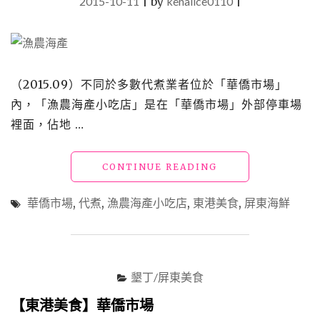
2015-10-11
|
by
kenalice0110
|
（2015.09）不同於多數代煮業者位於「華僑市場」
內，「漁農海產小吃店」是在「華僑市場」外部停車場
裡面，佔地 …
"【東
CONTINUE READING
港
美
華僑市場
,
代煮
,
漁農海產小吃店
,
東港美食
,
屏東海鮮
食】
漁
農
海
產
墾丁/屏東美食
小
吃
【東港美食】華僑市場
店"