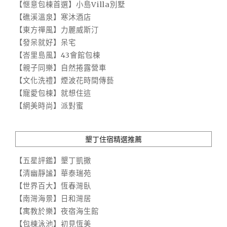
【愜意包棟首選】小島Villa別墅
【礁溪溫泉】寒沐酒店
【東方禪風】力麗威斯汀
【發呆就好】呆宅
【峇里島風】43會館包棟
【親子同樂】自然捲露營車
【文化洗禮】煙波花時間傳藝
【寵愛包棟】就想住這
【網美時尚】派對蜜
墾丁住宿精選推薦
【五星評鑑】墾丁凱撒
【清幽靜謐】華泰瑞苑
【世界百大】恆春灣臥
【南灣海景】日和灣居
【寓教於樂】夜宿海生館
【包棟泳池】初見恆美