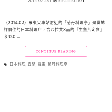
2014-02-28
|
by
kenalice0110
|
（2014.02）羅東火車站附近的「菊丹料理亭」是當地
評價佳的日本料理店，含沙拉共8品的『生魚片定食』
＄320 …
"【食】
CONTINUE READING
宜
蘭
日本料理
,
宜蘭
,
羅東
,
菊丹料理亭
羅
東
美
食
_
菊
丹
料
理