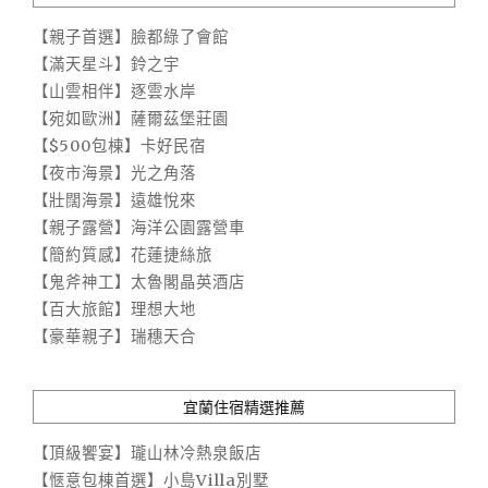
【親子首選】臉都綠了會館
【滿天星斗】鈴之宇
【山雲相伴】逐雲水岸
【宛如歐洲】薩爾茲堡莊園
【$500包棟】卡好民宿
【夜市海景】光之角落
【壯闊海景】遠雄悅來
【親子露營】海洋公園露營車
【簡約質感】花蓮捷絲旅
【鬼斧神工】太魯閣晶英酒店
【百大旅館】理想大地
【豪華親子】瑞穗天合
宜蘭住宿精選推薦
【頂級饗宴】瓏山林冷熱泉飯店
【愜意包棟首選】小島Villa別墅