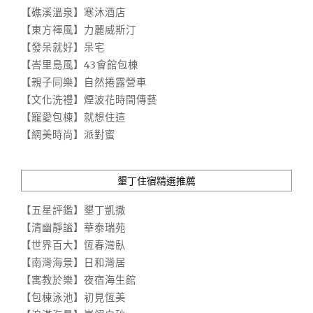
【礁溪溫泉】寒沐酒店
【東方禪風】力麗威斯汀
【發呆就好】呆宅
【峇里島風】43會館包棟
【親子同樂】自然捲露營車
【文化洗禮】煙波花時間傳藝
【寵愛包棟】就想住這
【網美時尚】派對蜜
墾丁住宿精選推薦
【五星評鑑】墾丁凱撒
【清幽靜謐】華泰瑞苑
【世界百大】恆春灣臥
【南灣海景】日和灣居
【寓教於樂】夜宿海生館
【包棟泳池】初見恆美