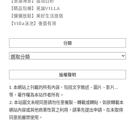
【浪滿海景】嵐翎白砂
【精品包棟】覓謐VILLA
【慵懶放鬆】美好生活旅宿
【Villa泳池】後面有灣
分類
分
類
版權聲明
1. 本網站上刊載的所有內容，包括文字敘述、圖片、影片...
等，著作權為本站作者所有。
2. 本站圖文未經同意請勿任意複製、轉載或轉貼，如欲轉載本
網站內容或其他商業性質之利用，請事先提出申請，在未取得
同意前嚴禁使用。