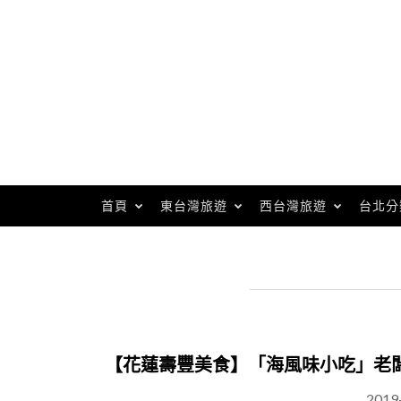
Skip
to
content
首頁
東台灣旅遊
西台灣旅遊
台北分
【花蓮壽豐美食】「海風味小吃」老
2019