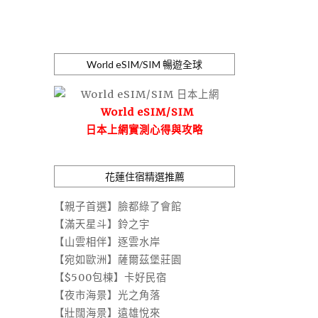
World eSIM/SIM 暢遊全球
World eSIM/SIM
日本上網實測心得與攻略
花蓮住宿精選推薦
【親子首選】臉都綠了會館
【滿天星斗】鈴之宇
【山雲相伴】逐雲水岸
【宛如歐洲】薩爾茲堡莊園
【$500包棟】卡好民宿
【夜市海景】光之角落
【壯闊海景】遠雄悅來