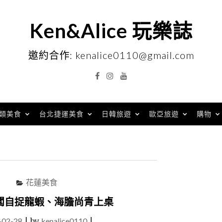
Ken&Alice 玩樂誌
邀約合作: kenalice0110@gmail.com
Facebook
Instagram
YouTube
類美食
台北捷運美食
日韓旅遊
歐亞旅遊
購物
花蓮美食
闆自捉龍蝦、海膽尚青上桌
-02-28
|
by
kenalice0110
|