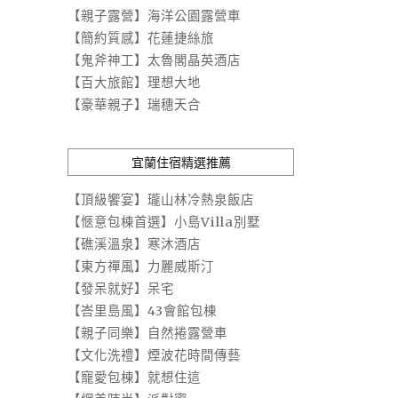
【親子露營】海洋公園露營車
【簡約質感】花蓮捷絲旅
【鬼斧神工】太魯閣晶英酒店
【百大旅館】理想大地
【豪華親子】瑞穗天合
宜蘭住宿精選推薦
【頂級饗宴】瓏山林冷熱泉飯店
【愜意包棟首選】小島Villa別墅
【礁溪溫泉】寒沐酒店
【東方禪風】力麗威斯汀
【發呆就好】呆宅
【峇里島風】43會館包棟
【親子同樂】自然捲露營車
【文化洗禮】煙波花時間傳藝
【寵愛包棟】就想住這