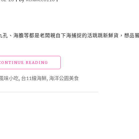
九孔、海膽等都是老闆親自下海捕捉的活跳跳新鮮貨，想品
"【花
CONTINUE READING
蓮
壽
風味小吃
,
台11線海鮮
,
海洋公園美食
豐
美
食】
「海
風
味
小
吃」
老