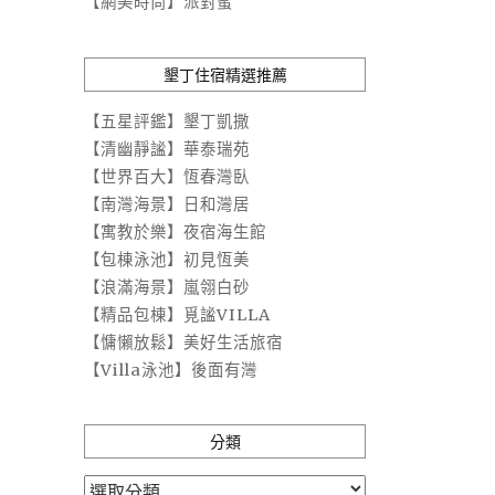
【網美時尚】派對蜜
墾丁住宿精選推薦
【五星評鑑】墾丁凱撒
【清幽靜謐】華泰瑞苑
【世界百大】恆春灣臥
【南灣海景】日和灣居
【寓教於樂】夜宿海生館
【包棟泳池】初見恆美
【浪滿海景】嵐翎白砂
【精品包棟】覓謐VILLA
【慵懶放鬆】美好生活旅宿
【Villa泳池】後面有灣
分類
分