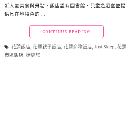
海
近人氣美食與景點，飯店設有圖書館、兒童遊戲室並提
景、
供具在地特色的 …
溫
泉、
露
"花
CONTINUE READING
營
蓮
車
飯
花蓮飯店
,
花蓮親子飯店
,
花蓮商務飯店
,
Just Sleep
,
花蓮
攻
店
略）"
市區飯店
,
捷絲旅
「捷
絲
旅
花
蓮
中
正
館」
質
感
與
便
利