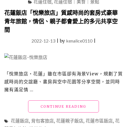
花蓮住宿
,
花蓮住宿｜美食｜景點
店
客
花蓮飯店「悅樂旅店」質感時尚的套房式豪華
房
青年旅館，情侶、親子都會愛上的多元共享空
合
而
間
為
一
2022-12-13
|
by
kenalice0110
|
的
住
宿
新
選
「悅樂旅店‧花蓮」雖在市區卻有海景View，規劃了質
擇"
感時尚的交誼廳、書房與空中花園等分享空間，並同時
擁有滿足情 …
"花
CONTINUE READING
蓮
飯
花蓮飯店
,
背包客旅店
,
花蓮親子飯店
,
花蓮市區飯店
,
花
店