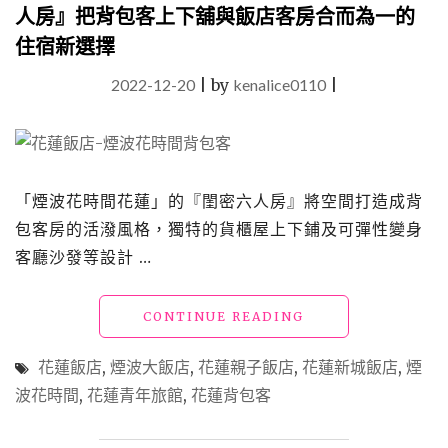
新
人房』把背包客上下舖與飯店客房合而為一的
改
住宿新選擇
裝
後
2022-12-20
|
by
kenalice0110
|
客
房
更
舒
適，
擁
「煙波花時間花蓮」的『閨密六人房』將空間打造成背
有
包客房的活潑風格，獨特的貨櫃屋上下鋪及可彈性變身
泳
池、
客廳沙發等設計 …
綠
地、
"花
CONTINUE READING
多
蓮
樣
飯
設
花蓮飯店
,
煙波大飯店
,
花蓮親子飯店
,
花蓮新城飯店
,
煙
店
施
波花時間
,
花蓮青年旅館
,
花蓮背包客
「煙
的
波
親
花
子