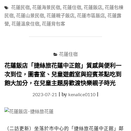
住
花蓮民宿
,
花蓮海景民宿
,
花蓮住宿
,
花蓮飯店
,
花蓮包棟
宿
民宿
,
花蓮山景民宿
,
花蓮親子飯店
,
花蓮市區飯店
,
花蓮露
推
營
,
花蓮溫泉住宿
,
花蓮背包客
薦】
花
蓮
飯
店
花蓮住宿
＆
民
花蓮飯店「捷絲旅花蓮中正館」質感與便利一
宿
實
次到位，圖書室、兒童遊戲室與迎賓茶點吃到
住
飽大加分，在兒童主題房歡渡快樂親子時光
精
選
2023-07-21
|
by
kenalice0110
|
30
家
評
比
（親
子、
（二訪更新）坐落於市中心的「捷絲旅花蓮中正館」鄰