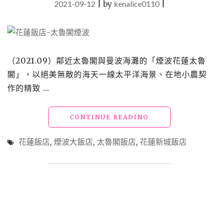
2021-09-12
|
by
kenalice0110
|
以
花
東
縱
谷
為
（2021.09）鄰近太魯閣與曼波海灘的「煙波花蓮太魯
背
閣」，以絕美無敵的海天一線太平洋海景、在地小農契
景，
作的精致 …
打
造
浪
"花
CONTINUE READING
漫
蓮
運
飯
河
花蓮飯店
,
煙波大飯店
,
太魯閣飯店
,
花蓮新城飯店
店
穿
「煙
梭
波
於
花
歐
蓮
風
太
莊
魯
園