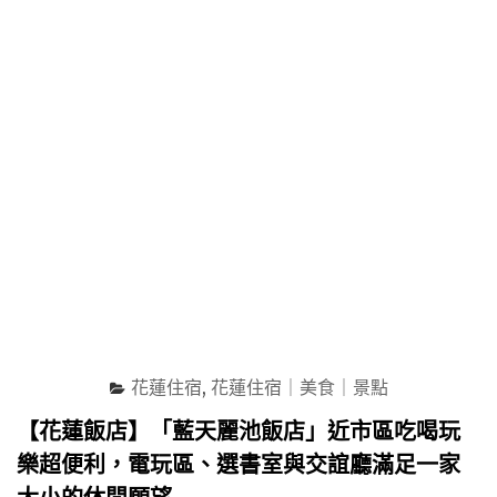
閣」
的
山
世
海
界
交
百
會
大
無
旅
敵
館"
景
觀
與
在
地
食
材
餐
點，
打
花蓮住宿
,
花蓮住宿｜美食｜景點
造
愜
【花蓮飯店】「藍天麗池飯店」近市區吃喝玩
意
樂超便利，電玩區、選書室與交誼廳滿足一家
渡
假