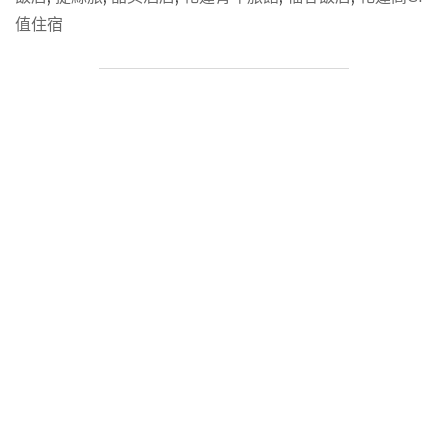
TOP
值住宿
12
高
好
評：
親
子、
海
景、
高
CP
值
花
蓮
住
宿
懶
人
包"