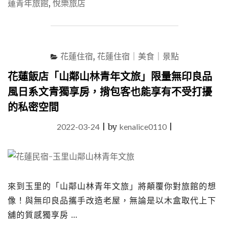
蓮青年旅館
,
悅樂旅店
「悅
樂
旅
店」
質
花蓮住宿
,
花蓮住宿｜美食｜景點
感
時
花蓮飯店「山鄰山林青年文旅」限量無印良品
尚
風日系文青獨享房，揹包客也能享有不受打擾
的
套
的私密空間
房
式
2022-03-24
|
by
kenalice0110
|
豪
華
青
年
旅
來到玉里的「山鄰山林青年文旅」將顛覆你對旅館的想
館，
情
像！與無印良品攜手改造老屋，無論是以木盒取代上下
侶、
舖的質感獨享房 …
親