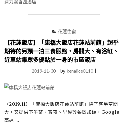
蓮力麗哲園酒店
「力
麗
華
美
達
花蓮住宿
安
可
【花蓮飯店】「康橋大飯店花蓮站前館」超乎
酒
期待的另類一泊三食服務，房間大、有浴缸、
店」
公
近車站集眾多優點於一身的市區飯店
共
設
2019-11-30
|
by
kenalice0110
|
施
齊
備
的
市
（2019.11）「康橋大飯店花蓮站前館」除了客房空間
區
平
大，又提供下午茶、宵夜、早餐等餐飲加碼，Google
價
高達 …
住