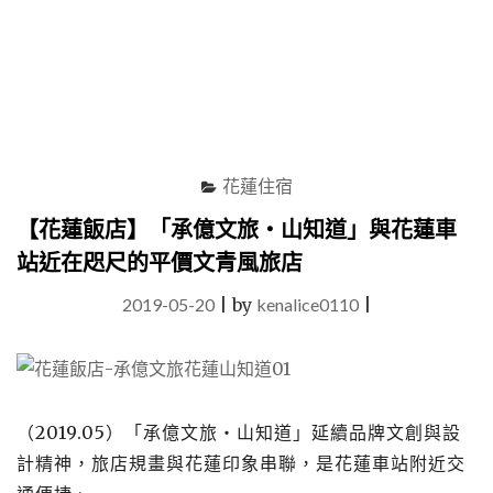
類
一
泊
三
食
服
務，
房
花蓮住宿
間
大、
【花蓮飯店】「承億文旅‧山知道」與花蓮車
有
站近在咫尺的平價文青風旅店
浴
缸、
2019-05-20
|
by
kenalice0110
|
近
車
站
集
眾
多
（2019.05）「承億文旅‧山知道」延續品牌文創與設
優
計精神，旅店規畫與花蓮印象串聯，是花蓮車站附近交
點
於