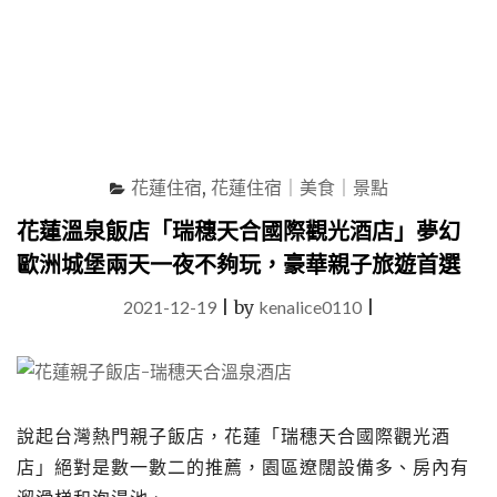
系
文
青
獨
享
房，
揹
包
花蓮住宿
,
花蓮住宿｜美食｜景點
客
也
花蓮溫泉飯店「瑞穗天合國際觀光酒店」夢幻
能
歐洲城堡兩天一夜不夠玩，豪華親子旅遊首選
享
有
2021-12-19
|
by
kenalice0110
|
不
受
打
擾
的
私
說起台灣熱門親子飯店，花蓮「瑞穗天合國際觀光酒
密
店」絕對是數一數二的推薦，園區遼闊設備多、房內有
空
間"