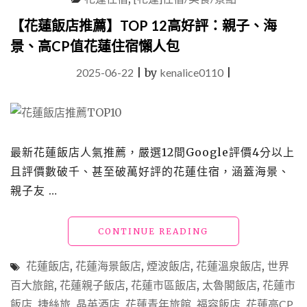
蓮
市
【花蓮飯店推薦】TOP 12高好評：親子、海
區
景、高CP值花蓮住宿懶人包
海
景
2025-06-22
|
by
kenalice0110
|
住
宿、
慶
生
升
等
最新花蓮飯店人氣推薦，嚴選12間Google評價4分以上
好
且評價數破千、甚至破萬好評的花蓮住宿，涵蓋海景、
評
親子友 …
推
薦"
"【花
CONTINUE READING
蓮
飯
花蓮飯店
,
花蓮海景飯店
,
煙波飯店
,
花蓮溫泉飯店
,
世界
店
百大旅館
,
花蓮親子飯店
,
花蓮市區飯店
,
太魯閣飯店
,
花蓮市
推
飯店
,
捷絲旅
,
晶英酒店
,
花蓮青年旅館
,
福容飯店
薦】
,
花蓮高CP