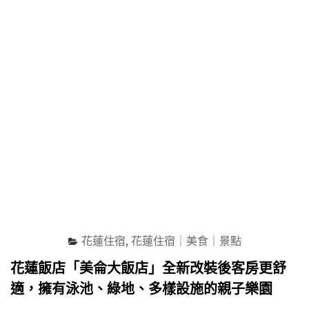
新
改
裝
非
洲
叢
林
露
營
風
房
型
超
有
FU，
享
花蓮住宿
,
花蓮住宿｜美食｜景點
受
庭
花蓮飯店「美侖大飯店」全新改裝後客房更舒
園
適，擁有泳池、綠地、多樣設施的親子樂園
海
景