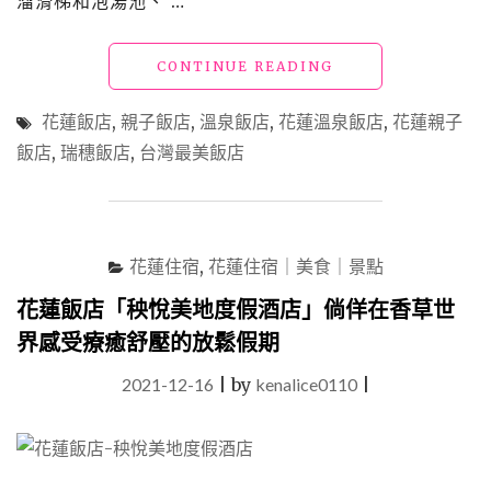
溜滑梯和泡湯池、 …
"花
CONTINUE READING
蓮
溫
花蓮飯店
,
親子飯店
,
溫泉飯店
,
花蓮溫泉飯店
,
花蓮親子
泉
飯店
,
瑞穗飯店
,
台灣最美飯店
飯
店
「瑞
穗
天
花蓮住宿
,
花蓮住宿｜美食｜景點
合
國
花蓮飯店「秧悅美地度假酒店」倘佯在香草世
際
界感受療癒舒壓的放鬆假期
觀
光
2021-12-16
|
by
kenalice0110
|
酒
店」
夢
幻
歐