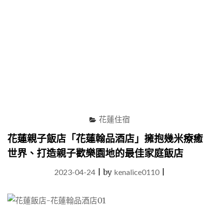
一
次
到
位，
圖
書
室、
兒
童
遊
戲
花蓮住宿
室
與
花蓮親子飯店「花蓮翰品酒店」擁抱幾米療癒
迎
世界、打造親子歡樂園地的最佳家庭飯店
賓
茶
2023-04-24
|
by
kenalice0110
|
點
吃
到
飽
大