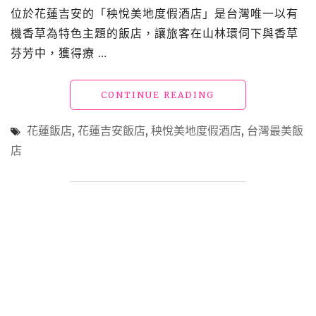
洲
位於花蓮吉安的「秧悅美地度假酒店」是台灣唯一以有
城
機香草為特色主題的飯店，讓旅客在山林環伺下與香草
堡
芬芳中，獲得療 …
兩
天
一
"花
CONTINUE READING
夜
蓮
不
飯
夠
花蓮飯店
,
花蓮吉安飯店
,
秧悅美地度假酒店
,
台灣最美飯
店
玩，
店
「秧
豪
悅
華
美
親
地
子
度
旅
假
遊
酒
首
店」
選"
倘
佯
在