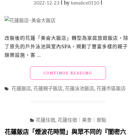
2022-12-23
|
by
kenalice0110
|
與
全
齡
娛
樂
設
改裝後的花蓮「美侖大飯店」轉型為家庭旅遊飯店，除
施，
了原先的戶外泳池與室內SPA，規劃了豐富多樣的親子
帶
著
娛樂設施，客 …
小
寶
貝
"花
CONTINUE READING
一
蓮
起
飯
花蓮飯店
,
花蓮親子飯店
,
花蓮泳池飯店
,
花蓮市區飯店
來
店
探
「美
索
侖
冒
大
險
飯
花蓮住宿
,
花蓮住宿｜美食｜景點
吧"
店」
全
花蓮飯店「煙波花時間」與眾不同的『閨密六