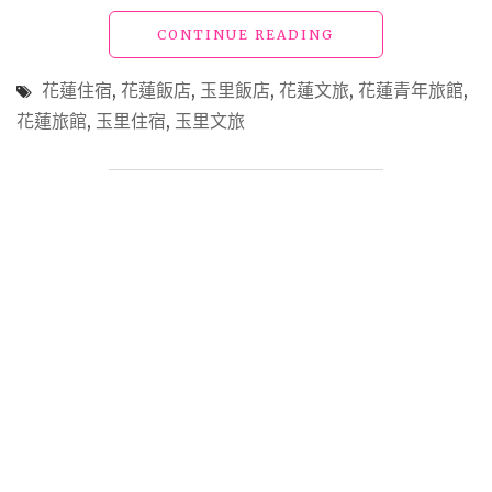
子
都
"花
CONTINUE READING
會
蓮
愛
飯
花蓮住宿
,
花蓮飯店
,
玉里飯店
,
花蓮文旅
,
花蓮青年旅館
,
上
店
花蓮旅館
,
玉里住宿
,
玉里文旅
的
「山
多
鄰
元
山
共
林
享
青
空
年
間"
文
旅」
限
量
無
印
良
品
風
日