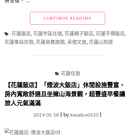
通便捷、 …
一
身
的
"【花
CONTINUE READING
市
蓮
區
飯
花蓮飯店
,
花蓮市區住宿
,
花蓮親子飯店
,
花蓮平價飯店
,
飯
店】
花蓮車站住宿
,
花蓮商務旅館
,
承億文旅
,
花蓮山知道
店"
「承
億
文
旅‧
山
花蓮住宿
知
道」
【花蓮飯店】「煙波大飯店」休閒設施豐富、
與
房內寬敞舒適且坐擁山海景觀，超豐盛早餐讓
花
蓮
旅人元氣滿滿
車
站
2019-05-18
|
by
kenalice0110
|
近
在
咫