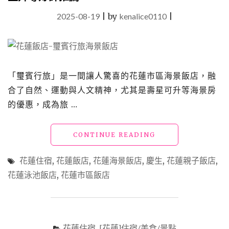
2025-08-19
|
by
kenalice0110
|
「璽賓行旅」是一間讓人驚喜的花蓮市區海景飯店，融
合了自然、運動與人文精神，尤其是壽星可升等海景房
的優惠，成為旅 …
"花
CONTINUE READING
蓮
飯
花蓮住宿
,
花蓮飯店
,
花蓮海景飯店
,
慶生
,
花蓮親子飯店
,
店
花蓮泳池飯店
,
花蓮市區飯店
「璽
賓
行
旅」
花
花蓮住宿
,
[花蓮]住宿/美食/景點