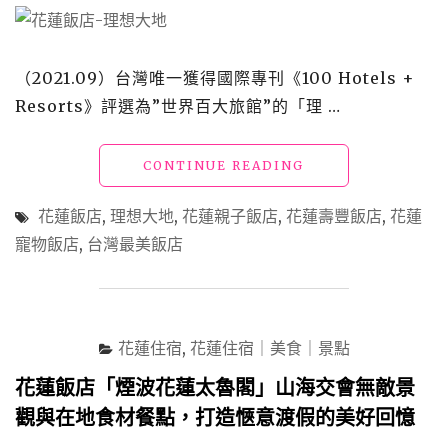
（2021.09）台灣唯一獲得國際專刊《100 Hotels +
Resorts》評選為”世界百大旅館”的「理 …
"花
CONTINUE READING
蓮
壽
花蓮飯店
,
理想大地
,
花蓮親子飯店
,
花蓮壽豐飯店
,
花蓮
豐
寵物飯店
,
台灣最美飯店
飯
店
「理
想
大
花蓮住宿
,
花蓮住宿｜美食｜景點
地
渡
花蓮飯店「煙波花蓮太魯閣」山海交會無敵景
假
觀與在地食材餐點，打造愜意渡假的美好回憶
飯
店」