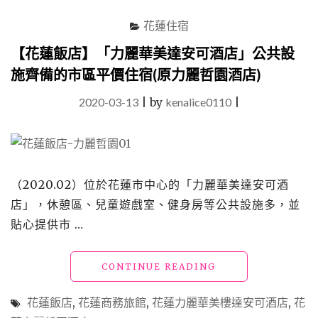
輸
花蓮住宿
入
HOTELS.COM
【花蓮飯店】「力麗華美達安可酒店」公共設
優
施齊備的市區平價住宿(原力麗哲園酒店)
惠
碼
2020-03-13
|
by
kenalice0110
|
訂
房
再
享
92
折"
（2020.02）位於花蓮市中心的「力麗華美達安可酒
店」，休憩區、兒童遊戲室、健身房等公共設施多，並
貼心提供市 …
"【花
CONTINUE READING
蓮
飯
花蓮飯店
,
花蓮商務旅館
,
花蓮力麗華美樓達安可酒店
,
花
店】