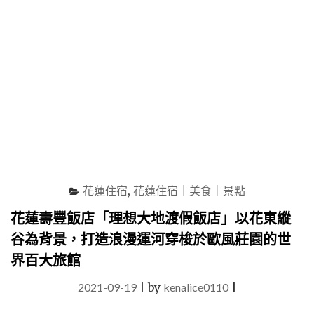
香
草
世
界
感
受
療
癒
舒
壓
的
放
鬆
花蓮住宿
,
花蓮住宿｜美食｜景點
假
期"
花蓮壽豐飯店「理想大地渡假飯店」以花東縱
谷為背景，打造浪漫運河穿梭於歐風莊園的世
界百大旅館
2021-09-19
|
by
kenalice0110
|