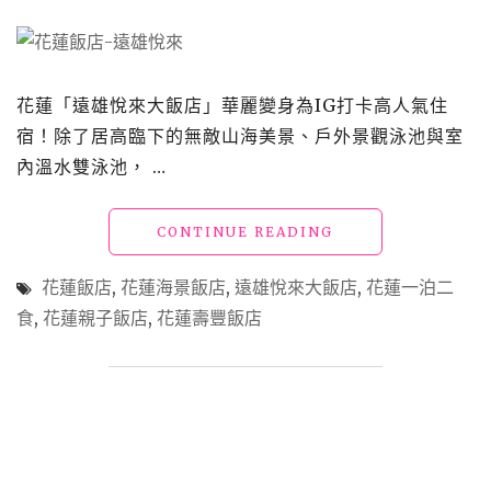
米
療
癒
世
界、
花蓮「遠雄悅來大飯店」華麗變身為IG打卡高人氣住
打
宿！除了居高臨下的無敵山海美景、戶外景觀泳池與室
造
親
內溫水雙泳池， …
子
歡
"花
CONTINUE READING
樂
蓮
園
飯
地
花蓮飯店
,
花蓮海景飯店
,
遠雄悅來大飯店
,
花蓮一泊二
店
的
食
,
花蓮親子飯店
,
花蓮壽豐飯店
「遠
最
雄
佳
悅
家
來
庭
大
飯
飯
店"
店」
全