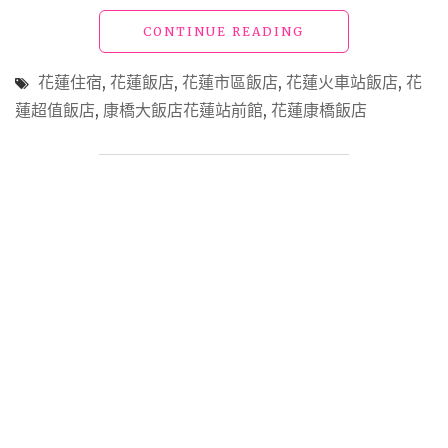
宿
(原
"【花
CONTINUE READING
力
蓮
麗
飯
花蓮住宿
,
花蓮飯店
,
花蓮市區飯店
,
花蓮火車站飯店
,
花
哲
店】
蓮超值飯店
,
康橋大飯店花蓮站前館
,
花蓮康橋飯店
園
「康
酒
橋
店)"
大
飯
店
花
蓮
站
前
館」
超
乎
期
待
的
另