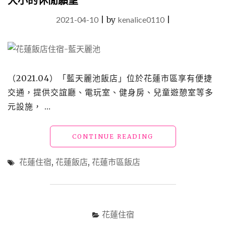
大小的休閒願望
的
美
2021-04-10
|
by
kenalice0110
|
好
回
憶"
（2021.04）「藍天麗池飯店」位於花蓮市區享有便捷
交通，提供交誼廳、電玩室、健身房、兒童遊憩室等多
元設施， …
"【花
CONTINUE READING
蓮
飯
花蓮住宿
,
花蓮飯店
,
花蓮市區飯店
店】
「藍
天
麗
池
花蓮住宿
飯