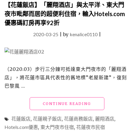
店」
【花蓮飯店】「麗翔酒店」與太平洋、東大門
近
夜市毗鄰而居的超便利住宿，輸入Hotels.com
市
優惠碼訂房再享92折
區
吃
2020-03-25
|
by
kenalice0110
|
喝
玩
樂
超
便
利，
（2020.03）步行三分鐘可抵達東大門夜市的「麗翔酒
電
店」，將花蓮市區具代表性的舊地標”老屋新建”，復刻
玩
區、
巴黎風 …
選
書
"【花
CONTINUE READING
室
蓮
與
飯
交
花蓮飯店
,
花蓮親子飯店
,
花蓮商務飯店
,
麗翔酒店
,
店】
誼
Hotels.com優惠
,
東大門夜市住宿
,
花蓮夜市民宿
「麗
廳