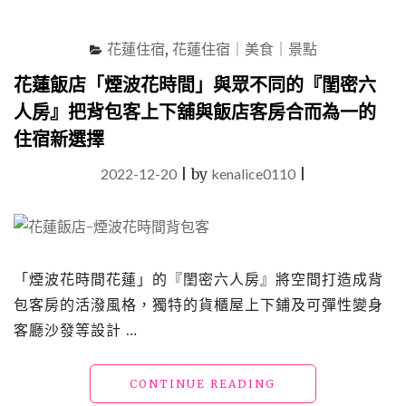
好
評：
親
花蓮住宿
,
花蓮住宿｜美食｜景點
子、
海
花蓮飯店「煙波花時間」與眾不同的『閨密六
景、
人房』把背包客上下舖與飯店客房合而為一的
高
住宿新選擇
CP
值
2022-12-20
|
by
kenalice0110
|
花
蓮
住
宿
懶
人
「煙波花時間花蓮」的『閨密六人房』將空間打造成背
包"
包客房的活潑風格，獨特的貨櫃屋上下鋪及可彈性變身
客廳沙發等設計 …
"花
CONTINUE READING
蓮