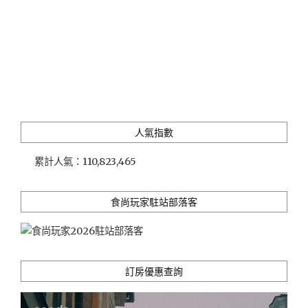
印
良
品
風
日
系
文
青
獨
人氣指數
享
房，
累計人氣：
110,823,465
揹
包
客
食尚玩家駐站部落客
也
能
享
有
不
訂房優惠查詢
受
打
擾