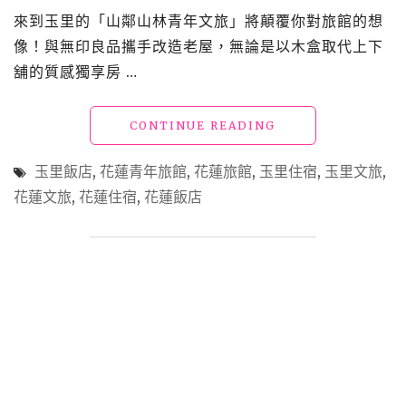
旅
來到玉里的「山鄰山林青年文旅」將顛覆你對旅館的想
館，
情
像！與無印良品攜手改造老屋，無論是以木盒取代上下
侶、
舖的質感獨享房 …
親
子
都
"花
CONTINUE READING
會
蓮
愛
飯
玉里飯店
,
花蓮青年旅館
,
花蓮旅館
,
玉里住宿
,
玉里文旅
,
上
店
花蓮文旅
,
花蓮住宿
,
花蓮飯店
的
「山
多
鄰
元
山
共
林
享
青
空
年
間"
文
旅」
限
量
無