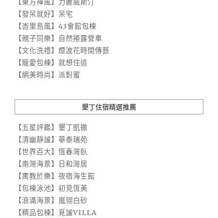
【東方禪風】力麗威斯汀
【發呆就好】呆宅
【峇里島風】43會館包棟
【親子同樂】自然捲露營車
【文化洗禮】煙波花時間傳藝
【寵愛包棟】就想住這
【網美時尚】派對蜜
墾丁住宿精選推薦
【五星評鑑】墾丁凱撒
【清幽靜謐】華泰瑞苑
【世界百大】恆春灣臥
【南灣海景】日和灣居
【寓教於樂】夜宿海生館
【包棟泳池】初見恆美
【浪滿海景】嵐翎白砂
【精品包棟】覓謐VILLA