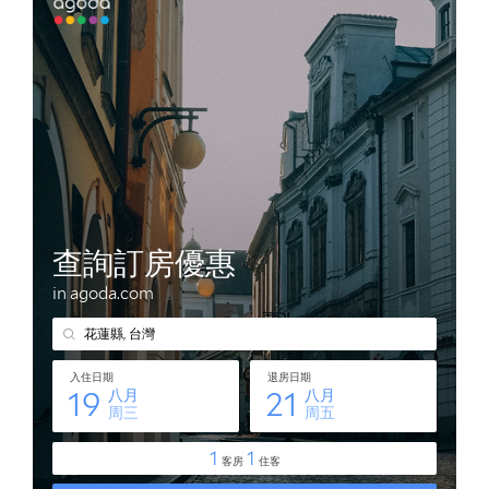
的
私
密
空
間"