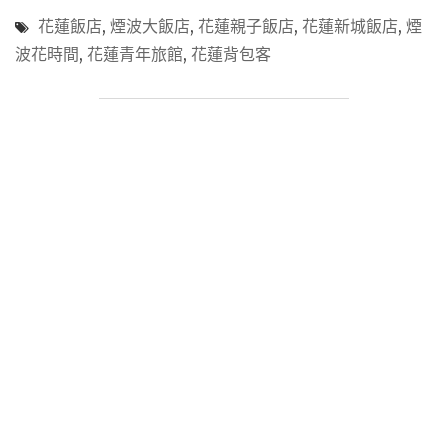
飯
花蓮飯店
,
煙波大飯店
,
花蓮親子飯店
,
花蓮新城飯店
,
煙
店
波花時間
,
花蓮青年旅館
,
花蓮背包客
「煙
波
花
時
間」
與
眾
不
同
的
『閨
密
六
人
房』
把
背
包
客