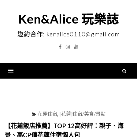
Skip
to
Ken&Alice 玩樂誌
content
邀約合作: kenalice0110@gmail.com
Facebook
Instagram
YouTube
搜
尋
Menu
關
鍵
字
花蓮住宿
,
[花蓮]住宿/美食/景點
【花蓮飯店推薦】TOP 12高好評：親子、海
景、高CP值花蓮住宿懶人包