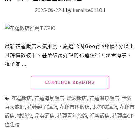
2025-06-22
|
by
kenalice0110
|
最新花蓮飯店人氣推薦，嚴選12間Google評價4分以上
且評價數破千、甚至破萬好評的花蓮住宿，涵蓋海景、
親子友 …
"【花
CONTINUE READING
蓮
飯
花蓮飯店
,
花蓮海景飯店
,
煙波飯店
,
花蓮溫泉飯店
,
世界
店
百大旅館
,
花蓮親子飯店
,
花蓮市區飯店
,
太魯閣飯店
,
花蓮市
推
飯店
,
捷絲旅
,
晶英酒店
,
花蓮青年旅館
,
福容飯店
薦】
,
花蓮高CP
TOP
值住宿
12
高