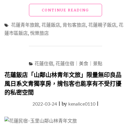
"花
CONTINUE READING
蓮
飯
花蓮青年旅館
,
花蓮飯店
,
背包客旅店
,
花蓮親子飯店
,
花
店
蓮市區飯店
,
悅樂旅店
「悅
樂
旅
店」
質
花蓮住宿
,
花蓮住宿｜美食｜景點
感
時
花蓮飯店「山鄰山林青年文旅」限量無印良品
尚
風日系文青獨享房，揹包客也能享有不受打擾
的
套
的私密空間
房
式
2022-03-24
|
by
kenalice0110
|
豪
華
青
年