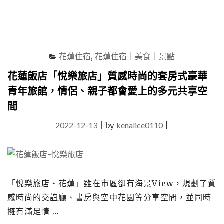
上
下
舖
與
飯
花蓮住宿
,
花蓮住宿｜美食｜景點
店
客
花蓮飯店「悅樂旅店」質感時尚的套房式豪華
房
青年旅館，情侶、親子都會愛上的多元共享空
合
而
間
為
一
2022-12-13
|
by
kenalice0110
|
的
住
宿
新
選
「悅樂旅店‧花蓮」雖在市區卻有海景View，規劃了質
擇"
感時尚的交誼廳、書房與空中花園等分享空間，並同時
擁有滿足情 …