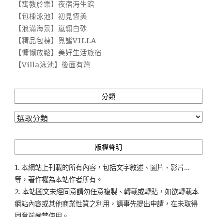
【寓教於樂】夜宿海生館
【包棟泳池】初見恆美
【浪滿海景】嵐翎白砂
【精品包棟】覓謐VILLA
【慵懶放鬆】美好生活旅宿
【Villa泳池】後面有灣
分類
分
類
版權聲明
1. 本網站上刊載的所有內容，包括文字敘述、圖片、影片...
等，著作權為本站作者所有。
2. 本站圖文未經同意請勿任意複製、轉載或轉貼，如欲轉載本
網站內容或其他商業性質之利用，請事先提出申請，在未取得
同意前嚴禁使用。