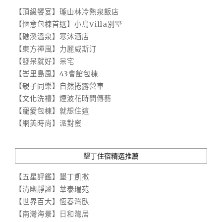
【頂級饗宴】瓏山林冷熱泉飯店
【愜意包棟首選】小島Villa別墅
【礁溪溫泉】寒沐酒店
【東方禪風】力麗威斯汀
【發呆就好】呆宅
【峇里島風】43會館包棟
【親子同樂】自然捲露營車
【文化洗禮】煙波花時間傳藝
【寵愛包棟】就想住這
【網美時尚】派對蜜
墾丁住宿精選推薦
【五星評鑑】墾丁凱撒
【清幽靜謐】華泰瑞苑
【世界百大】恆春灣臥
【南灣海景】日和灣居