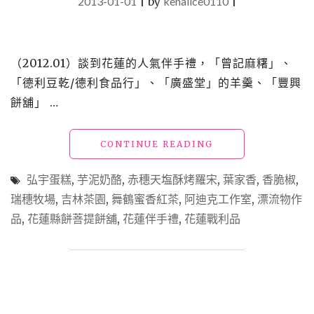
2013-01-01
|
by
kenalice0110
|
（2012.01）談到花蓮的人氣伴手禮，「曾記麻糬」、
「德利豆乾/德利食品行」、「廣盛堂」的羊羹、「豐興
餅舖」 …
"【懶
CONTINUE READING
人
包】
弘宇蛋糕
,
芋泥奶酪
,
赤穗天塩酥烤羅宋
,
葉家香
,
香脆椒
,
花
瑞穗牧場
,
吉林茶園
,
舞鶴蜜香紅茶
,
阿迪克工作室
,
漂流物作
蓮
品
,
花蓮縣餅菩提餅舖
,
花蓮伴手禮
,
花蓮戰利品
伴
手
禮
推
薦"