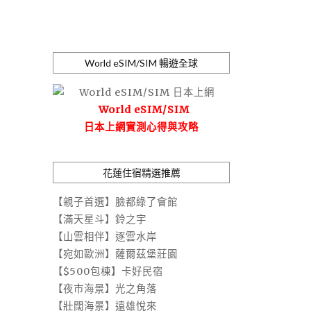
World eSIM/SIM 暢遊全球
World eSIM/SIM
日本上網實測心得與攻略
花蓮住宿精選推薦
【親子首選】臉都綠了會館
【滿天星斗】鈴之宇
【山雲相伴】逐雲水岸
【宛如歐洲】薩爾茲堡莊園
【$500包棟】卡好民宿
【夜市海景】光之角落
【壯闊海景】遠雄悅來