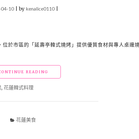
-04-10
|
by
kenalice0110
|
，位於市區的「延壽亭韓式燒烤」提供優質食材與專人桌邊
"花
CONTINUE READING
蓮
美
烤
,
花蓮韓式料理
食
「延
壽
亭
韓
花蓮美食
式
燒
烤」