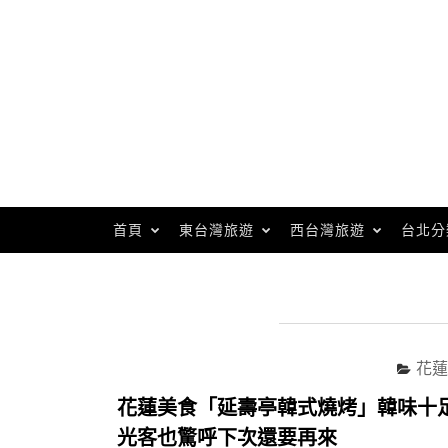
Skip
to
content
首頁
東台灣旅遊
西台灣旅遊
台北分
花蓮
花蓮美食「延壽亭韓式燒烤」韓味十
光客也驚呼下次還要再來