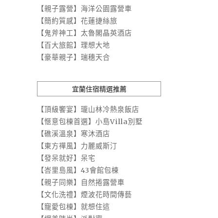
【親子露營】海洋公園露營車
【簡約質感】花蓮捷絲旅
【鬼斧神工】太魯閣晶英酒店
【百大旅館】理想大地
【豪華親子】瑞穗天合
宜蘭住宿精選推薦
【頂級饗宴】瓏山林冷熱泉飯店
【愜意包棟首選】小島Villa別墅
【礁溪溫泉】寒沐酒店
【東方禪風】力麗威斯汀
【發呆就好】呆宅
【峇里島風】43會館包棟
【親子同樂】自然捲露營車
【文化洗禮】煙波花時間傳藝
【寵愛包棟】就想住這