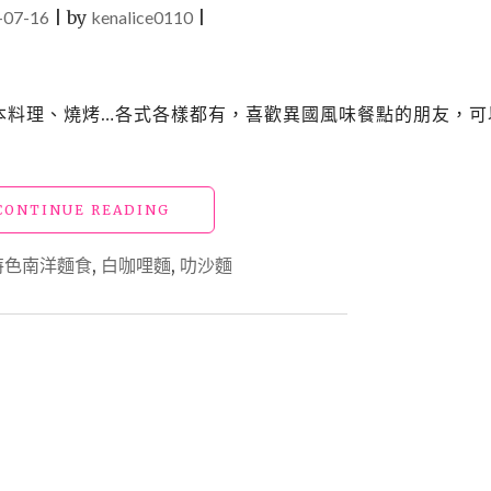
-07-16
|
by
kenalice0110
韓
|
味
十
足
口
、日本料理、燒烤…各式各樣都有，喜歡異國風味餐點的朋友，可
味
道
地，
嚴
"【食】
CONTINUE READING
選
花
食
蓮
特色南洋麵食
,
白咖哩麵
,
叻沙麵
材、
美
質
食
感
_
空
小
間
檳
還
城
有
特
專
色
人
南
代
洋