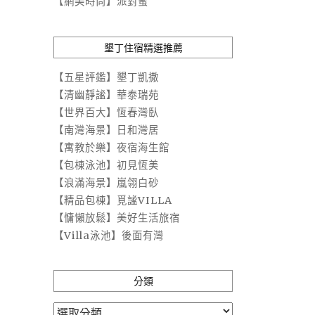
【網美時尚】派對蜜
墾丁住宿精選推薦
【五星評鑑】墾丁凱撒
【清幽靜謐】華泰瑞苑
【世界百大】恆春灣臥
【南灣海景】日和灣居
【寓教於樂】夜宿海生館
【包棟泳池】初見恆美
【浪滿海景】嵐翎白砂
【精品包棟】覓謐VILLA
【慵懶放鬆】美好生活旅宿
【Villa泳池】後面有灣
分類
分