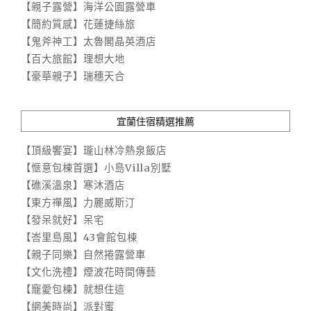
【親子露營】海洋公園露營車
【簡約質感】花蓮捷絲旅
【鬼斧神工】太魯閣晶英酒店
【百大旅館】理想大地
【豪華親子】瑞穗天合
宜蘭住宿精選推薦
【頂級饗宴】瓏山林冷熱泉飯店
【愜意包棟首選】小島Villa別墅
【礁溪溫泉】寒沐酒店
【東方禪風】力麗威斯汀
【發呆就好】呆宅
【峇里島風】43會館包棟
【親子同樂】自然捲露營車
【文化洗禮】煙波花時間傳藝
【寵愛包棟】就想住這
【網美時尚】派對蜜