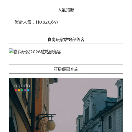
宛
人氣指數
如
小
累計人氣：
110,820,647
小
文
青
食尚玩家駐站部落客
美
術
館
(近
花
訂房優惠查詢
蓮
車
站)"