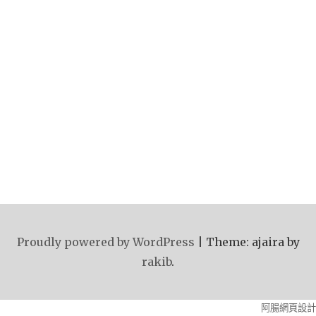
Proudly powered by WordPress
|
Theme: ajaira by
rakib
.
阿腸網頁設計