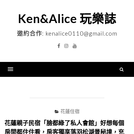
Skip
to
Ken&Alice 玩樂誌
content
邀約合作: kenalice0110@gmail.com
Facebook
Instagram
YouTube
搜
尋
Menu
關
鍵
字
花蓮住宿
花蓮親子民宿「臉都綠了私人會館」好想每個
房間都住住看，房客獨享落羽松湖景秘境，充