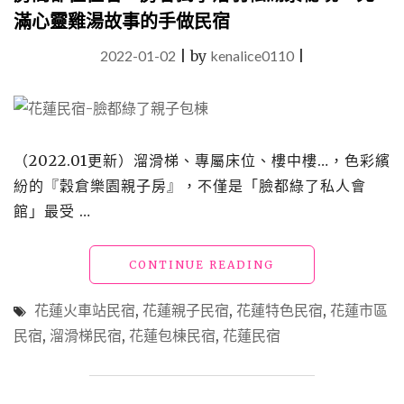
滿心靈雞湯故事的手做民宿
2022-01-02
|
by
kenalice0110
|
（2022.01更新）溜滑梯、專屬床位、樓中樓…，色彩繽
紛的『穀倉樂園親子房』，不僅是「臉都綠了私人會
館」最受 …
"花
CONTINUE READING
蓮
親
花蓮火車站民宿
,
花蓮親子民宿
,
花蓮特色民宿
,
花蓮市區
子
民宿
,
溜滑梯民宿
,
花蓮包棟民宿
,
花蓮民宿
民
宿
「臉
都