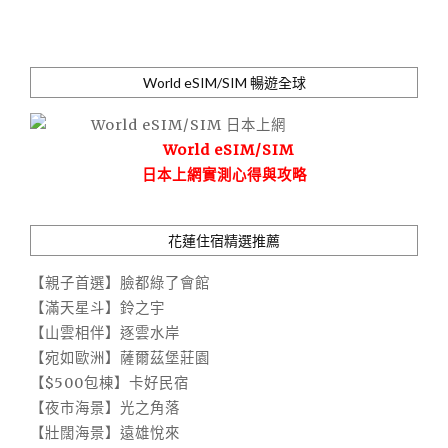
World eSIM/SIM 暢遊全球
World eSIM/SIM
日本上網實測心得與攻略
花蓮住宿精選推薦
【親子首選】臉都綠了會館
【滿天星斗】鈴之宇
【山雲相伴】逐雲水岸
【宛如歐洲】薩爾茲堡莊園
【$500包棟】卡好民宿
【夜市海景】光之角落
【壯闊海景】遠雄悅來