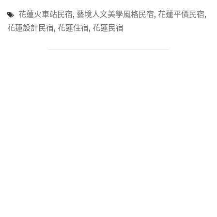
民
花蓮火車站民宿
,
藝境人文美學風格民宿
,
花蓮平價民宿
,
宿】
花蓮設計民宿
,
花蓮住宿
,
花蓮民宿
「藝
境
人
文
美
學
風
格
民
宿」
富
設
計
感
的
住
宿
空
間，