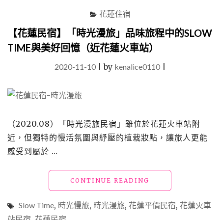
綠
花蓮住宿
了
私
【花蓮民宿】「時光漫旅」品味旅程中的SLOW
人
TIME與美好回憶（近花蓮火車站）
會
館」
2020-11-10
|
by
kenalice0110
|
好
想
每
個
房
間
（2020.08）「時光漫旅民宿」雖位於花蓮火車站附
都
近，但獨特的慢活氛圍與紓壓的植栽妝點，讓旅人更能
住
感受到屬於 …
住
看，
房
"【花
CONTINUE READING
客
蓮
獨
民
享
Slow Time
,
時光慢旅
,
時光漫旅
,
花蓮平價民宿
,
花蓮火車
宿】
落
站民宿
,
花蓮民宿