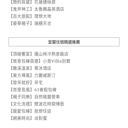
【簡約質感】花蓮捷絲旅
【鬼斧神工】太魯閣晶英酒店
【百大旅館】理想大地
【豪華親子】瑞穗天合
宜蘭住宿精選推薦
【頂級饗宴】瓏山林冷熱泉飯店
【愜意包棟首選】小島Villa別墅
【礁溪溫泉】寒沐酒店
【東方禪風】力麗威斯汀
【發呆就好】呆宅
【峇里島風】43會館包棟
【親子同樂】自然捲露營車
【文化洗禮】煙波花時間傳藝
【寵愛包棟】就想住這
【網美時尚】派對蜜