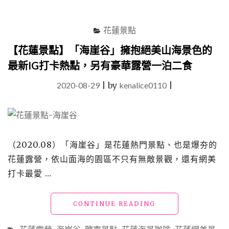
的
咖
花蓮景點
啡
館，
【花蓮景點】「海崖谷」擁抱絕美山海景色的
別
最新IG打卡熱點，另有豪華露營一泊二食
處
喝
2020-08-29
|
by
kenalice0110
|
不
到
的
羊
奶
紅
（2020.08）「海崖谷」是花蓮熱門景點、也是爆夯的
茶、
花蓮露營，依山面海的園區不只有無敵景觀，還有網美
羊
奶
打卡最愛 …
拿
鐵"
"【花
CONTINUE READING
蓮
景