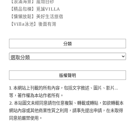
【浪滿海景】嵐翎白砂
【精品包棟】覓謐VILLA
【慵懶放鬆】美好生活旅宿
【Villa泳池】後面有灣
分類
分
類
版權聲明
1. 本網站上刊載的所有內容，包括文字敘述、圖片、影片...
等，著作權為本站作者所有。
2. 本站圖文未經同意請勿任意複製、轉載或轉貼，如欲轉載本
網站內容或其他商業性質之利用，請事先提出申請，在未取得
同意前嚴禁使用。