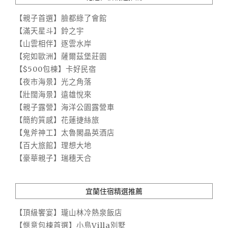
【親子首選】臉都綠了會館
【滿天星斗】鈴之宇
【山雲相伴】逐雲水岸
【宛如歐洲】薩爾茲堡莊園
【$500包棟】卡好民宿
【夜市海景】光之角落
【壯闊海景】遠雄悅來
【親子露營】海洋公園露營車
【簡約質感】花蓮捷絲旅
【鬼斧神工】太魯閣晶英酒店
【百大旅館】理想大地
【豪華親子】瑞穗天合
宜蘭住宿精選推薦
【頂級饗宴】瓏山林冷熱泉飯店
【愜意包棟首選】小島Villa別墅