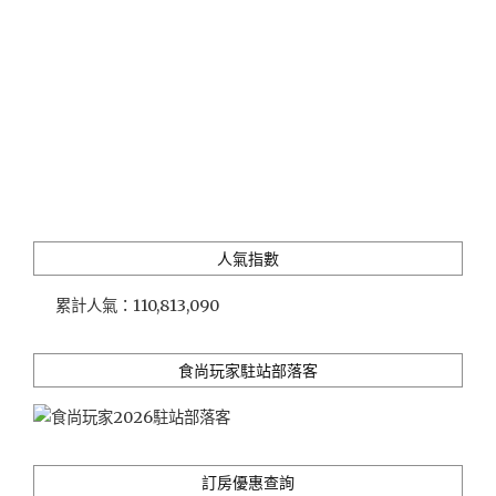
（講
師：
SHELLY
LEE，
地
點：
興
華
酒
藏）"
人氣指數
累計人氣：
110,813,090
食尚玩家駐站部落客
訂房優惠查詢