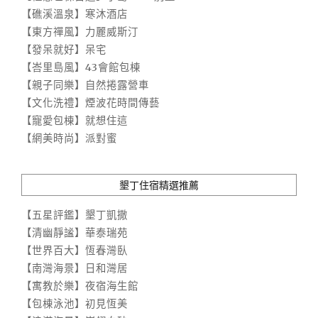
【礁溪溫泉】寒沐酒店
【東方禪風】力麗威斯汀
【發呆就好】呆宅
【峇里島風】43會館包棟
【親子同樂】自然捲露營車
【文化洗禮】煙波花時間傳藝
【寵愛包棟】就想住這
【網美時尚】派對蜜
墾丁住宿精選推薦
【五星評鑑】墾丁凱撒
【清幽靜謐】華泰瑞苑
【世界百大】恆春灣臥
【南灣海景】日和灣居
【寓教於樂】夜宿海生館
【包棟泳池】初見恆美