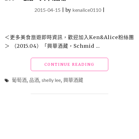
2015-04-15
|
by
kenalice0110
|
＜更多美食旅遊即時資訊，歡迎加入Ken&Alice粉絲團
＞ （2015.04）「興華酒藏，Schmid …
"【趣】
CONTINUE READING
學
習
葡萄酒
,
品酒
,
shelly lee
,
興華酒藏
_
葡
萄
酒
品
酒
入
門
課