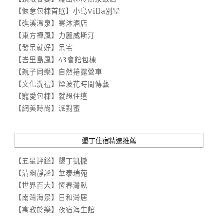
【愜意包棟首選】小島Villa別墅
【礁溪溫泉】寒沐酒店
【東方禪風】力麗威斯汀
【發呆就好】呆宅
【峇里島風】43會館包棟
【親子同樂】自然捲露營車
【文化洗禮】煙波花時間傳藝
【寵愛包棟】就想住這
【網美時尚】派對蜜
墾丁住宿精選推薦
【五星評鑑】墾丁凱撒
【清幽靜謐】華泰瑞苑
【世界百大】恆春灣臥
【南灣海景】日和灣居
【寓教於樂】夜宿海生館