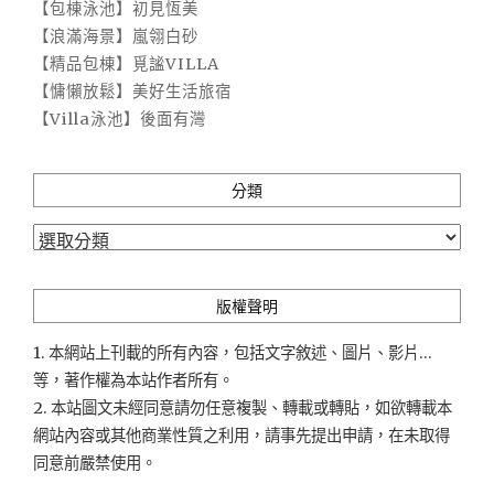
【包棟泳池】初見恆美
【浪滿海景】嵐翎白砂
【精品包棟】覓謐VILLA
【慵懶放鬆】美好生活旅宿
【Villa泳池】後面有灣
分類
分
類
版權聲明
1. 本網站上刊載的所有內容，包括文字敘述、圖片、影片...
等，著作權為本站作者所有。
2. 本站圖文未經同意請勿任意複製、轉載或轉貼，如欲轉載本
網站內容或其他商業性質之利用，請事先提出申請，在未取得
同意前嚴禁使用。