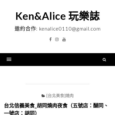
Skip
to
Ken&Alice 玩樂誌
content
邀約合作: kenalice0110@gmail.com
Facebook
Instagram
YouTube
搜
尋
Menu
關
鍵
字
[台北美食]燒肉
台北信義美食_胡同燒肉夜食（五號店：醐同、
一號店：胡同）