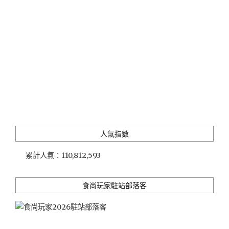
食
（五
號
店：
醐
同、
一
號
店：
胡
同）"
人氣指數
累計人氣：
110,812,593
食尚玩家駐站部落客