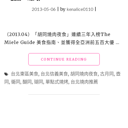
2013-05-06
|
by
kenalice0110
|
（2013.04）「胡同燒肉夜食」連續三年入榜The
Miele Guide 美食指南、並獲得全亞洲前五百大優 …
"台
CONTINUE READING
北
信
台北東區美食
,
台北信義美食
,
胡同燒肉夜食
,
古月同
,
壺
義
同
,
衚同
,
醐同
,
瑚同
,
單點式燒烤
,
台北燒肉推薦
美
食
_
胡
同
燒
肉
夜