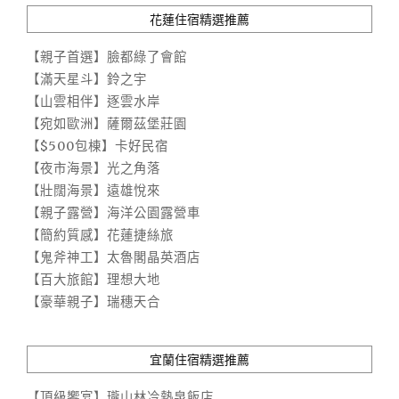
花蓮住宿精選推薦
【親子首選】臉都綠了會館
【滿天星斗】鈴之宇
【山雲相伴】逐雲水岸
【宛如歐洲】薩爾茲堡莊園
【$500包棟】卡好民宿
【夜市海景】光之角落
【壯闊海景】遠雄悅來
【親子露營】海洋公園露營車
【簡約質感】花蓮捷絲旅
【鬼斧神工】太魯閣晶英酒店
【百大旅館】理想大地
【豪華親子】瑞穗天合
宜蘭住宿精選推薦
【頂級饗宴】瓏山林冷熱泉飯店