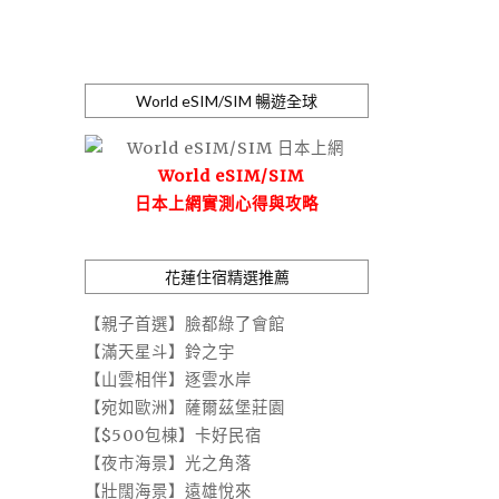
World eSIM/SIM 暢遊全球
World eSIM/SIM
日本上網實測心得與攻略
花蓮住宿精選推薦
【親子首選】臉都綠了會館
【滿天星斗】鈴之宇
【山雲相伴】逐雲水岸
【宛如歐洲】薩爾茲堡莊園
【$500包棟】卡好民宿
【夜市海景】光之角落
【壯闊海景】遠雄悅來