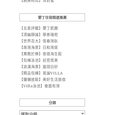
【網美時尚】派對蜜
墾丁住宿精選推薦
【五星評鑑】墾丁凱撒
【清幽靜謐】華泰瑞苑
【世界百大】恆春灣臥
【南灣海景】日和灣居
【寓教於樂】夜宿海生館
【包棟泳池】初見恆美
【浪滿海景】嵐翎白砂
【精品包棟】覓謐VILLA
【慵懶放鬆】美好生活旅宿
【Villa泳池】後面有灣
分類
分