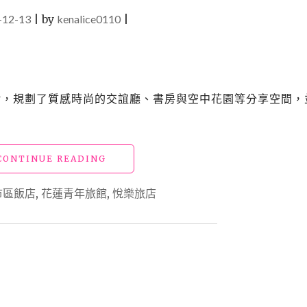
-12-13
|
by
kenalice0110
|
w，規劃了質感時尚的交誼廳、書房與空中花園等分享空間，
"花
CONTINUE READING
蓮
飯
市區飯店
,
花蓮青年旅館
,
悅樂旅店
店
「悅
樂
旅
店」
質
感
時