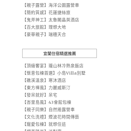
【親子露營】海洋公園露營車
【簡約質感】花蓮捷絲旅
【鬼斧神工】太魯閣晶英酒店
【百大旅館】理想大地
【豪華親子】瑞穗天合
宜蘭住宿精選推薦
【頂級饗宴】瓏山林冷熱泉飯店
【愜意包棟首選】小島Villa別墅
【礁溪溫泉】寒沐酒店
【東方禪風】力麗威斯汀
【發呆就好】呆宅
【峇里島風】43會館包棟
【親子同樂】自然捲露營車
【文化洗禮】煙波花時間傳藝
【寵愛包棟】就想住這