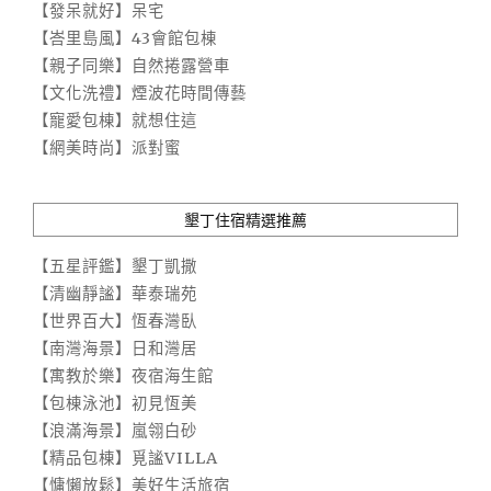
【發呆就好】呆宅
【峇里島風】43會館包棟
【親子同樂】自然捲露營車
【文化洗禮】煙波花時間傳藝
【寵愛包棟】就想住這
【網美時尚】派對蜜
墾丁住宿精選推薦
【五星評鑑】墾丁凱撒
【清幽靜謐】華泰瑞苑
【世界百大】恆春灣臥
【南灣海景】日和灣居
【寓教於樂】夜宿海生館
【包棟泳池】初見恆美
【浪滿海景】嵐翎白砂
【精品包棟】覓謐VILLA
【慵懶放鬆】美好生活旅宿