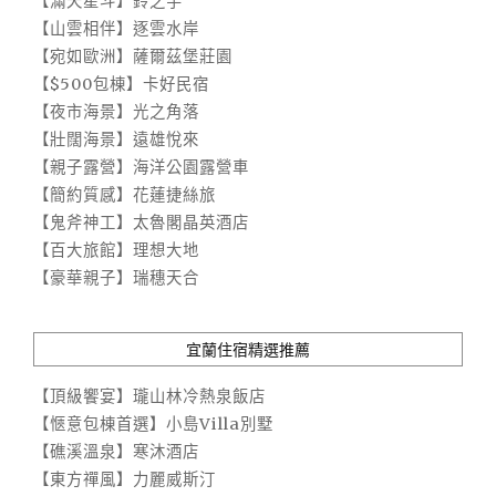
【滿天星斗】鈴之宇
【山雲相伴】逐雲水岸
【宛如歐洲】薩爾茲堡莊園
【$500包棟】卡好民宿
【夜市海景】光之角落
【壯闊海景】遠雄悅來
【親子露營】海洋公園露營車
【簡約質感】花蓮捷絲旅
【鬼斧神工】太魯閣晶英酒店
【百大旅館】理想大地
【豪華親子】瑞穗天合
宜蘭住宿精選推薦
【頂級饗宴】瓏山林冷熱泉飯店
【愜意包棟首選】小島Villa別墅
【礁溪溫泉】寒沐酒店
【東方禪風】力麗威斯汀