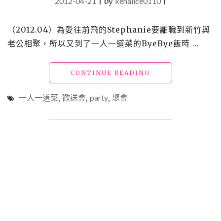
2012-04-21
|
by
kenalice0110
|
（2012.04）為愛往前飛的Stephanie要離職到新竹與
老公相聚，所以又到了一人一道菜的ByeBye飯時 …
"同
CONTINUE READING
事
_
一人一道菜
,
歡送會
,
party
,
聚會
歡
送
STEPHANIE"