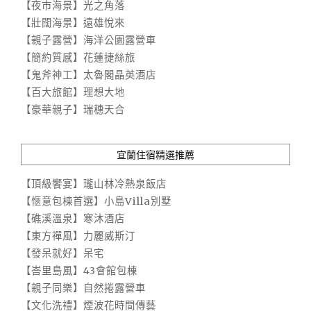
【夜市海景】光之角落
【壯闊海景】遠雄悅來
【親子露營】海洋公園露營車
【簡約質感】花蓮捷絲旅
【鬼斧神工】太魯閣晶英酒店
【百大旅館】理想大地
【豪華親子】瑞穗天合
宜蘭住宿精選推薦
【頂級饗宴】瓏山林冷熱泉飯店
【愜意包棟首選】小島Villa別墅
【礁溪溫泉】寒沐酒店
【東方禪風】力麗威斯汀
【發呆就好】呆宅
【峇里島風】43會館包棟
【親子同樂】自然捲露營車
【文化洗禮】煙波花時間傳藝