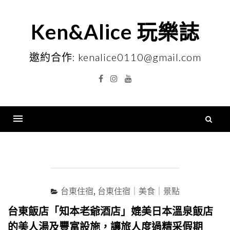
Skip
to
Ken&Alice 玩樂誌
content
邀約合作: kenalice0110@gmail.com
Facebook
Instagram
YouTube
搜
尋
Menu
關
鍵
字
台東住宿
,
台東住宿｜美食｜景點
台東飯店「知本老爺酒店」媲美日本溫泉飯店
的美人湯及豐富設施，讓旅人度過精采假期