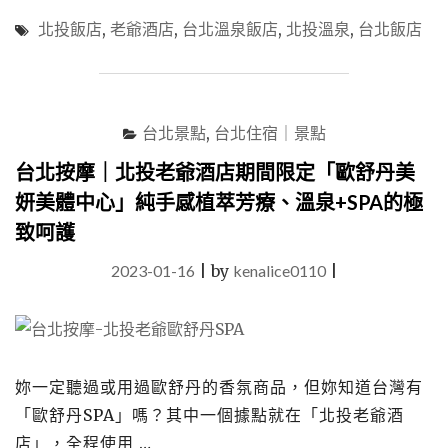
集
飯
北投飯店
,
老爺酒店
,
台北溫泉飯店
,
北投溫泉
,
台北飯店
都
店
近
「北
在
投
咫
老
尺"
爺
台北景點
,
台北住宿｜景點
酒
店」
台北按摩｜北投老爺酒店期間限定「歐舒丹美
出
妍美體中心」純手感植萃芳療、溫泉+SPA的極
捷
致呵護
運
站
2023-01-16
|
by
kenalice0110
|
就
能
享
受
白
磺
妳一定聽過或用過歐舒丹的香氛商品，但妳知道台灣有
溫
「歐舒丹SPA」嗎？其中一個據點就在「北投老爺酒
泉
的
店」，全程使用 …