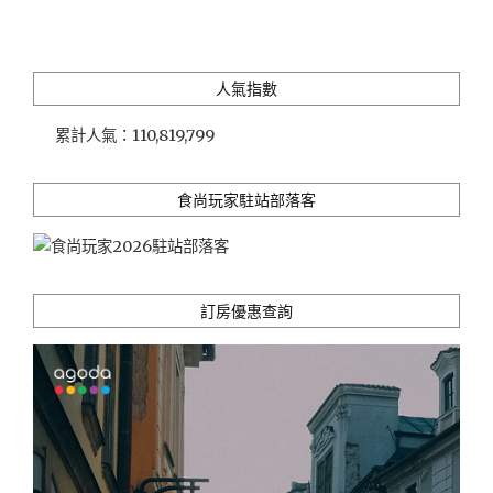
妍
美
體
中
人氣指數
心」
純
累計人氣：
110,819,799
手
感
植
食尚玩家駐站部落客
萃
芳
療、
溫
泉
訂房優惠查詢
+SPA
的
極
致
呵
護"