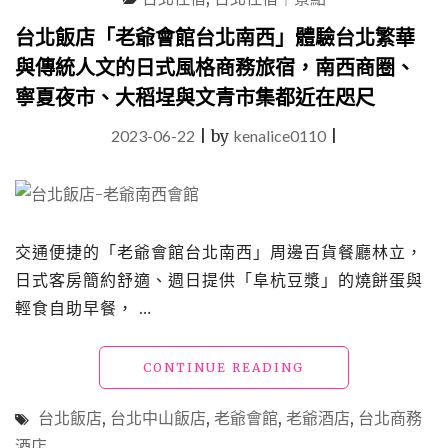
店」
媲
台北飯店「老爺會館台北南西」體驗台北繁華
美
與傳統人文的日式風格商務旅宿，南西商圈、
日
本
寧夏夜市、大稻埕與文青市集都近在咫尺
溫
泉
2023-06-22
|
by
kenalice0110
|
飯
店
的
美
人
交通便捷的「老爺會館台北南西」周邊百貨餐廳林立，
湯
及
日式客房簡約舒適、週日提供「阜杭豆漿」的燒餅蛋與
豐
輕食自助早餐， …
富
設
施，
"台
CONTINUE READING
讓
北
旅
飯
台北飯店
,
台北中山飯店
,
老爺會館
,
老爺酒店
,
台北商務
人
店
酒店
度