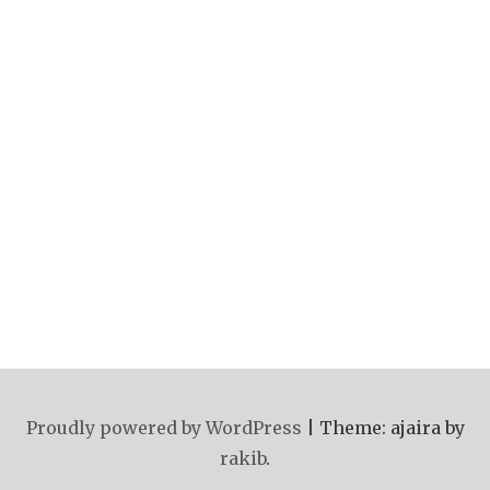
Proudly powered by WordPress
|
Theme: ajaira by
rakib
.