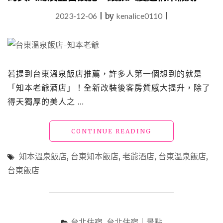
2023-12-06
|
by
kenalice0110
|
若提到台東溫泉飯店推薦，許多人第一個想到的就是
「知本老爺酒店」！全新改裝後客房質感大提升，除了
得天獨厚的美人之 …
"台
CONTINUE READING
東
飯
知本溫泉飯店
,
台東知本飯店
,
老爺酒店
,
台東溫泉飯店
,
店
台東飯店
「知
本
老
爺
酒
台北住宿
,
台北住宿｜景點