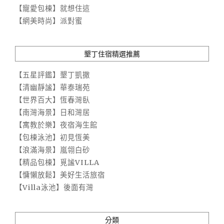
【寵愛包棟】就想住這
【網美時尚】派對蜜
墾丁住宿精選推薦
【五星評鑑】墾丁凱撒
【清幽靜謐】華泰瑞苑
【世界百大】恆春灣臥
【南灣海景】日和灣居
【寓教於樂】夜宿海生館
【包棟泳池】初見恆美
【浪滿海景】嵐翎白砂
【精品包棟】覓謐VILLA
【慵懶放鬆】美好生活旅宿
【Villa泳池】後面有灣
分類