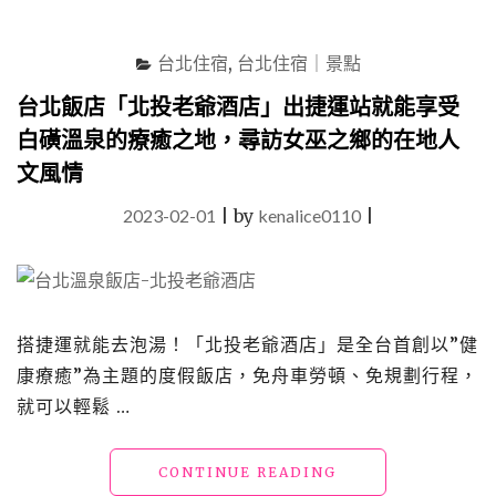
風
格
台北住宿
,
台北住宿｜景點
商
務
台北飯店「北投老爺酒店」出捷運站就能享受
旅
白磺溫泉的療癒之地，尋訪女巫之鄉的在地人
宿，
南
文風情
西
商
2023-02-01
|
by
kenalice0110
|
圈、
寧
夏
夜
市、
搭捷運就能去泡湯！「北投老爺酒店」是全台首創以”健
大
稻
康療癒”為主題的度假飯店，免舟車勞頓、免規劃行程，
埕
就可以輕鬆 …
與
文
青
"台
CONTINUE READING
市
北