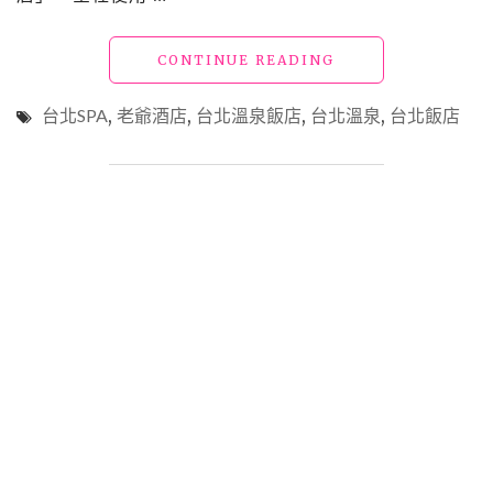
療
癒
"台
CONTINUE READING
之
北
地，
按
尋
台北SPA
,
老爺酒店
,
台北溫泉飯店
,
台北溫泉
,
台北飯店
摩
訪
｜
女
北
巫
投
之
老
鄉
爺
的
酒
在
店
地
期
人
間
文
限
風
定
情"
「歐
舒
丹
美