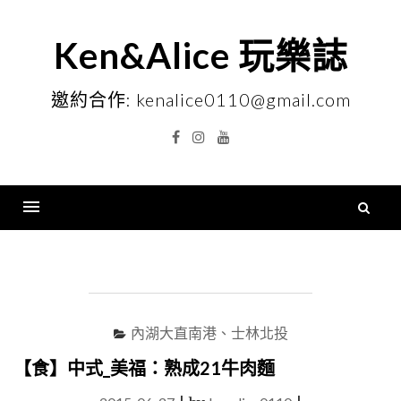
Skip
to
Ken&Alice 玩樂誌
content
邀約合作: kenalice0110@gmail.com
Facebook
Instagram
YouTube
搜
尋
Menu
關
鍵
字
內湖大直南港、士林北投
【食】中式_美福：熟成21牛肉麵