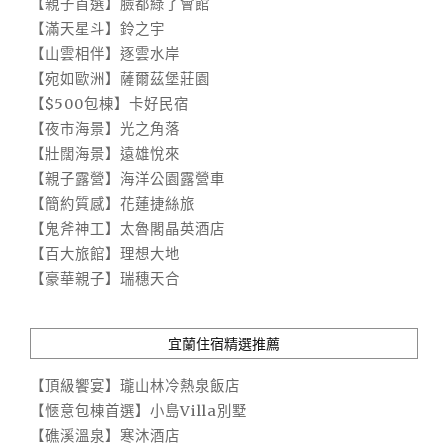
【親子首選】臉都綠了會館
【滿天星斗】鈴之宇
【山雲相伴】逐雲水岸
【宛如歐洲】薩爾茲堡莊園
【$500包棟】卡好民宿
【夜市海景】光之角落
【壯闊海景】遠雄悅來
【親子露營】海洋公園露營車
【簡約質感】花蓮捷絲旅
【鬼斧神工】太魯閣晶英酒店
【百大旅館】理想大地
【豪華親子】瑞穗天合
宜蘭住宿精選推薦
【頂級饗宴】瓏山林冷熱泉飯店
【愜意包棟首選】小島Villa別墅
【礁溪溫泉】寒沐酒店