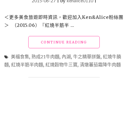
2015-06-27
|
by
kenalice0110
|
＜更多美食旅遊即時資訊，歡迎加入Ken&Alice粉絲團
＞ （2015.06）『紅燒半筋半 …
"【食】
CONTINUE READING
中
式
美福食集
,
熟成21牛肉麵
,
內湖
,
牛之精華拼盤
,
紅燒牛腩
_
麵
,
紅燒半筋半肉麵
,
紅燒穀物牛三寶
,
清燉蕃茄霜降牛肉麵
美
福：
熟
成
21
牛
肉
麵"