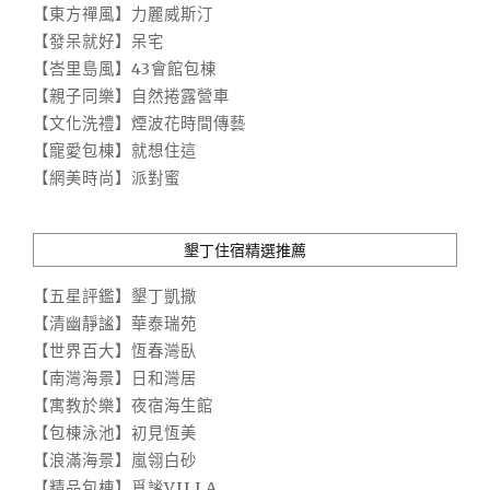
【東方禪風】力麗威斯汀
【發呆就好】呆宅
【峇里島風】43會館包棟
【親子同樂】自然捲露營車
【文化洗禮】煙波花時間傳藝
【寵愛包棟】就想住這
【網美時尚】派對蜜
墾丁住宿精選推薦
【五星評鑑】墾丁凱撒
【清幽靜謐】華泰瑞苑
【世界百大】恆春灣臥
【南灣海景】日和灣居
【寓教於樂】夜宿海生館
【包棟泳池】初見恆美
【浪滿海景】嵐翎白砂
【精品包棟】覓謐VILLA