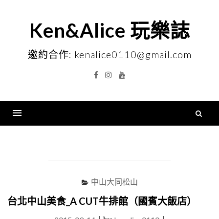
Skip
to
Ken&Alice 玩樂誌
content
邀約合作: kenalice0110@gmail.com
Facebook
Instagram
YouTube
搜
尋
Menu
關
鍵
字
中山大同松山
台北中山美食_A CUT牛排館（國賓大飯店）