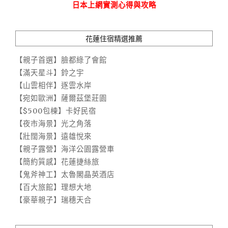
日本上網實測心得與攻略
花蓮住宿精選推薦
【親子首選】臉都綠了會館
【滿天星斗】鈴之宇
【山雲相伴】逐雲水岸
【宛如歐洲】薩爾茲堡莊園
【$500包棟】卡好民宿
【夜市海景】光之角落
【壯闊海景】遠雄悅來
【親子露營】海洋公園露營車
【簡約質感】花蓮捷絲旅
【鬼斧神工】太魯閣晶英酒店
【百大旅館】理想大地
【豪華親子】瑞穗天合