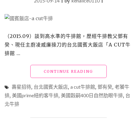
2015-09-14
|
by
kenalice0110
|
（2015.09）談到高水準的牛排館，歷經牛排教父鄧有
癸、現任主廚凌威廉操刀的台北國賓大飯店「A CUT牛
排館 …
"台
CONTINUE READING
北
中
壽星招待
,
台北國賓大飯店
,
a cut牛排館
,
鄧有癸
,
老饕牛
山
排
,
美國prime紐約客牛排
,
美國穀嗣400日自然肋眼牛排
,
台
美
北牛排
食
_A
CUT
牛
排
館