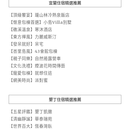
宜蘭住宿精選推薦
【頂級饗宴】瓏山林冷熱泉飯店
【愜意包棟首選】小島Villa別墅
【礁溪溫泉】寒沐酒店
【東方禪風】力麗威斯汀
【發呆就好】呆宅
【峇里島風】43會館包棟
【親子同樂】自然捲露營車
【文化洗禮】煙波花時間傳藝
【寵愛包棟】就想住這
【網美時尚】派對蜜
墾丁住宿精選推薦
【五星評鑑】墾丁凱撒
【清幽靜謐】華泰瑞苑
【世界百大】恆春灣臥