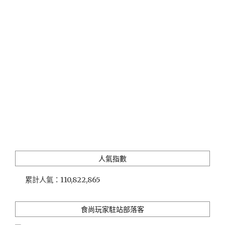
（國
賓
大
飯
店）"
人氣指數
累計人氣：
110,822,865
食尚玩家駐站部落客