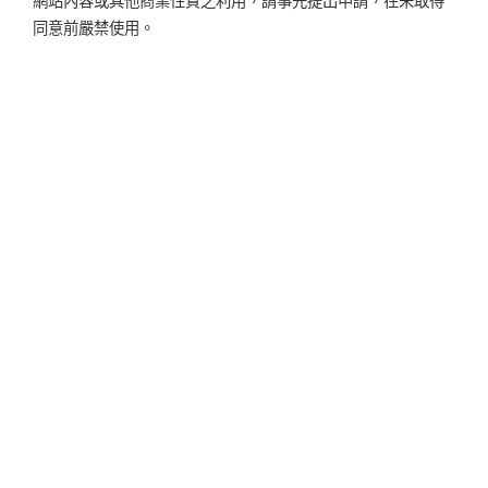
網站內容或其他商業性質之利用，請事先提出申請，在未取得
同意前嚴禁使用。