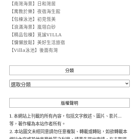
【南灣海景】日和灣居
【寓教於樂】夜宿海生館
【包棟泳池】初見恆美
【浪滿海景】嵐翎白砂
【精品包棟】覓謐VILLA
【慵懶放鬆】美好生活旅宿
【Villa泳池】後面有灣
分類
分
類
版權聲明
1. 本網站上刊載的所有內容，包括文字敘述、圖片、影片...
等，著作權為本站作者所有。
2. 本站圖文未經同意請勿任意複製、轉載或轉貼，如欲轉載本