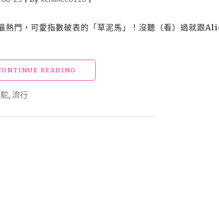
夯、最熱門，可愛指數破表的「草泥馬」！沒聽（看）過就跟Ali
"【趣】
CONTINUE READING
襪
子
羊駝
,
流行
娃
娃
教
學
17
—
草
泥
馬
（羊
駝）"