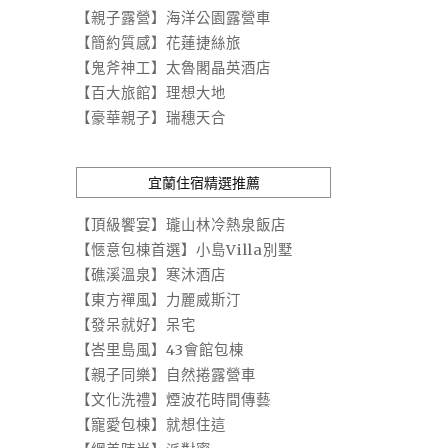
【親子露營】海洋公園露營車
【簡約質感】花蓮捷絲旅
【鬼斧神工】太魯閣晶英酒店
【百大旅館】理想大地
【豪華親子】瑞穗天合
宜蘭住宿精選推薦
【頂級饗宴】瓏山林冷熱泉飯店
【愜意包棟首選】小島Villa別墅
【礁溪溫泉】寒沐酒店
【東方禪風】力麗威斯汀
【發呆就好】呆宅
【峇里島風】43會館包棟
【親子同樂】自然捲露營車
【文化洗禮】煙波花時間傳藝
【寵愛包棟】就想住這