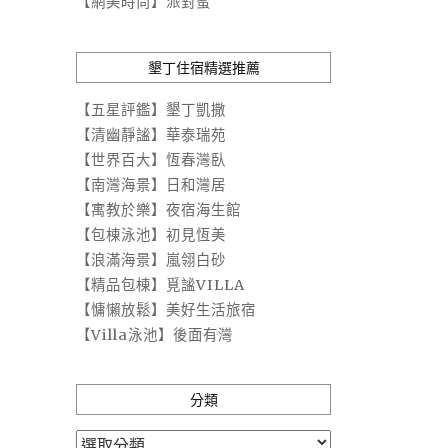
【網美時尚】派對蜜
墾丁住宿精選推薦
【五星評鑑】墾丁凱撒
【清幽靜謐】華泰瑞苑
【世界百大】恆春灣臥
【南灣海景】日和灣居
【寓教於樂】夜宿海生館
【包棟泳池】初見恆美
【浪滿海景】嵐翎白砂
【精品包棟】覓謐VILLA
【慵懶放鬆】美好生活旅宿
【Villa泳池】後面有灣
分類
分