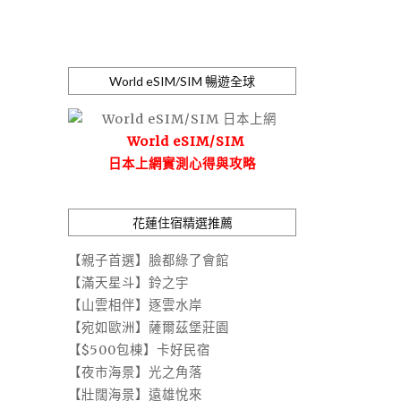
World eSIM/SIM 暢遊全球
World eSIM/SIM
日本上網實測心得與攻略
花蓮住宿精選推薦
【親子首選】臉都綠了會館
【滿天星斗】鈴之宇
【山雲相伴】逐雲水岸
【宛如歐洲】薩爾茲堡莊園
【$500包棟】卡好民宿
【夜市海景】光之角落
【壯闊海景】遠雄悅來