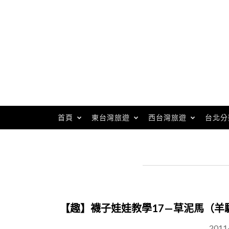
Skip
to
content
首頁
東台灣旅遊
西台灣旅遊
台北分
【趣】襪子娃娃教學17—草泥馬（羊
2011