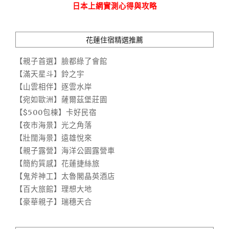
日本上網實測心得與攻略
花蓮住宿精選推薦
【親子首選】臉都綠了會館
【滿天星斗】鈴之宇
【山雲相伴】逐雲水岸
【宛如歐洲】薩爾茲堡莊園
【$500包棟】卡好民宿
【夜市海景】光之角落
【壯闊海景】遠雄悅來
【親子露營】海洋公園露營車
【簡約質感】花蓮捷絲旅
【鬼斧神工】太魯閣晶英酒店
【百大旅館】理想大地
【豪華親子】瑞穗天合