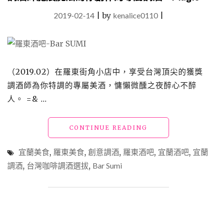
2019-02-14
|
by
kenalice0110
|
（2019.02）在羅東街角小店中，享受台灣頂尖的獲獎
調酒師為你特調的專屬美酒，慵懶微醺之夜醉心不醉
人。 =& …
"【宜
CONTINUE READING
蘭
羅
宜蘭美食
,
羅東美食
,
創意調酒
,
羅東酒吧
,
宜蘭酒吧
,
宜蘭
東
調酒
,
台灣咖啡調酒選拔
,
Bar Sumi
酒
吧】
在
「BAR
SUMI」