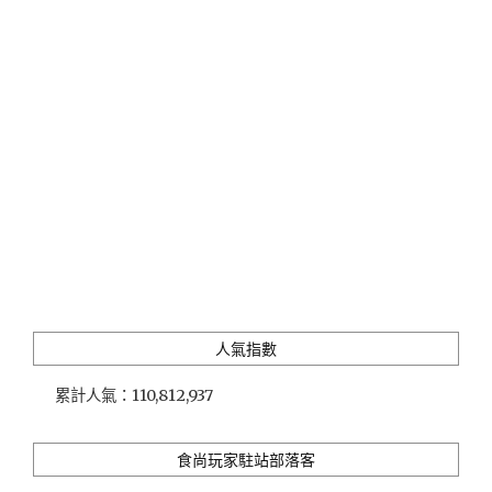
由
台
灣
頂
尖
調
酒
師
施
展
魔
法
為
你
創
人氣指數
作
的
累計人氣：
110,812,937
專
屬
調
食尚玩家駐站部落客
酒，
MAGIC~"