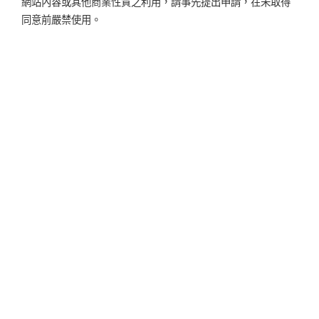
網站內容或其他商業性質之利用，請事先提出申請，在未取得
同意前嚴禁使用。