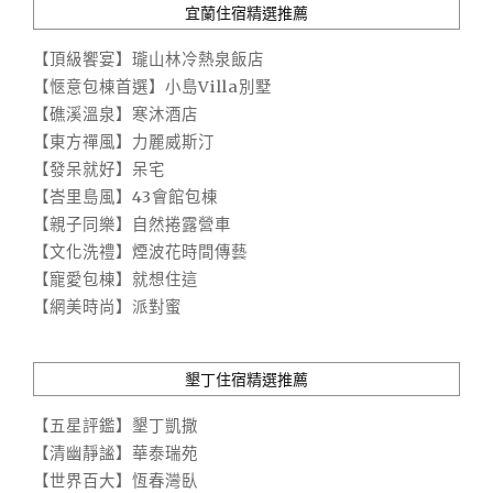
宜蘭住宿精選推薦
【頂級饗宴】瓏山林冷熱泉飯店
【愜意包棟首選】小島Villa別墅
【礁溪溫泉】寒沐酒店
【東方禪風】力麗威斯汀
【發呆就好】呆宅
【峇里島風】43會館包棟
【親子同樂】自然捲露營車
【文化洗禮】煙波花時間傳藝
【寵愛包棟】就想住這
【網美時尚】派對蜜
墾丁住宿精選推薦
【五星評鑑】墾丁凱撒
【清幽靜謐】華泰瑞苑
【世界百大】恆春灣臥