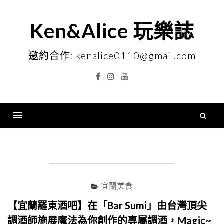
Skip
to
Ken&Alice 玩樂誌
content
邀約合作: kenalice0110@gmail.com
Facebook
Instagram
YouTube
搜
尋
Menu
關
鍵
字
宜蘭美食
【宜蘭羅東酒吧】在「Bar Sumi」由台灣頂尖
調酒師施展魔法為你創作的專屬調酒，Magic~