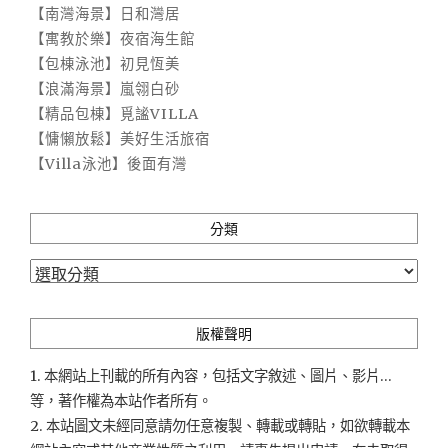
【南灣海景】日和灣居
【寓教於樂】夜宿海生館
【包棟泳池】初見恆美
【浪滿海景】嵐翎白砂
【精品包棟】覓謐VILLA
【慵懶放鬆】美好生活旅宿
【Villa泳池】後面有灣
分類
分
類
版權聲明
1. 本網站上刊載的所有內容，包括文字敘述、圖片、影片...
等，著作權為本站作者所有。
2. 本站圖文未經同意請勿任意複製、轉載或轉貼，如欲轉載本