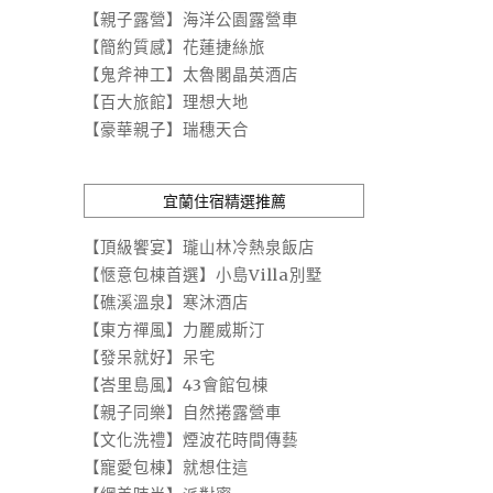
【親子露營】海洋公園露營車
【簡約質感】花蓮捷絲旅
【鬼斧神工】太魯閣晶英酒店
【百大旅館】理想大地
【豪華親子】瑞穗天合
宜蘭住宿精選推薦
【頂級饗宴】瓏山林冷熱泉飯店
【愜意包棟首選】小島Villa別墅
【礁溪溫泉】寒沐酒店
【東方禪風】力麗威斯汀
【發呆就好】呆宅
【峇里島風】43會館包棟
【親子同樂】自然捲露營車
【文化洗禮】煙波花時間傳藝
【寵愛包棟】就想住這