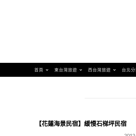
Skip
to
content
首頁
東台灣旅遊
西台灣旅遊
台北分
【花蓮海景民宿】緩慢石梯坪民宿
2012