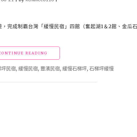
旅遊，完成制霸台灣「緩慢民宿」四館（奮起湖1＆2館、金瓜
"【花
CONTINUE READING
蓮
海
梯坪民宿
,
緩慢民宿
,
豐濱民宿
,
緩慢石梯坪
,
石梯坪緩慢
景
民
宿】
緩
慢
石
梯
坪
民
宿"