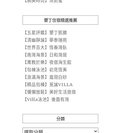
【網美時尚】派對蜜
墾丁住宿精選推薦
【五星評鑑】墾丁凱撒
【清幽靜謐】華泰瑞苑
【世界百大】恆春灣臥
【南灣海景】日和灣居
【寓教於樂】夜宿海生館
【包棟泳池】初見恆美
【浪滿海景】嵐翎白砂
【精品包棟】覓謐VILLA
【慵懶放鬆】美好生活旅宿
【Villa泳池】後面有灣
分類
分