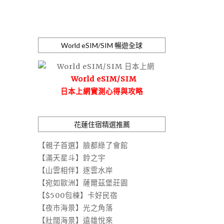
World eSIM/SIM 暢遊全球
World eSIM/SIM
日本上網實測心得與攻略
花蓮住宿精選推薦
【親子首選】臉都綠了會館
【滿天星斗】鈴之宇
【山雲相伴】逐雲水岸
【宛如歐洲】薩爾茲堡莊園
【$500包棟】卡好民宿
【夜市海景】光之角落
【壯闊海景】遠雄悅來