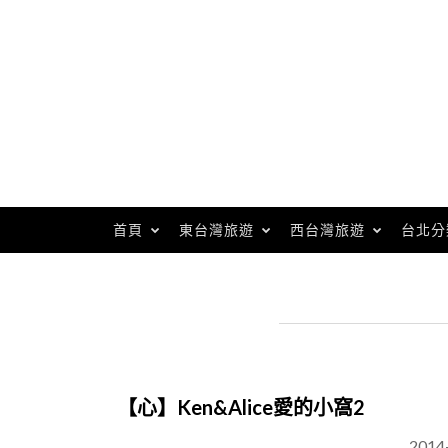
Skip
to
content
首頁
東台灣旅遊
西台灣旅遊
台北分
【心】Ken&Alice愛的小窩2
2014