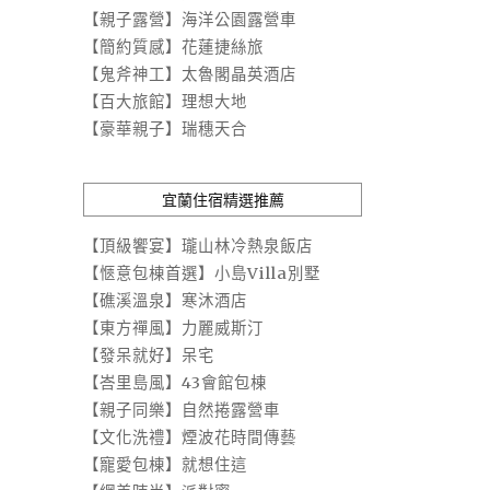
【親子露營】海洋公園露營車
【簡約質感】花蓮捷絲旅
【鬼斧神工】太魯閣晶英酒店
【百大旅館】理想大地
【豪華親子】瑞穗天合
宜蘭住宿精選推薦
【頂級饗宴】瓏山林冷熱泉飯店
【愜意包棟首選】小島Villa別墅
【礁溪溫泉】寒沐酒店
【東方禪風】力麗威斯汀
【發呆就好】呆宅
【峇里島風】43會館包棟
【親子同樂】自然捲露營車
【文化洗禮】煙波花時間傳藝
【寵愛包棟】就想住這