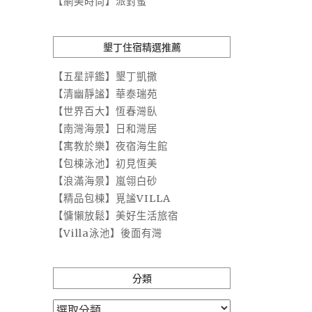
【網美時尚】派對蜜
墾丁住宿精選推薦
【五星評鑑】墾丁凱撒
【清幽靜謐】華泰瑞苑
【世界百大】恆春灣臥
【南灣海景】日和灣居
【寓教於樂】夜宿海生館
【包棟泳池】初見恆美
【浪滿海景】嵐翎白砂
【精品包棟】覓謐VILLA
【慵懶放鬆】美好生活旅宿
【Villa泳池】後面有灣
分類
分