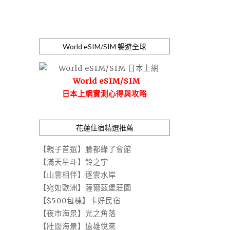
World eSIM/SIM 暢遊全球
World eSIM/SIM
日本上網實測心得與攻略
花蓮住宿精選推薦
【親子首選】臉都綠了會館
【滿天星斗】鈴之宇
【山雲相伴】逐雲水岸
【宛如歐洲】薩爾茲堡莊園
【$500包棟】卡好民宿
【夜市海景】光之角落
【壯闊海景】遠雄悅來