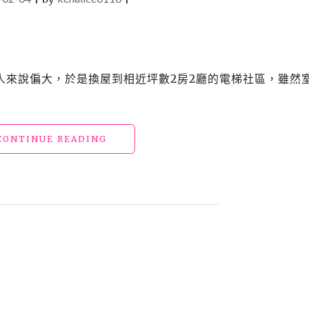
兩個人來說偏大，於是換屋到相近坪數2房2廳的電梯社區，雖然
"【心】
CONTINUE READING
KEN&ALICE
愛
的
小
窩
2"