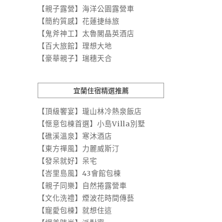
【親子露營】海洋公園露營車
【簡約質感】花蓮捷絲旅
【鬼斧神工】太魯閣晶英酒店
【百大旅館】理想大地
【豪華親子】瑞穗天合
宜蘭住宿精選推薦
【頂級饗宴】瓏山林冷熱泉飯店
【愜意包棟首選】小島Villa別墅
【礁溪溫泉】寒沐酒店
【東方禪風】力麗威斯汀
【發呆就好】呆宅
【峇里島風】43會館包棟
【親子同樂】自然捲露營車
【文化洗禮】煙波花時間傳藝
【寵愛包棟】就想住這