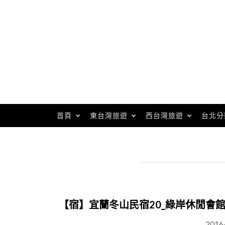
Skip
to
content
首頁
東台灣旅遊
西台灣旅遊
台北分
【宿】宜蘭冬山民宿20_綠岸休閒會
2016