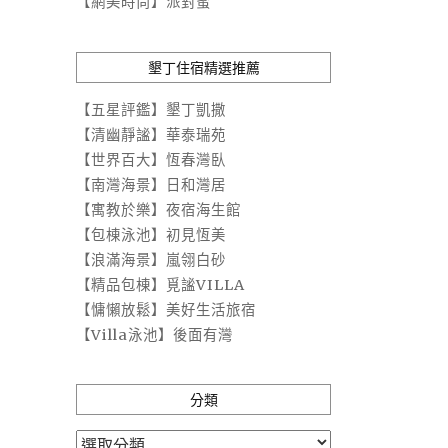
【網美時尚】派對蜜
墾丁住宿精選推薦
【五星評鑑】墾丁凱撒
【清幽靜謐】華泰瑞苑
【世界百大】恆春灣臥
【南灣海景】日和灣居
【寓教於樂】夜宿海生館
【包棟泳池】初見恆美
【浪滿海景】嵐翎白砂
【精品包棟】覓謐VILLA
【慵懶放鬆】美好生活旅宿
【Villa泳池】後面有灣
分類
分