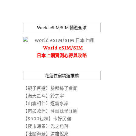
World eSIM/SIM 暢遊全球
World eSIM/SIM
日本上網實測心得與攻略
花蓮住宿精選推薦
【親子首選】臉都綠了會館
【滿天星斗】鈴之宇
【山雲相伴】逐雲水岸
【宛如歐洲】薩爾茲堡莊園
【$500包棟】卡好民宿
【夜市海景】光之角落
【壯闊海景】遠雄悅來