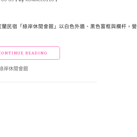
月的宜蘭民宿「綠岸休閒會館」以白色外牆、黑色窗框與欄杆，
"【宿】
CONTINUE READING
宜
蘭
綠岸休閒會館
冬
山
民
宿
20_
綠
岸
休
閒
會
館"