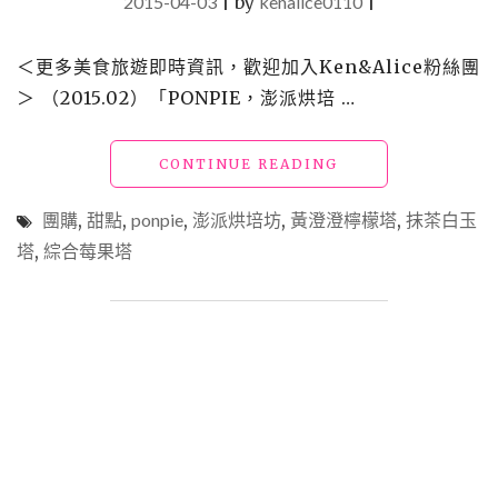
2015-04-03
|
by
kenalice0110
|
＜更多美食旅遊即時資訊，歡迎加入Ken&Alice粉絲團
＞ （2015.02）「PONPIE，澎派烘培 …
"【買】
CONTINUE READING
團
購
團購
,
甜點
,
ponpie
,
澎派烘培坊
,
黃澄澄檸檬塔
,
抹茶白玉
_
塔
,
綜合莓果塔
PONPIE，
澎
派
烘
培
坊"