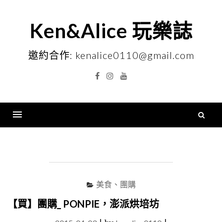
Skip
to
Ken&Alice 玩樂誌
content
邀約合作: kenalice0110@gmail.com
Facebook
Instagram
YouTube
搜
尋
Menu
關
鍵
字
美食、團購
【買】團購_ PONPIE，澎派烘培坊