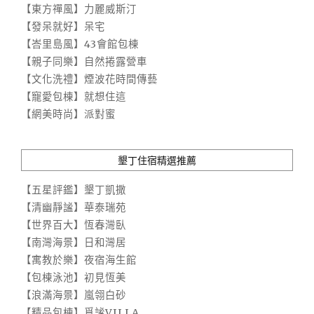
【東方禪風】力麗威斯汀
【發呆就好】呆宅
【峇里島風】43會館包棟
【親子同樂】自然捲露營車
【文化洗禮】煙波花時間傳藝
【寵愛包棟】就想住這
【網美時尚】派對蜜
墾丁住宿精選推薦
【五星評鑑】墾丁凱撒
【清幽靜謐】華泰瑞苑
【世界百大】恆春灣臥
【南灣海景】日和灣居
【寓教於樂】夜宿海生館
【包棟泳池】初見恆美
【浪滿海景】嵐翎白砂
【精品包棟】覓謐VILLA