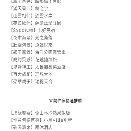
【親子首選】臉都綠了會館
【滿天星斗】鈴之宇
【山雲相伴】逐雲水岸
【宛如歐洲】薩爾茲堡莊園
【$500包棟】卡好民宿
【夜市海景】光之角落
【壯闊海景】遠雄悅來
【親子露營】海洋公園露營車
【簡約質感】花蓮捷絲旅
【鬼斧神工】太魯閣晶英酒店
【百大旅館】理想大地
【豪華親子】瑞穗天合
宜蘭住宿精選推薦
【頂級饗宴】瓏山林冷熱泉飯店
【愜意包棟首選】小島Villa別墅
【礁溪溫泉】寒沐酒店