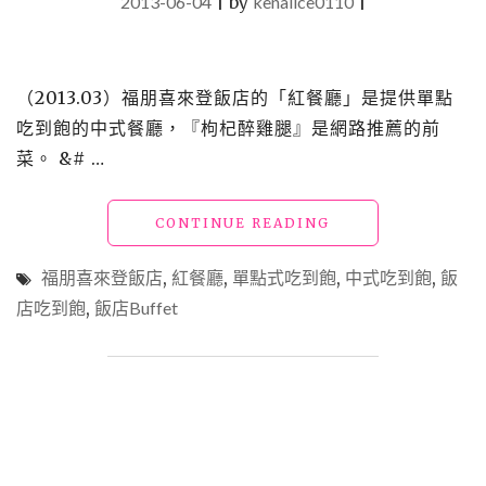
2013-06-04
|
by
kenalice0110
|
（2013.03）福朋喜來登飯店的「紅餐廳」是提供單點
吃到飽的中式餐廳，『枸杞醉雞腿』是網路推薦的前
菜。 &# …
"【食】
CONTINUE READING
吃
到
福朋喜來登飯店
,
紅餐廳
,
單點式吃到飽
,
中式吃到飽
,
飯
飽
店吃到飽
,
飯店Buffet
_
福
朋
喜
來
登
飯
店：