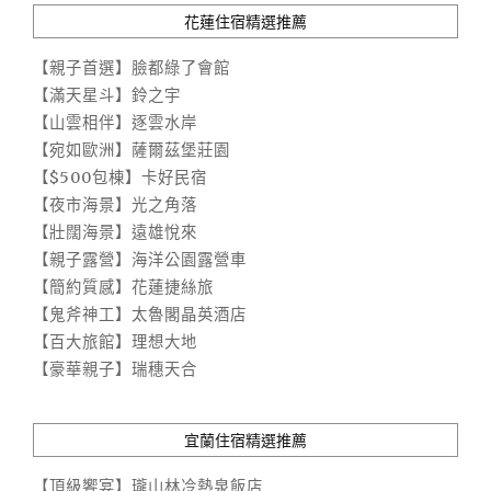
花蓮住宿精選推薦
【親子首選】臉都綠了會館
【滿天星斗】鈴之宇
【山雲相伴】逐雲水岸
【宛如歐洲】薩爾茲堡莊園
【$500包棟】卡好民宿
【夜市海景】光之角落
【壯闊海景】遠雄悅來
【親子露營】海洋公園露營車
【簡約質感】花蓮捷絲旅
【鬼斧神工】太魯閣晶英酒店
【百大旅館】理想大地
【豪華親子】瑞穗天合
宜蘭住宿精選推薦
【頂級饗宴】瓏山林冷熱泉飯店