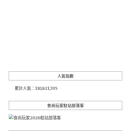
紅
餐
廳"
人氣指數
累計人氣：
110,821,705
食尚玩家駐站部落客