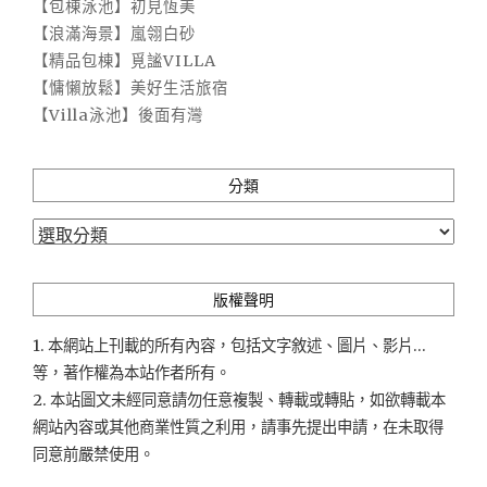
【包棟泳池】初見恆美
【浪滿海景】嵐翎白砂
【精品包棟】覓謐VILLA
【慵懶放鬆】美好生活旅宿
【Villa泳池】後面有灣
分類
分
類
版權聲明
1. 本網站上刊載的所有內容，包括文字敘述、圖片、影片...
等，著作權為本站作者所有。
2. 本站圖文未經同意請勿任意複製、轉載或轉貼，如欲轉載本
網站內容或其他商業性質之利用，請事先提出申請，在未取得
同意前嚴禁使用。