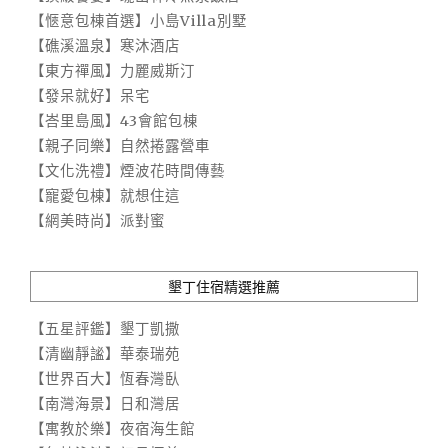
【愜意包棟首選】小島Villa別墅
【礁溪溫泉】寒沐酒店
【東方禪風】力麗威斯汀
【發呆就好】呆宅
【峇里島風】43會館包棟
【親子同樂】自然捲露營車
【文化洗禮】煙波花時間傳藝
【寵愛包棟】就想住這
【網美時尚】派對蜜
墾丁住宿精選推薦
【五星評鑑】墾丁凱撒
【清幽靜謐】華泰瑞苑
【世界百大】恆春灣臥
【南灣海景】日和灣居
【寓教於樂】夜宿海生館