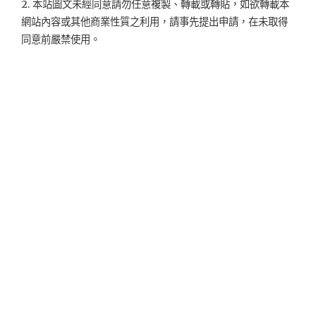
2. 本站圖文未經同意請勿任意複製、轉載或轉貼，如欲轉載本
網站內容或其他商業性質之利用，請事先提出申請，在未取得
同意前嚴禁使用。