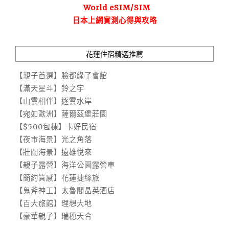
World eSIM/SIM
日本上網實測心得與攻略
花蓮住宿精選推薦
【親子首選】臉都綠了會館
【滿天星斗】鈴之宇
【山雲相伴】逐雲水岸
【宛如歐洲】薩爾茲堡莊園
【$500包棟】卡好民宿
【夜市海景】光之角落
【壯闊海景】遠雄悅來
【親子露營】海洋公園露營車
【簡約質感】花蓮捷絲旅
【鬼斧神工】太魯閣晶英酒店
【百大旅館】理想大地
【豪華親子】瑞穗天合