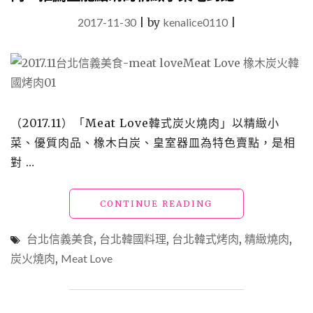
2017-11-30
|
by
kenalice0110
|
（2017.11）「Meat Love韓式炭火燒肉」以精緻小
菜、優質肉品、橡木白炭、皇室器皿為特色賣點，是相
對 …
"台
CONTINUE READING
北
信
台北信義美食
,
台北韓國料理
,
台北韓式烤肉
,
精緻燒肉
,
義
炭火燒肉
,
Meat Love
美
食
「MEAT
LOVE」