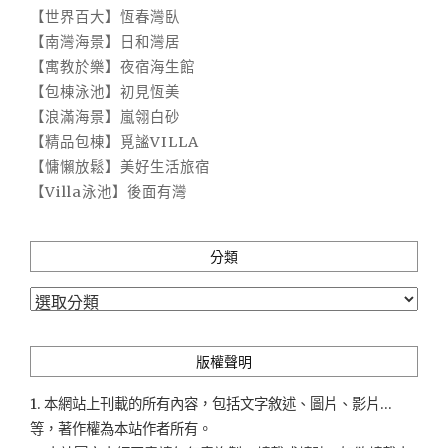
【世界百大】恆春灣臥
【南灣海景】日和灣居
【寓教於樂】夜宿海生館
【包棟泳池】初見恆美
【浪滿海景】嵐翎白砂
【精品包棟】覓謐VILLA
【慵懶放鬆】美好生活旅宿
【Villa泳池】後面有灣
分類
分
類
版權聲明
1. 本網站上刊載的所有內容，包括文字敘述、圖片、影片...
等，著作權為本站作者所有。