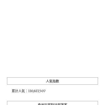
高
級
韓
式
炭
火
燒
肉，
推
薦
畫
龍
點
睛
的
精
人氣指數
緻
小
累計人氣：
110,817,507
菜
吃
到
食尚玩家駐站部落客