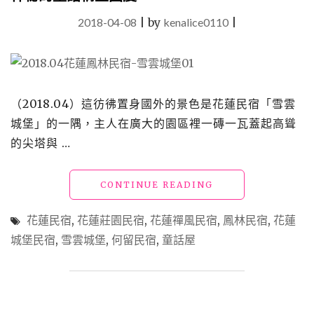
2018-04-08
|
by
kenalice0110
|
（2018.04）這彷彿置身國外的景色是花蓮民宿「雪雲
城堡」的一隅，主人在廣大的園區裡一磚一瓦蓋起高聳
的尖塔與 …
"【花
CONTINUE READING
蓮
鳳
花蓮民宿
,
花蓮莊園民宿
,
花蓮禪風民宿
,
鳳林民宿
,
花蓮
林
城堡民宿
,
雪雲城堡
,
何留民宿
,
童話屋
民
宿】
「雪
雲
城