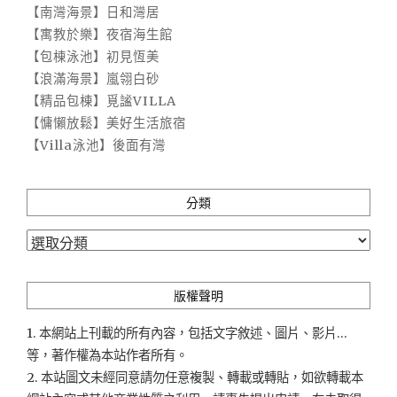
【南灣海景】日和灣居
【寓教於樂】夜宿海生館
【包棟泳池】初見恆美
【浪滿海景】嵐翎白砂
【精品包棟】覓謐VILLA
【慵懶放鬆】美好生活旅宿
【Villa泳池】後面有灣
分類
分
類
版權聲明
1. 本網站上刊載的所有內容，包括文字敘述、圖片、影片...
等，著作權為本站作者所有。
2. 本站圖文未經同意請勿任意複製、轉載或轉貼，如欲轉載本