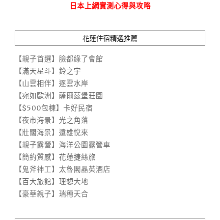
日本上網實測心得與攻略
花蓮住宿精選推薦
【親子首選】臉都綠了會館
【滿天星斗】鈴之宇
【山雲相伴】逐雲水岸
【宛如歐洲】薩爾茲堡莊園
【$500包棟】卡好民宿
【夜市海景】光之角落
【壯闊海景】遠雄悅來
【親子露營】海洋公園露營車
【簡約質感】花蓮捷絲旅
【鬼斧神工】太魯閣晶英酒店
【百大旅館】理想大地
【豪華親子】瑞穗天合