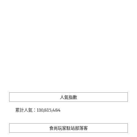
堡」
在
鄉
野
間
尋
訪
神
秘
的
童
話
精
靈
國
人氣指數
度"
累計人氣：
110,815,484
食尚玩家駐站部落客