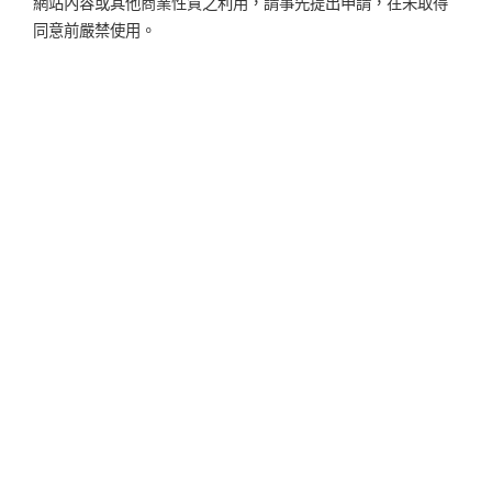
網站內容或其他商業性質之利用，請事先提出申請，在未取得
同意前嚴禁使用。