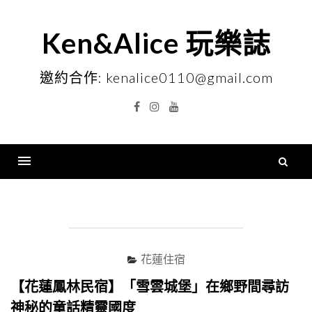
Skip
to
Ken&Alice 玩樂誌
content
邀約合作: kenalice0110@gmail.com
Facebook
Instagram
YouTube
搜
尋
Menu
關
鍵
字
花蓮住宿
【花蓮鳳林民宿】「雪雲城堡」在鄉野間尋訪
神秘的童話精靈國度