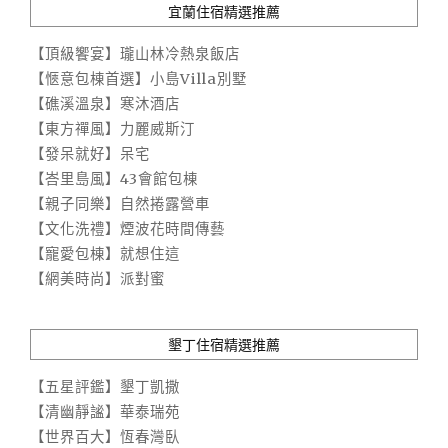
宜蘭住宿精選推薦
【頂級饗宴】瓏山林冷熱泉飯店
【愜意包棟首選】小島Villa別墅
【礁溪溫泉】寒沐酒店
【東方禪風】力麗威斯汀
【發呆就好】呆宅
【峇里島風】43會館包棟
【親子同樂】自然捲露營車
【文化洗禮】煙波花時間傳藝
【寵愛包棟】就想住這
【網美時尚】派對蜜
墾丁住宿精選推薦
【五星評鑑】墾丁凱撒
【清幽靜謐】華泰瑞苑
【世界百大】恆春灣臥