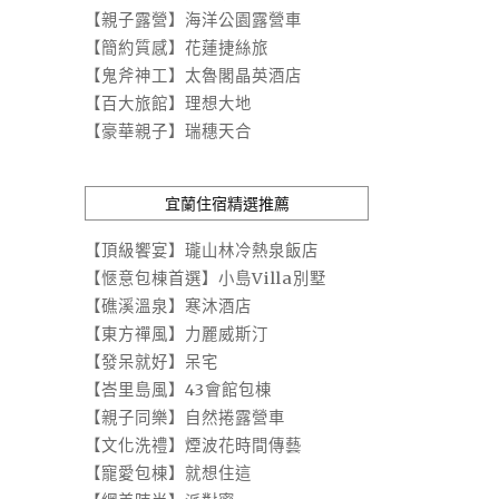
【親子露營】海洋公園露營車
【簡約質感】花蓮捷絲旅
【鬼斧神工】太魯閣晶英酒店
【百大旅館】理想大地
【豪華親子】瑞穗天合
宜蘭住宿精選推薦
【頂級饗宴】瓏山林冷熱泉飯店
【愜意包棟首選】小島Villa別墅
【礁溪溫泉】寒沐酒店
【東方禪風】力麗威斯汀
【發呆就好】呆宅
【峇里島風】43會館包棟
【親子同樂】自然捲露營車
【文化洗禮】煙波花時間傳藝
【寵愛包棟】就想住這