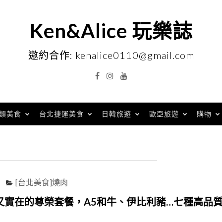
Ken&Alice 玩樂誌
邀約合作: kenalice0110@gmail.com
Facebook
Instagram
YouTube
類美食
台北捷運美食
日韓旅遊
歐亞旅遊
購物
[台北美食]燒肉
又實在的尊榮套餐，A5和牛、伊比利豬…七種高品