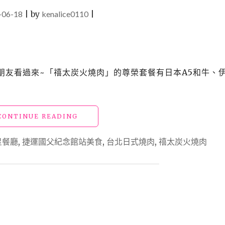
-06-18
|
by
kenalice0110
|
的朋友看過來~「禧太炭火燒肉」的尊榮套餐有日本A5和牛、
"台
CONTINUE READING
北
東
星餐廳
,
捷運國父紀念館站美食
,
台北日式燒肉
,
禧太炭火燒肉
區
美
食
「禧
太
炭
火
燒