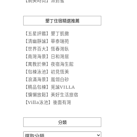
【網美時尚】派對蜜
墾丁住宿精選推薦
【五星評鑑】墾丁凱撒
【清幽靜謐】華泰瑞苑
【世界百大】恆春灣臥
【南灣海景】日和灣居
【寓教於樂】夜宿海生館
【包棟泳池】初見恆美
【浪滿海景】嵐翎白砂
【精品包棟】覓謐VILLA
【慵懶放鬆】美好生活旅宿
【Villa泳池】後面有灣
分類
分