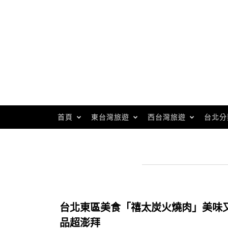
Skip
to
content
首頁
東台灣旅遊
西台灣旅遊
台北分
台北東區美食「禧太炭火燒肉」美味
品超澎拜