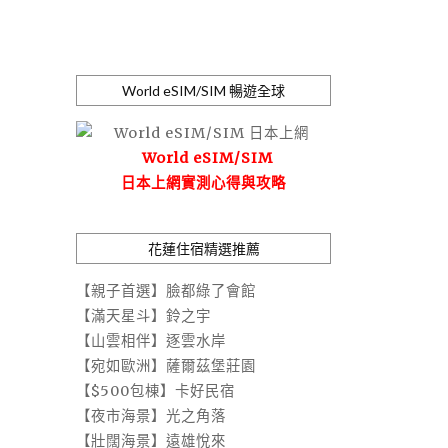
World eSIM/SIM 暢遊全球
World eSIM/SIM
日本上網實測心得與攻略
花蓮住宿精選推薦
【親子首選】臉都綠了會館
【滿天星斗】鈴之宇
【山雲相伴】逐雲水岸
【宛如歐洲】薩爾茲堡莊園
【$500包棟】卡好民宿
【夜市海景】光之角落
【壯闊海景】遠雄悅來