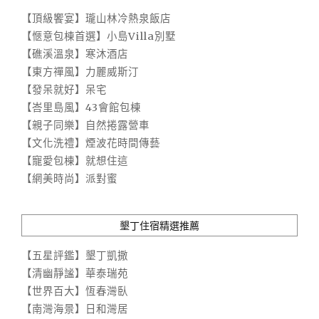
【頂級饗宴】瓏山林冷熱泉飯店
【愜意包棟首選】小島Villa別墅
【礁溪溫泉】寒沐酒店
【東方禪風】力麗威斯汀
【發呆就好】呆宅
【峇里島風】43會館包棟
【親子同樂】自然捲露營車
【文化洗禮】煙波花時間傳藝
【寵愛包棟】就想住這
【網美時尚】派對蜜
墾丁住宿精選推薦
【五星評鑑】墾丁凱撒
【清幽靜謐】華泰瑞苑
【世界百大】恆春灣臥
【南灣海景】日和灣居