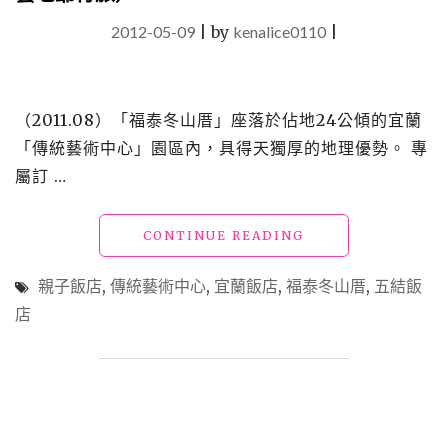
2012-05-09
|
by
kenalice0110
|
（2011.08）「福泰冬山厝」座落於佔地24公傾的宜蘭
「傳統藝術中心」園區內，具得天獨厚的地理優勢。 專
屬訂 …
"【宿】
CONTINUE READING
宜
蘭
親子飯店
,
傳統藝術中心
,
宜蘭飯店
,
福泰冬山厝
,
五結飯
五
店
結
飯
店
4_
福
泰
冬