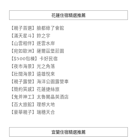
花蓮住宿精選推薦
【親子首選】臉都綠了會館
【滿天星斗】鈴之宇
【山雲相伴】逐雲水岸
【宛如歐洲】薩爾茲堡莊園
【$500包棟】卡好民宿
【夜市海景】光之角落
【壯闊海景】遠雄悅來
【親子露營】海洋公園露營車
【簡約質感】花蓮捷絲旅
【鬼斧神工】太魯閣晶英酒店
【百大旅館】理想大地
【豪華親子】瑞穗天合
宜蘭住宿精選推薦