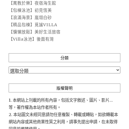
【寓教於樂】夜宿海生館
【包棟泳池】初見恆美
【浪滿海景】嵐翎白砂
【精品包棟】覓謐VILLA
【慵懶放鬆】美好生活旅宿
【Villa泳池】後面有灣
分類
分
類
版權聲明
1. 本網站上刊載的所有內容，包括文字敘述、圖片、影片...
等，著作權為本站作者所有。
2. 本站圖文未經同意請勿任意複製、轉載或轉貼，如欲轉載本
網站內容或其他商業性質之利用，請事先提出申請，在未取得