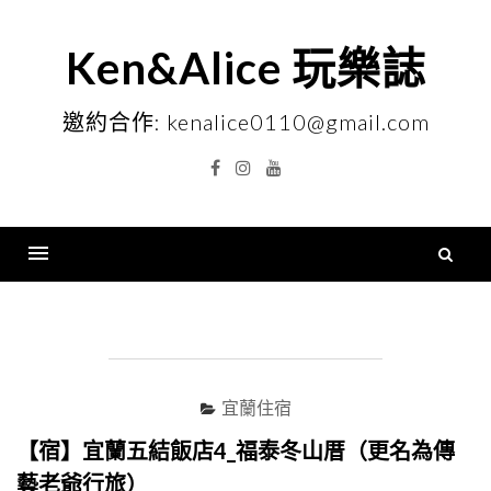
Skip
to
Ken&Alice 玩樂誌
content
邀約合作: kenalice0110@gmail.com
Facebook
Instagram
YouTube
搜
尋
Menu
關
鍵
字
宜蘭住宿
【宿】宜蘭五結飯店4_福泰冬山厝（更名為傳
藝老爺行旅）