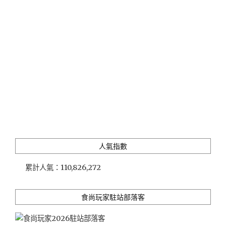
山
厝
（更
名
為
傳
藝
老
爺
行
旅）"
人氣指數
累計人氣：
110,826,272
食尚玩家駐站部落客