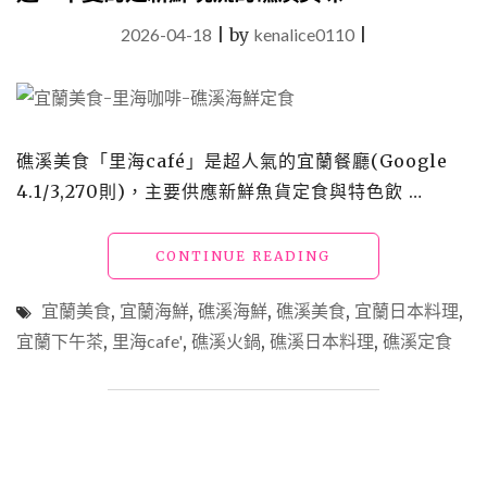
2026-04-18
|
by
kenalice0110
|
礁溪美食「里海café」是超人氣的宜蘭餐廳(Google
4.1/3,270則)，主要供應新鮮魚貨定食與特色飲 …
"宜
CONTINUE READING
蘭
美
宜蘭美食
,
宜蘭海鮮
,
礁溪海鮮
,
礁溪美食
,
宜蘭日本料理
,
食
宜蘭下午茶
,
里海cafe'
,
礁溪火鍋
,
礁溪日本料理
,
礁溪定食
「里
海
咖
啡」
搬
家
後