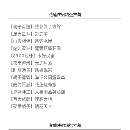
花蓮住宿精選推薦
【親子首選】臉都綠了會館
【滿天星斗】鈴之宇
【山雲相伴】逐雲水岸
【宛如歐洲】薩爾茲堡莊園
【$500包棟】卡好民宿
【夜市海景】光之角落
【壯闊海景】遠雄悅來
【親子露營】海洋公園露營車
【簡約質感】花蓮捷絲旅
【鬼斧神工】太魯閣晶英酒店
【百大旅館】理想大地
【豪華親子】瑞穗天合
宜蘭住宿精選推薦