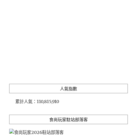
變
得
更
寬
敞
舒
適，
不
變
的
是
新
鮮
人氣指數
現
流
累計人氣：
110,815,910
的
礁
溪
食尚玩家駐站部落客
美
味"