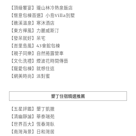
【頂級饗宴】瓏山林冷熱泉飯店
【愜意包棟首選】小島Villa別墅
【礁溪溫泉】寒沐酒店
【東方禪風】力麗威斯汀
【發呆就好】呆宅
【峇里島風】43會館包棟
【親子同樂】自然捲露營車
【文化洗禮】煙波花時間傳藝
【寵愛包棟】就想住這
【網美時尚】派對蜜
墾丁住宿精選推薦
【五星評鑑】墾丁凱撒
【清幽靜謐】華泰瑞苑
【世界百大】恆春灣臥
【南灣海景】日和灣居