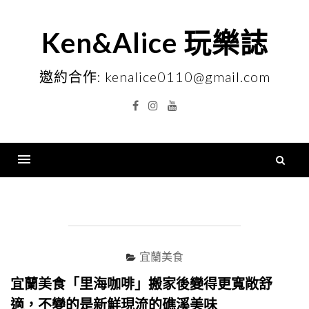
Skip
to
Ken&Alice 玩樂誌
content
邀約合作: kenalice0110@gmail.com
Facebook
Instagram
YouTube
搜
尋
Menu
關
鍵
字
宜蘭美食
宜蘭美食「里海咖啡」搬家後變得更寬敞舒
適，不變的是新鮮現流的礁溪美味