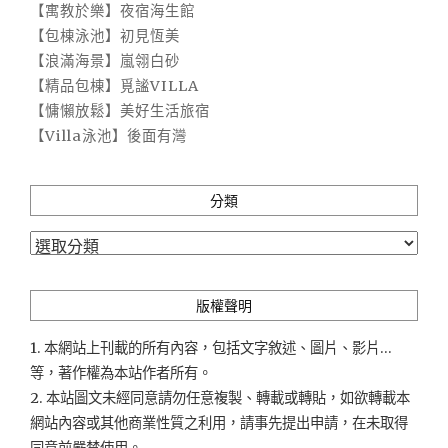
【寓教於樂】夜宿海生館
【包棟泳池】初見恆美
【浪滿海景】嵐翎白砂
【精品包棟】覓謐VILLA
【慵懶放鬆】美好生活旅宿
【Villa泳池】後面有灣
分類
分
類
版權聲明
1. 本網站上刊載的所有內容，包括文字敘述、圖片、影片...
等，著作權為本站作者所有。
2. 本站圖文未經同意請勿任意複製、轉載或轉貼，如欲轉載本
網站內容或其他商業性質之利用，請事先提出申請，在未取得