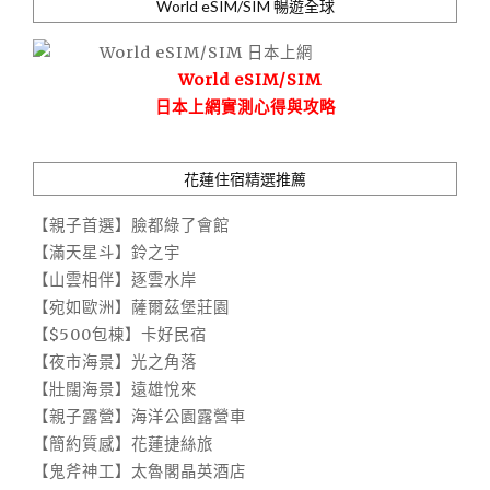
World eSIM/SIM 暢遊全球
World eSIM/SIM
日本上網實測心得與攻略
花蓮住宿精選推薦
【親子首選】臉都綠了會館
【滿天星斗】鈴之宇
【山雲相伴】逐雲水岸
【宛如歐洲】薩爾茲堡莊園
【$500包棟】卡好民宿
【夜市海景】光之角落
【壯闊海景】遠雄悅來
【親子露營】海洋公園露營車
【簡約質感】花蓮捷絲旅
【鬼斧神工】太魯閣晶英酒店