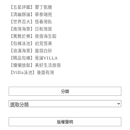
【五星評鑑】墾丁凱撒
【清幽靜謐】華泰瑞苑
【世界百大】恆春灣臥
【南灣海景】日和灣居
【寓教於樂】夜宿海生館
【包棟泳池】初見恆美
【浪滿海景】嵐翎白砂
【精品包棟】覓謐VILLA
【慵懶放鬆】美好生活旅宿
【Villa泳池】後面有灣
分類
分
類
版權聲明