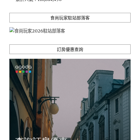
淋，
內
科
食尚玩家駐站部落客
上
班
族
多
人
訂房優惠查詢
聚
餐
新
選
擇
(美
味
小
菜
吃
到
飽)"