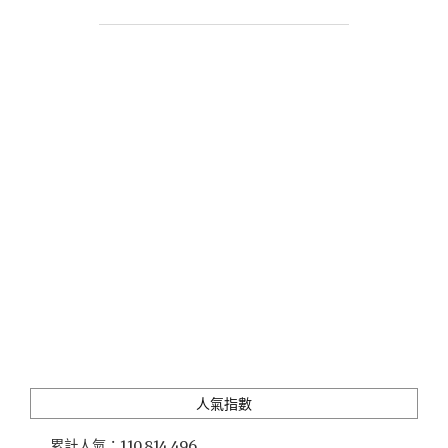
請
客」
道
地
韓
式
家
庭
料
理
X
網
美
級
彩
色
棉
花
糖
人氣指數
冰
淇
累計人氣：
110,814,496