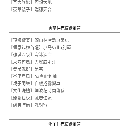
【百大旅館】理想大地
【豪華親子】瑞穗天合
宜蘭住宿精選推薦
【頂級饗宴】瓏山林冷熱泉飯店
【愜意包棟首選】小島Villa別墅
【礁溪溫泉】寒沐酒店
【東方禪風】力麗威斯汀
【發呆就好】呆宅
【峇里島風】43會館包棟
【親子同樂】自然捲露營車
【文化洗禮】煙波花時間傳藝
【寵愛包棟】就想住這
【網美時尚】派對蜜
墾丁住宿精選推薦