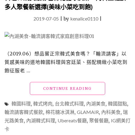
多人聚餐新選擇(美味小菜吃到飽)
2019-07-05
|
by
kenalice0110
|
（2019.06）想品嘗正宗韓式美食嗎？「輪流請客」以
質感美味的道地韓國料理與宮廷菜、搭配精緻小菜吃到
飽征服老 …
"【台
CONTINUE READING
北
內
韓國料理
,
韓式烤肉
,
台北韓式料理
,
內湖美食
,
韓國甜點
,
湖
輪流請客韓式餐飲
,
棉花糖冰淇淋
,
GLAMAIR
,
內科美食
,
瑞
美
光路美食
,
內湖韓式料理
,
Ubereats餐廳
,
聚餐餐廳
食】
,
IG網美打
「輪
卡
流