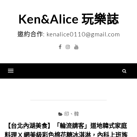
Skip
to
Ken&Alice 玩樂誌
content
邀約合作: kenalice0110@gmail.com
Facebook
Instagram
YouTube
搜
尋
Menu
關
鍵
字
印、韓
【台北內湖美食】「輪流請客」道地韓式家庭
料理 X 網美級彩色棉花糖冰淇淋，內科上班族