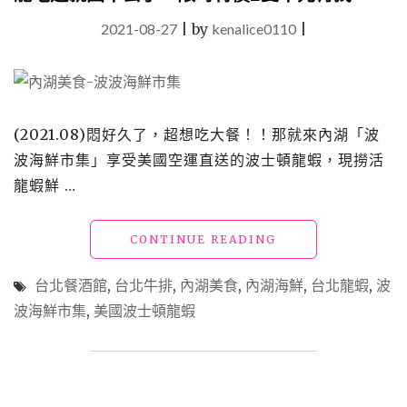
2021-08-27
|
by
kenalice0110
|
(2021.08)悶好久了，超想吃大餐！！那就來內湖「波
波海鮮市集」享受美國空運直送的波士頓龍蝦，現撈活
龍蝦鮮 …
"內
CONTINUE READING
湖
美
台北餐酒館
,
台北牛排
,
內湖美食
,
內湖海鮮
,
台北龍蝦
,
波
食
波海鮮市集
,
美國波士頓龍蝦
「波
波
海
鮮
市