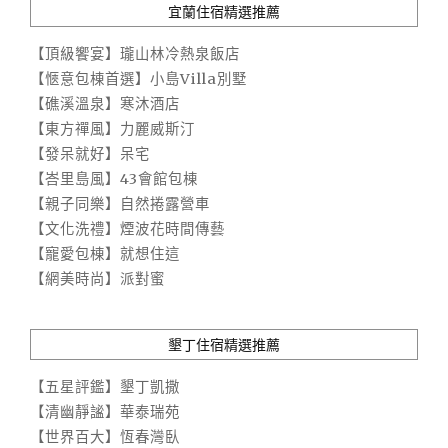
宜蘭住宿精選推薦
【頂級饗宴】瓏山林冷熱泉飯店
【愜意包棟首選】小島Villa別墅
【礁溪溫泉】寒沐酒店
【東方禪風】力麗威斯汀
【發呆就好】呆宅
【峇里島風】43會館包棟
【親子同樂】自然捲露營車
【文化洗禮】煙波花時間傳藝
【寵愛包棟】就想住這
【網美時尚】派對蜜
墾丁住宿精選推薦
【五星評鑑】墾丁凱撒
【清幽靜謐】華泰瑞苑
【世界百大】恆春灣臥