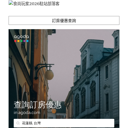
隻
千
元
訂房優惠查詢
有
找"