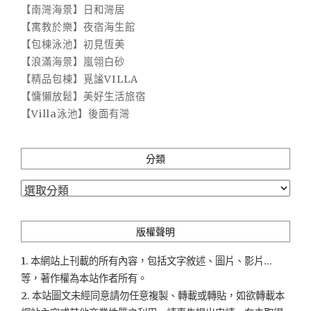
【南灣海景】日和灣居
【寓教於樂】夜宿海生館
【包棟泳池】初見恆美
【浪滿海景】嵐翎白砂
【精品包棟】覓謐VILLA
【慵懶放鬆】美好生活旅宿
【Villa泳池】後面有灣
分類
分
類
版權聲明
1. 本網站上刊載的所有內容，包括文字敘述、圖片、影片...
等，著作權為本站作者所有。
2. 本站圖文未經同意請勿任意複製、轉載或轉貼，如欲轉載本