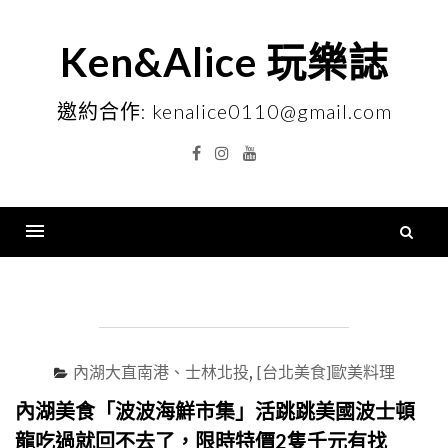
Skip
to
Ken&Alice 玩樂誌
content
邀約合作: kenalice0110@gmail.com
Facebook
Instagram
YouTube
搜
尋
Menu
關
鍵
字
內湖大直南港、士林北投
,
[台北美食]歐美料理
內湖美食「波波海鮮市集」活跳跳美國波士頓
龍吃過就回不去了，限時特價2隻千元有找