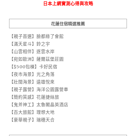
日本上網實測心得與攻略
花蓮住宿精選推薦
【親子首選】臉都綠了會館
【滿天星斗】鈴之宇
【山雲相伴】逐雲水岸
【宛如歐洲】薩爾茲堡莊園
【$500包棟】卡好民宿
【夜市海景】光之角落
【壯闊海景】遠雄悅來
【親子露營】海洋公園露營車
【簡約質感】花蓮捷絲旅
【鬼斧神工】太魯閣晶英酒店
【百大旅館】理想大地
【豪華親子】瑞穗天合