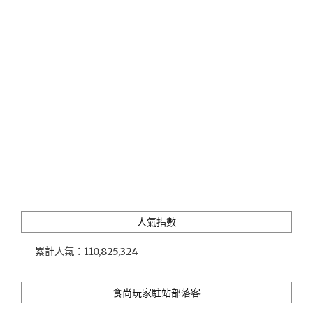
集」
活
跳
跳
美
國
波
士
頓
龍
吃
過
就
回
不
人氣指數
去
了，
累計人氣：
110,825,324
限
時
特
食尚玩家駐站部落客
價
2