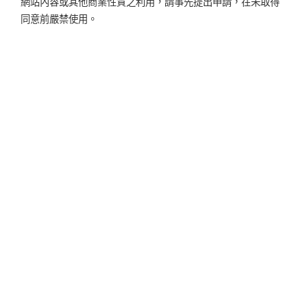
網站內容或其他商業性質之利用，請事先提出申請，在未取得
同意前嚴禁使用。