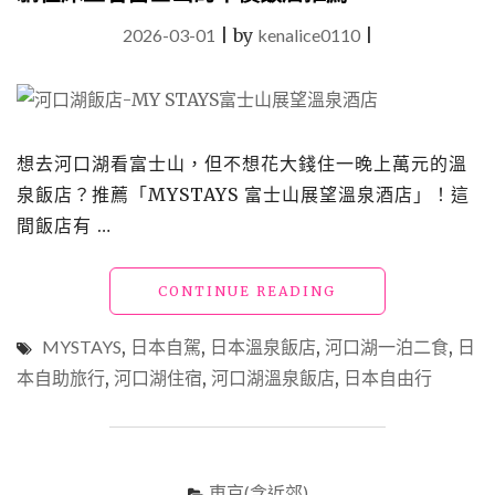
2026-03-01
|
by
kenalice0110
|
想去河口湖看富士山，但不想花大錢住一晚上萬元的溫
泉飯店？推薦「MYSTAYS 富士山展望溫泉酒店」！這
間飯店有 …
"河
CONTINUE READING
口
湖
MYSTAYS
,
日本自駕
,
日本溫泉飯店
,
河口湖一泊二食
,
日
住
本自助旅行
,
河口湖住宿
,
河口湖溫泉飯店
,
日本自由行
宿
「MYSTAYS
富
士
山
東京(含近郊)