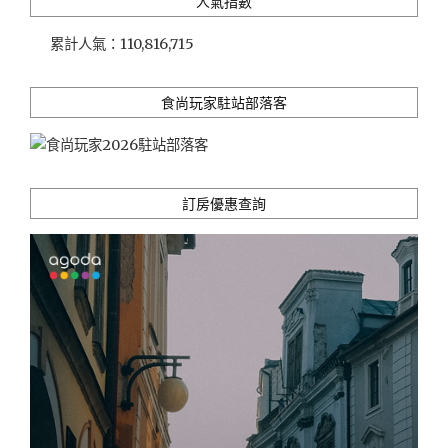
人氣指數
山
景
累計人氣：
110,816,715
＋
龍
蝦
食尚玩家駐站部落客
懷
石
料
理
訂房優惠查詢
的
高
性
價
比
豪
華
溫
泉
假
期"