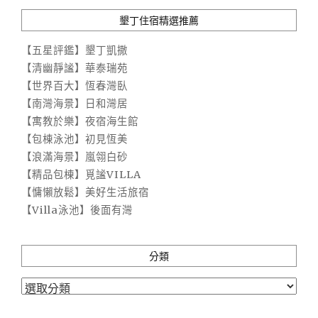
墾丁住宿精選推薦
【五星評鑑】墾丁凱撒
【清幽靜謐】華泰瑞苑
【世界百大】恆春灣臥
【南灣海景】日和灣居
【寓教於樂】夜宿海生館
【包棟泳池】初見恆美
【浪滿海景】嵐翎白砂
【精品包棟】覓謐VILLA
【慵懶放鬆】美好生活旅宿
【Villa泳池】後面有灣
分類
分
類