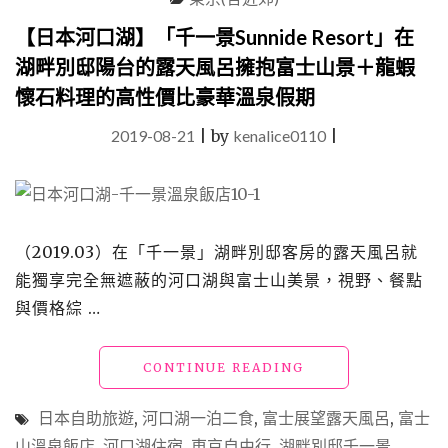
展
望
【日本河口湖】「千一景Sunnide Resort」在
溫
湖畔別邸陽台的露天風呂擁抱富士山景＋龍蝦
泉
酒
懷石料理的高性價比豪華溫泉假期
店」
躺
2019-08-21
|
by
kenalice0110
|
在
床
上
看
富
（2019.03）在「千一景」湖畔別邸客房的露天風呂就
士
山
能獨享完全無遮蔽的河口湖與富士山美景，視野、餐點
的
與價格綜 …
平
價
飯
"【日
CONTINUE READING
店
本
推
河
日本自助旅遊
,
河口湖一泊二食
,
富士展望露天風呂
,
富士
薦"
口
山溫泉飯店
,
河口湖住宿
,
東京自由行
,
湖畔別邸千一景
,