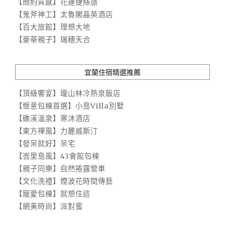
【簡約質感】花蓮捷絲旅
【鬼斧神工】太魯閣晶英酒店
【百大旅館】理想大地
【豪華親子】瑞穗天合
宜蘭住宿精選推薦
【頂級饗宴】瓏山林冷熱泉飯店
【愜意包棟首選】小島Villa別墅
【礁溪溫泉】寒沐酒店
【東方禪風】力麗威斯汀
【發呆就好】呆宅
【峇里島風】43會館包棟
【親子同樂】自然捲露營車
【文化洗禮】煙波花時間傳藝
【寵愛包棟】就想住這
【網美時尚】派對蜜