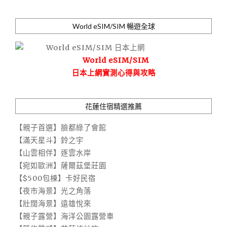
World eSIM/SIM 暢遊全球
World eSIM/SIM
日本上網實測心得與攻略
花蓮住宿精選推薦
【親子首選】臉都綠了會館
【滿天星斗】鈴之宇
【山雲相伴】逐雲水岸
【宛如歐洲】薩爾茲堡莊園
【$500包棟】卡好民宿
【夜市海景】光之角落
【壯闊海景】遠雄悅來
【親子露營】海洋公園露營車