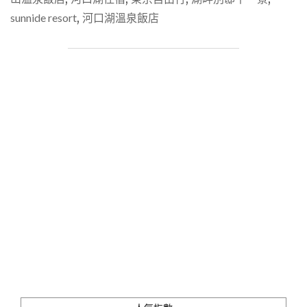
湖】
sunnide resort
,
河口湖溫泉飯店
「千
一
景
SUNNIDE
RESORT」
在
湖
畔
別
邸
陽
台
的
露
天
風
呂
擁
抱
富
士