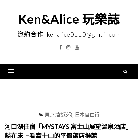
Skip
to
Ken&Alice 玩樂誌
content
邀約合作: kenalice0110@gmail.com
Facebook
Instagram
YouTube
搜
尋
Menu
關
鍵
字
東京(含近郊)
,
日本自由行
河口湖住宿「MYSTAYS 富士山展望溫泉酒店」
躺在床上看富士山的平價飯店推薦