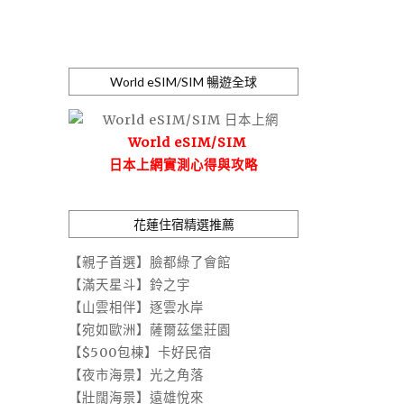
World eSIM/SIM 暢遊全球
World eSIM/SIM
日本上網實測心得與攻略
花蓮住宿精選推薦
【親子首選】臉都綠了會館
【滿天星斗】鈴之宇
【山雲相伴】逐雲水岸
【宛如歐洲】薩爾茲堡莊園
【$500包棟】卡好民宿
【夜市海景】光之角落
【壯闊海景】遠雄悅來