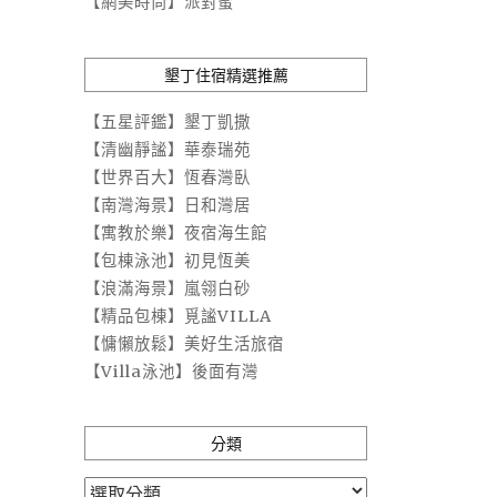
【網美時尚】派對蜜
墾丁住宿精選推薦
【五星評鑑】墾丁凱撒
【清幽靜謐】華泰瑞苑
【世界百大】恆春灣臥
【南灣海景】日和灣居
【寓教於樂】夜宿海生館
【包棟泳池】初見恆美
【浪滿海景】嵐翎白砂
【精品包棟】覓謐VILLA
【慵懶放鬆】美好生活旅宿
【Villa泳池】後面有灣
分類
分