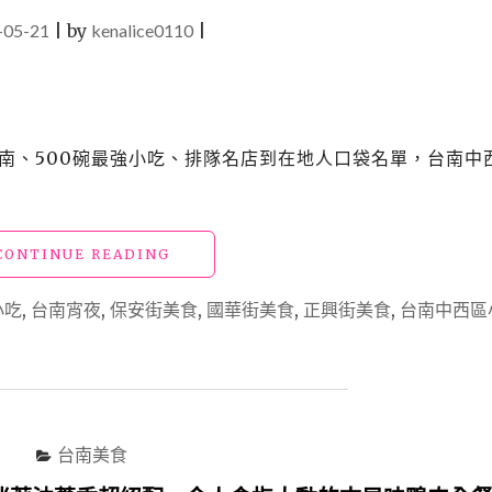
-05-21
|
by
kenalice0110
|
南、500碗最強小吃、排隊名店到在地人口袋名單，台南中
"【台
CONTINUE READING
南
中
小吃
,
台南宵夜
,
保安街美食
,
國華街美食
,
正興街美食
,
台南中西區
西
區
美
食
推
薦】
台南美食
60
家