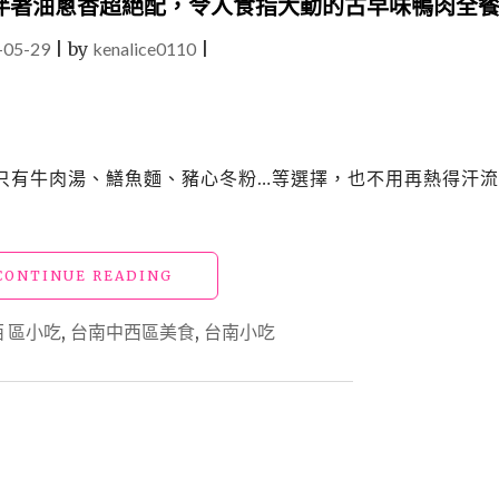
伴著油蔥香超絕配，令人食指大動的古早味鴨肉全
台
南
-05-29
|
by
kenalice0110
|
小
吃
懶
人
包，
不再只有牛肉湯、鱔魚麵、豬心冬粉…等選擇，也不用再熱得汗
米
其
林
必
比
"【台
CONTINUE READING
登、
南
500
美
 區小吃
,
台南中西區美食
,
台南小吃
碗
食】
名
「子
單、
龍
在
點
地
鴨」
人
濃
私
郁