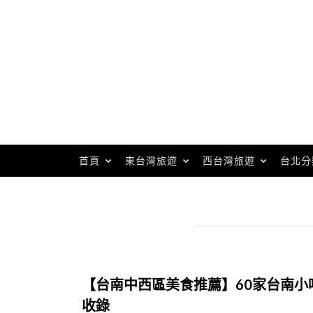
Skip
to
content
首頁
東台灣旅遊
西台灣旅遊
台北分
【台南中西區美食推薦】60家台南小
收錄