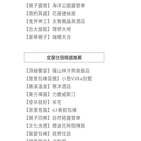
【親子露營】海洋公園露營車
【簡約質感】花蓮捷絲旅
【鬼斧神工】太魯閣晶英酒店
【百大旅館】理想大地
【豪華親子】瑞穗天合
宜蘭住宿精選推薦
【頂級饗宴】瓏山林冷熱泉飯店
【愜意包棟首選】小島Villa別墅
【礁溪溫泉】寒沐酒店
【東方禪風】力麗威斯汀
【發呆就好】呆宅
【峇里島風】43會館包棟
【親子同樂】自然捲露營車
【文化洗禮】煙波花時間傳藝
【寵愛包棟】就想住這