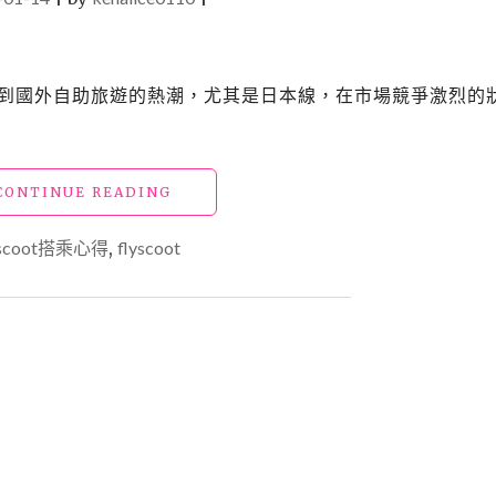
灣民眾到國外自助旅遊的熱潮，尤其是日本線，在市場競爭激烈的
"【日
CONTINUE READING
本】
酷
scoot搭乘心得
,
flyscoot
航
搭
乘
心
得
_
飛
機
更
大
更