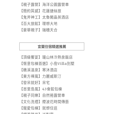
【親子露營】海洋公園露營車
【簡約質感】花蓮捷絲旅
【鬼斧神工】太魯閣晶英酒店
【百大旅館】理想大地
【豪華親子】瑞穗天合
宜蘭住宿精選推薦
【頂級饗宴】瓏山林冷熱泉飯店
【愜意包棟首選】小島Villa別墅
【礁溪溫泉】寒沐酒店
【東方禪風】力麗威斯汀
【發呆就好】呆宅
【峇里島風】43會館包棟
【親子同樂】自然捲露營車
【文化洗禮】煙波花時間傳藝
【寵愛包棟】就想住這