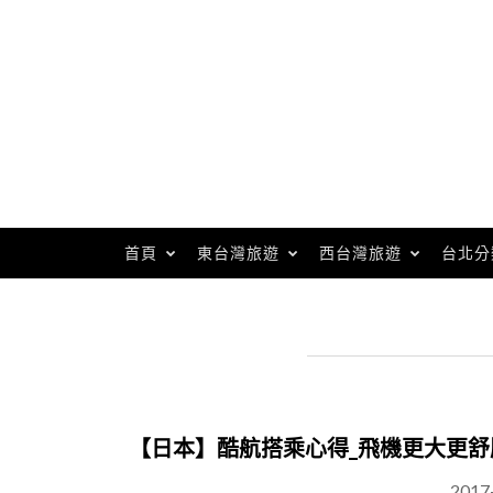
Skip
to
content
首頁
東台灣旅遊
西台灣旅遊
台北分
【日本】酷航搭乘心得_飛機更大更
2017