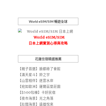
World eSIM/SIM 暢遊全球
World eSIM/SIM
日本上網實測心得與攻略
花蓮住宿精選推薦
【親子首選】臉都綠了會館
【滿天星斗】鈴之宇
【山雲相伴】逐雲水岸
【宛如歐洲】薩爾茲堡莊園
【$500包棟】卡好民宿
【夜市海景】光之角落
【壯闊海景】遠雄悅來