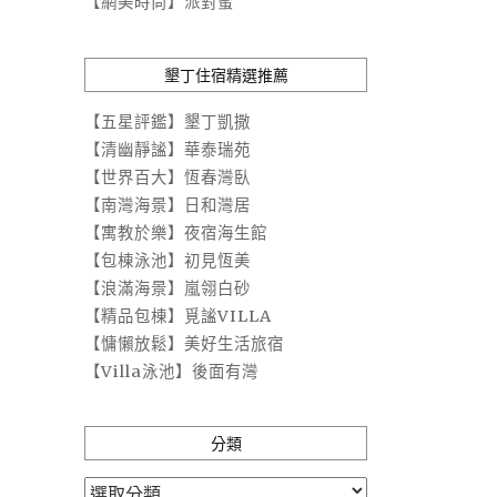
【網美時尚】派對蜜
墾丁住宿精選推薦
【五星評鑑】墾丁凱撒
【清幽靜謐】華泰瑞苑
【世界百大】恆春灣臥
【南灣海景】日和灣居
【寓教於樂】夜宿海生館
【包棟泳池】初見恆美
【浪滿海景】嵐翎白砂
【精品包棟】覓謐VILLA
【慵懶放鬆】美好生活旅宿
【Villa泳池】後面有灣
分類
分