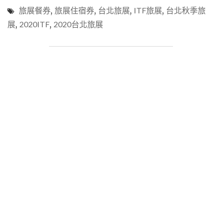
餐
宿
旅展餐券
,
旅展住宿券
,
台北旅展
,
ITF旅展
,
台北秋季旅
券
券
展
,
2020ITF
,
2020台北旅展
推
&
薦】
實
2020
住
ITF
分
台
享
北
懶
國
人
際
包！"
旅
展
熱
門
餐
券
攻
略
~
五
星