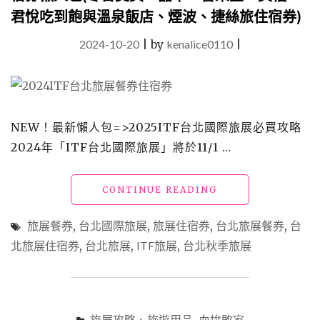
君悅吃到飽與溫泉飯店、煙波、捷絲旅住宿券)
2024-10-20
|
by
kenalice0110
|
NEW！最新懶人包=>2025ITF台北國際旅展必買攻略
2024年「ITF台北國際旅展」將於11/1 …
"台
CONTINUE READING
北
國
旅展餐券
,
台北國際旅展
,
旅展住宿券
,
台北旅展餐券
,
台
際
北旅展住宿券
,
台北旅展
,
ITF旅展
,
台北秋季旅展
旅
展
必
買
推
旅展攻略、旅遊用品
血拚敗家