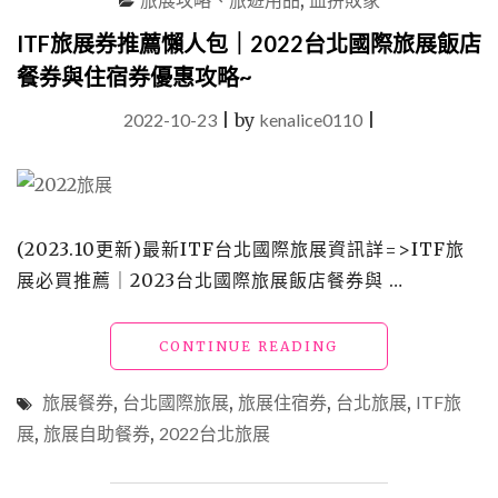
,
薦
｜
ITF旅展券推薦懶人包｜2022台北國際旅展飯店
2024ITF
餐券與住宿券優惠攻略~
旅
展
2022-10-23
|
by
kenalice0110
|
餐
券
與
住
宿
券
(2023.10更新)最新ITF台北國際旅展資訊詳=>ITF旅
懶
展必買推薦｜2023台北國際旅展飯店餐券與 …
人
包
(寒
"ITF
CONTINUE READING
舍
旅
艾
展
旅展餐券
,
台北國際旅展
,
旅展住宿券
,
台北旅展
,
ITF旅
美、
券
晶
展
,
旅展自助餐券
,
2022台北旅展
推
華、
薦
喜
懶
來