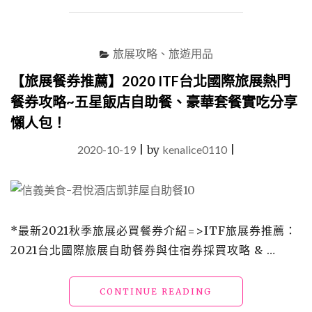
薦】
2020
ITF
旅展攻略、旅遊用品
台
北
【旅展餐券推薦】2020 ITF台北國際旅展熱門
國
餐券攻略~五星飯店自助餐、豪華套餐實吃分享
際
旅
懶人包！
展
人
2020-10-19
|
by
kenalice0110
|
氣
飯
店
攻
略
*最新2021秋季旅展必買餐券介紹=>ITF旅展券推薦：
~
必
2021台北國際旅展自助餐券與住宿券採買攻略 & …
買
優
"【旅
CONTINUE READING
惠
展
住