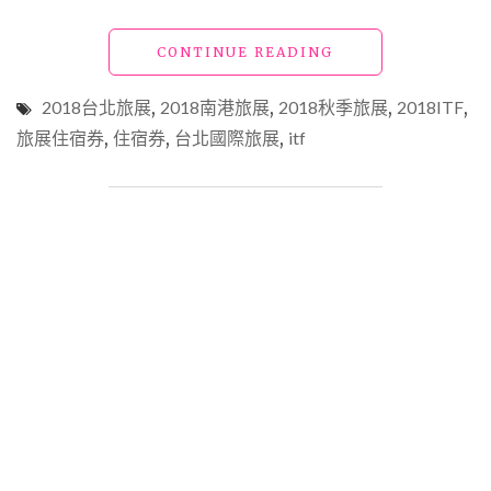
宿
券
"【旅
CONTINUE READING
推
展
薦
住
懶
2018台北旅展
,
2018南港旅展
,
2018秋季旅展
,
2018ITF
,
宿
人
旅展住宿券
,
住宿券
,
台北國際旅展
,
itf
券
包！"
推
薦】
2018
台
北
國
際
旅
展
(ITF)
血
拚
攻
略，
必