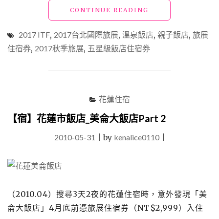
"【買】
CONTINUE READING
勸
敗
2017 ITF
,
2017台北國際旅展
,
溫泉飯店
,
親子飯店
,
旅展
_2017
住宿券
,
2017秋季旅展
,
五星級飯店住宿券
ITF
採
買
攻
略
花蓮住宿
~
全
【宿】花蓮市飯店_美侖大飯店Part 2
年
就
2010-05-31
|
by
kenalice0110
|
等
這
一
檔！
台
（2010.04）搜尋3天2夜的花蓮住宿時，意外發現「美
北
國
侖大飯店」4月底前憑旅展住宿券（NT$2,999）入住
際