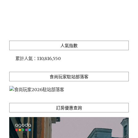
景
與
高
質
感
住
宿
人氣指數
環
境
累計人氣：
110,816,550
相
得
益
食尚玩家駐站部落客
彰"
訂房優惠查詢