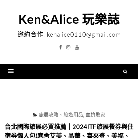
Skip
to
Ken&Alice 玩樂誌
content
邀約合作: kenalice0110@gmail.com
Facebook
Instagram
YouTube
搜
尋
Menu
關
鍵
字
旅展攻略、旅遊用品
,
血拚敗家
台北國際旅展必買推薦｜2024ITF旅展餐券與住
宿券懶人包(寒舍艾美、晶華、喜來登、美福、