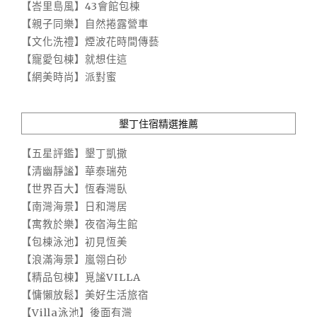
【峇里島風】43會館包棟
【親子同樂】自然捲露營車
【文化洗禮】煙波花時間傳藝
【寵愛包棟】就想住這
【網美時尚】派對蜜
墾丁住宿精選推薦
【五星評鑑】墾丁凱撒
【清幽靜謐】華泰瑞苑
【世界百大】恆春灣臥
【南灣海景】日和灣居
【寓教於樂】夜宿海生館
【包棟泳池】初見恆美
【浪滿海景】嵐翎白砂
【精品包棟】覓謐VILLA
【慵懶放鬆】美好生活旅宿
【Villa泳池】後面有灣