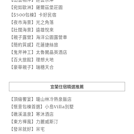
【宛如歐洲】薩爾茲堡莊園
【$500包棟】卡好民宿
【夜市海景】光之角落
【壯闊海景】遠雄悅來
【親子露營】海洋公園露營車
【簡約質感】花蓮捷絲旅
【鬼斧神工】太魯閣晶英酒店
【百大旅館】理想大地
【豪華親子】瑞穗天合
宜蘭住宿精選推薦
【頂級饗宴】瓏山林冷熱泉飯店
【愜意包棟首選】小島Villa別墅
【礁溪溫泉】寒沐酒店
【東方禪風】力麗威斯汀
【發呆就好】呆宅