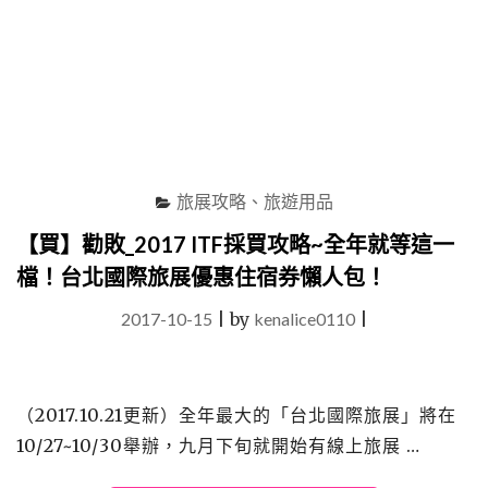
買
住
宿
券
懶
人
包
分
旅展攻略、旅遊用品
享
~
【買】勸敗_2017 ITF採買攻略~全年就等這一
想
檔！台北國際旅展優惠住宿券懶人包！
搶
便
2017-10-15
|
by
kenalice0110
|
宜
就
等
這
一
（2017.10.21更新）全年最大的「台北國際旅展」將在
檔
10/27~10/30舉辦，九月下旬就開始有線上旅展 …
啦!!"