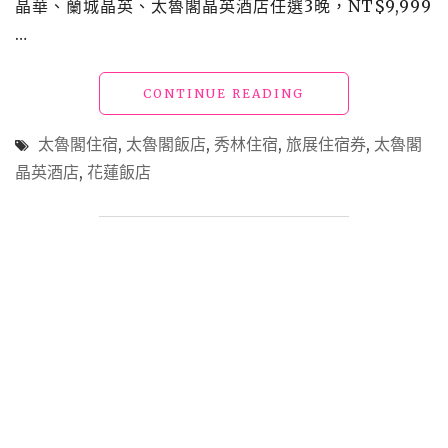
晶華、蘭城晶英、太魯閣晶英酒店任選3晚，NT$9,999
…
"【花
CONTINUE READING
蓮
飯
太魯閣住宿
,
太魯閣飯店
,
秀林住宿
,
旅展住宿券
,
太魯閣
店】
晶英酒店
,
花蓮飯店
「太
魯
閣
晶
英
酒
店」
渾
然
天
成
的
美