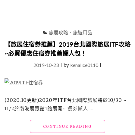
飯
店
自
助
餐、
旅展攻略、旅遊用品
豪
華
【旅展住宿券推薦】2019台北國際旅展ITF攻略
套
~必買優惠住宿券推薦懶人包！
餐
實
2019-10-23
|
by
kenalice0110
|
吃
分
享
懶
人
包！"
(2020.10更新)2020年ITF台北國際旅展將於10/30 ~
11/2於南港展覽館1館展開~ 餐券懶人 …
"【旅
CONTINUE READING
展