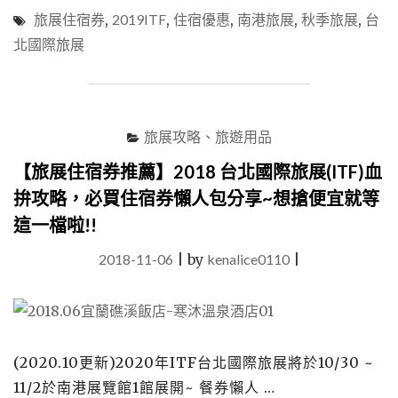
住
旅展住宿券
,
2019ITF
,
住宿優惠
,
南港旅展
,
秋季旅展
,
台
宿
北國際旅展
券
推
薦】
2019
台
旅展攻略、旅遊用品
北
國
【旅展住宿券推薦】2018 台北國際旅展(ITF)血
際
拚攻略，必買住宿券懶人包分享~想搶便宜就等
旅
展
這一檔啦!!
ITF
攻
2018-11-06
|
by
kenalice0110
|
略
~
必
買
優
(2020.10更新)2020年ITF台北國際旅展將於10/30 ~
惠
住
11/2於南港展覽館1館展開~ 餐券懶人 …