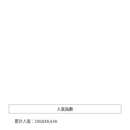
禮
｜
水
果
製
名
產、
吉
備
團
子、
進
貢
皇
室
名
物…
20
人氣指數
款
特
累計人氣：
110,818,438
色