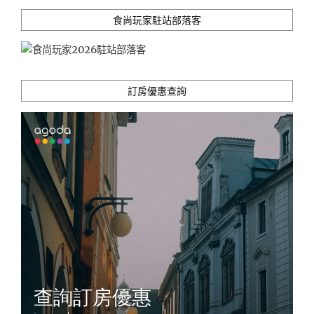
手
信
食尚玩家駐站部落客
盡
在
岡
山
訂房優惠查詢
車
站
與
桃
太
郎
機
場"