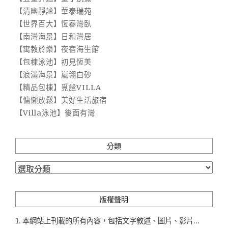
【清幽靜謐】華泰瑞苑
【世界百大】恆春灣臥
【南灣海景】日和灣居
【寓教於樂】夜宿海生館
【包棟泳池】初見恆美
【浪滿海景】嵐翎白砂
【精品包棟】覓謐VILLA
【慵懶放鬆】美好生活旅宿
【Villa泳池】後面有灣
分類
分
類
版權聲明
1. 本網站上刊載的所有內容，包括文字敘述、圖片、影片...