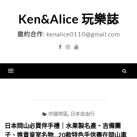
Skip
to
Ken&Alice 玩樂誌
content
邀約合作: kenalice0110@gmail.com
Facebook
Instagram
YouTube
搜
尋
Menu
關
鍵
字
中國地區
,
日本自由行
日本岡山必買伴手禮｜水果製名產、吉備團
子、進貢皇室名物…20款特色手信盡在岡山車