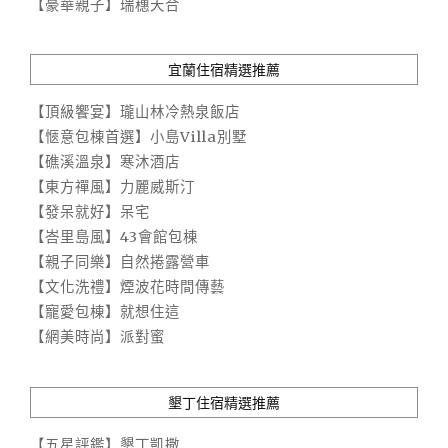
【豪華親子】瑞穗天合
宜蘭住宿精選推薦
【頂級饗宴】瓏山林冷熱泉飯店
【愜意包棟首選】小島Villa別墅
【礁溪溫泉】寒沐酒店
【東方禪風】力麗威斯汀
【發呆就好】呆宅
【峇里島風】43會館包棟
【親子同樂】自然捲露營車
【文化洗禮】煙波花時間傳藝
【寵愛包棟】就想住這
【網美時尚】派對蜜
墾丁住宿精選推薦
【五星評鑑】墾丁凱撒