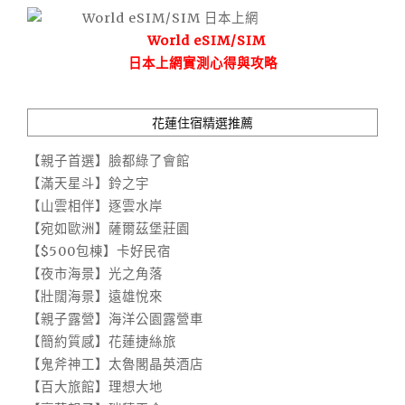
World eSIM/SIM
日本上網實測心得與攻略
花蓮住宿精選推薦
【親子首選】臉都綠了會館
【滿天星斗】鈴之宇
【山雲相伴】逐雲水岸
【宛如歐洲】薩爾茲堡莊園
【$500包棟】卡好民宿
【夜市海景】光之角落
【壯闊海景】遠雄悅來
【親子露營】海洋公園露營車
【簡約質感】花蓮捷絲旅
【鬼斧神工】太魯閣晶英酒店
【百大旅館】理想大地