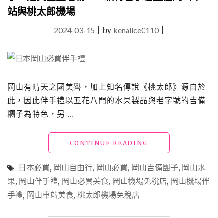
站與桃太郎機場
2024-03-15
|
by
kenalice0110
|
岡山有晴天之國美譽，加上知名傳說《桃太郎》源自於
此，因此伴手禮以五花八門的水果製品與老字號的吉備
糰子為特色，另 …
"日
CONTINUE READING
本
岡
日本必買
,
岡山自由行
,
岡山必買
,
岡山吉備團子
,
岡山水
山
果
,
岡山伴手禮
,
岡山必買美食
,
岡山機場免稅店
,
岡山機場伴
必
手禮
,
岡山車站美食
,
桃太郎機場免稅店
買
伴
手