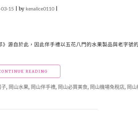
-03-15
|
by
kenalice0110
|
郎》源自於此，因此伴手禮以五花八門的水果製品與老字號
"日
CONTINUE READING
本
岡
團子
,
岡山水果
,
岡山伴手禮
,
岡山必買美食
,
岡山機場免稅店
,
岡山
山
必
買
伴
手
禮
｜
水