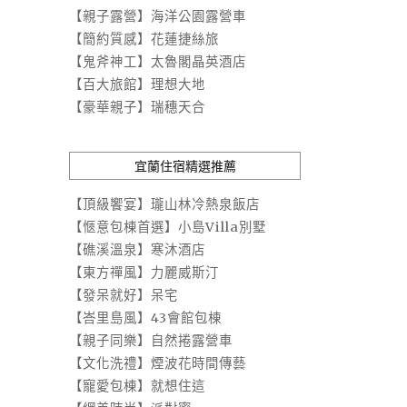
【親子露營】海洋公園露營車
【簡約質感】花蓮捷絲旅
【鬼斧神工】太魯閣晶英酒店
【百大旅館】理想大地
【豪華親子】瑞穗天合
宜蘭住宿精選推薦
【頂級饗宴】瓏山林冷熱泉飯店
【愜意包棟首選】小島Villa別墅
【礁溪溫泉】寒沐酒店
【東方禪風】力麗威斯汀
【發呆就好】呆宅
【峇里島風】43會館包棟
【親子同樂】自然捲露營車
【文化洗禮】煙波花時間傳藝
【寵愛包棟】就想住這