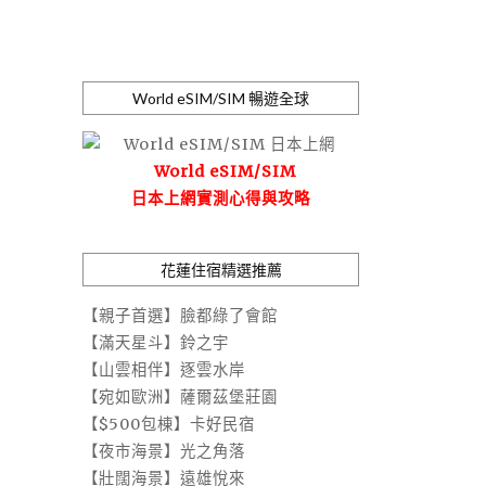
World eSIM/SIM 暢遊全球
World eSIM/SIM
日本上網實測心得與攻略
花蓮住宿精選推薦
【親子首選】臉都綠了會館
【滿天星斗】鈴之宇
【山雲相伴】逐雲水岸
【宛如歐洲】薩爾茲堡莊園
【$500包棟】卡好民宿
【夜市海景】光之角落
【壯闊海景】遠雄悅來