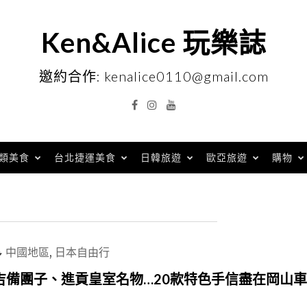
Ken&Alice 玩樂誌
邀約合作: kenalice0110@gmail.com
Facebook
Instagram
YouTube
類美食
台北捷運美食
日韓旅遊
歐亞旅遊
購物
中國地區
,
日本自由行
吉備團子、進貢皇室名物…20款特色手信盡在岡山