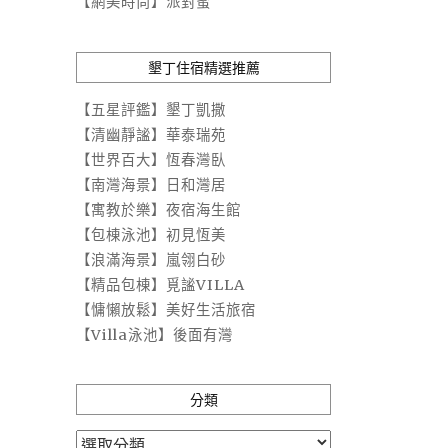
【網美時尚】派對蜜
墾丁住宿精選推薦
【五星評鑑】墾丁凱撒
【清幽靜謐】華泰瑞苑
【世界百大】恆春灣臥
【南灣海景】日和灣居
【寓教於樂】夜宿海生館
【包棟泳池】初見恆美
【浪滿海景】嵐翎白砂
【精品包棟】覓謐VILLA
【慵懶放鬆】美好生活旅宿
【Villa泳池】後面有灣
分類
分