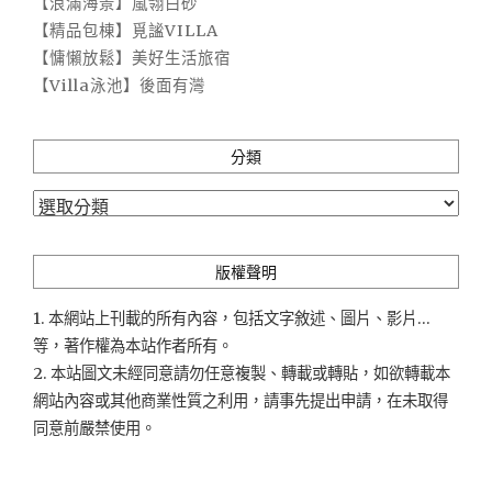
【浪滿海景】嵐翎白砂
【精品包棟】覓謐VILLA
【慵懶放鬆】美好生活旅宿
【Villa泳池】後面有灣
分類
分
類
版權聲明
1. 本網站上刊載的所有內容，包括文字敘述、圖片、影片...
等，著作權為本站作者所有。
2. 本站圖文未經同意請勿任意複製、轉載或轉貼，如欲轉載本
網站內容或其他商業性質之利用，請事先提出申請，在未取得
同意前嚴禁使用。