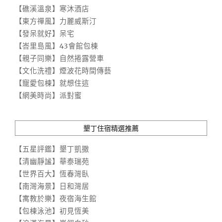
【礁溪溫泉】寒沐酒店
【東方禪風】力麗威斯汀
【發呆就好】呆宅
【峇里島風】43會館包棟
【親子同樂】自然捲露營車
【文化洗禮】煙波花時間傳藝
【寵愛包棟】就想住這
【網美時尚】派對蜜
墾丁住宿精選推薦
【五星評鑑】墾丁凱撒
【清幽靜謐】華泰瑞苑
【世界百大】恆春灣臥
【南灣海景】日和灣居
【寓教於樂】夜宿海生館
【包棟泳池】初見恆美