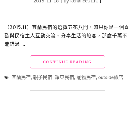
2015-11-18
|
by
kenalice0110
|
（2015.11）宜蘭民宿的選擇五花八門，如果你是一個喜
歡與民宿主人互動交流、分享生活的旅客，那麼千萬不
能錯過 …
"【宿】
CONTINUE READING
宜
蘭
宜蘭民宿
,
親子民宿
,
羅東民宿
,
寵物民宿
,
outside旅店
羅
東
民
宿
14_OUTSIDE
凹
賽
旅
店"