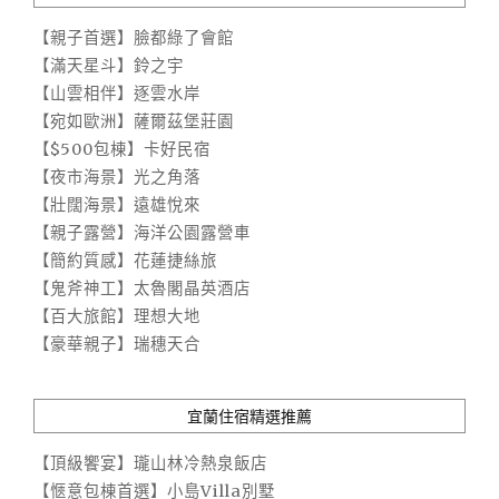
【親子首選】臉都綠了會館
【滿天星斗】鈴之宇
【山雲相伴】逐雲水岸
【宛如歐洲】薩爾茲堡莊園
【$500包棟】卡好民宿
【夜市海景】光之角落
【壯闊海景】遠雄悅來
【親子露營】海洋公園露營車
【簡約質感】花蓮捷絲旅
【鬼斧神工】太魯閣晶英酒店
【百大旅館】理想大地
【豪華親子】瑞穗天合
宜蘭住宿精選推薦
【頂級饗宴】瓏山林冷熱泉飯店
【愜意包棟首選】小島Villa別墅