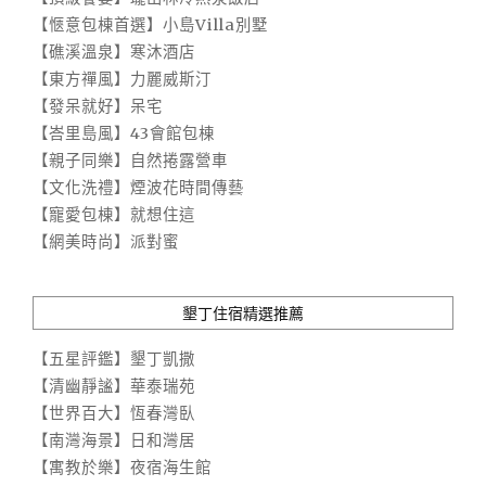
【愜意包棟首選】小島Villa別墅
【礁溪溫泉】寒沐酒店
【東方禪風】力麗威斯汀
【發呆就好】呆宅
【峇里島風】43會館包棟
【親子同樂】自然捲露營車
【文化洗禮】煙波花時間傳藝
【寵愛包棟】就想住這
【網美時尚】派對蜜
墾丁住宿精選推薦
【五星評鑑】墾丁凱撒
【清幽靜謐】華泰瑞苑
【世界百大】恆春灣臥
【南灣海景】日和灣居
【寓教於樂】夜宿海生館