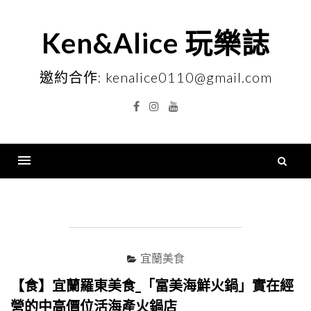
Skip
to
Ken&Alice 玩樂誌
content
邀約合作: kenalice0110@gmail.com
Facebook
Instagram
YouTube
搜
尋
Menu
關
鍵
字
宜蘭美食
【食】宜蘭羅東美食_「富美海鮮火鍋」實在經
營的中高價位活海產火鍋店