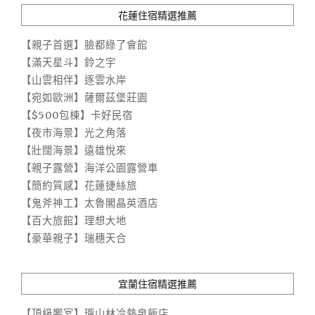
花蓮住宿精選推薦
【親子首選】臉都綠了會館
【滿天星斗】鈴之宇
【山雲相伴】逐雲水岸
【宛如歐洲】薩爾茲堡莊園
【$500包棟】卡好民宿
【夜市海景】光之角落
【壯闊海景】遠雄悅來
【親子露營】海洋公園露營車
【簡約質感】花蓮捷絲旅
【鬼斧神工】太魯閣晶英酒店
【百大旅館】理想大地
【豪華親子】瑞穗天合
宜蘭住宿精選推薦
【頂級饗宴】瓏山林冷熱泉飯店