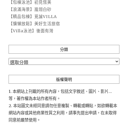
【包棟泳池】初見恆美
【浪滿海景】嵐翎白砂
【精品包棟】覓謐VILLA
【慵懶放鬆】美好生活旅宿
【Villa泳池】後面有灣
分類
分
類
版權聲明
1. 本網站上刊載的所有內容，包括文字敘述、圖片、影片...
等，著作權為本站作者所有。
2. 本站圖文未經同意請勿任意複製、轉載或轉貼，如欲轉載本
網站內容或其他商業性質之利用，請事先提出申請，在未取得
同意前嚴禁使用。