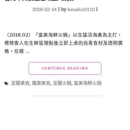
2018-02-14
|
by
kenalice0110
|
（2018.02）「富美海鮮火鍋」以生猛活海產為主打，
標榜客人在生鮮區現點後立即上桌的尚青食材及透明價
格，在競 …
"【食】
CONTINUE READING
宜
蘭
宜蘭美食
,
羅東美食
,
宜蘭火鍋
,
富美海鮮火鍋
羅
東
美
食
_「富
美
海
鮮