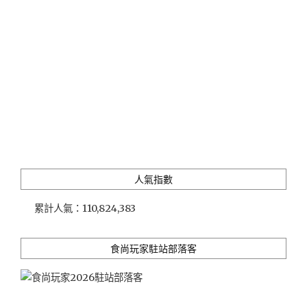
火
鍋」
實
在
經
營
的
中
高
價
位
活
人氣指數
海
產
累計人氣：
110,824,383
火
鍋
店"
食尚玩家駐站部落客