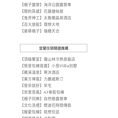
【親子露營】海洋公園露營車
【簡約質感】花蓮捷絲旅
【鬼斧神工】太魯閣晶英酒店
【百大旅館】理想大地
【豪華親子】瑞穗天合
宜蘭住宿精選推薦
【頂級饗宴】瓏山林冷熱泉飯店
【愜意包棟首選】小島Villa別墅
【礁溪溫泉】寒沐酒店
【東方禪風】力麗威斯汀
【發呆就好】呆宅
【峇里島風】43會館包棟
【親子同樂】自然捲露營車
【文化洗禮】煙波花時間傳藝
【寵愛包棟】就想住這