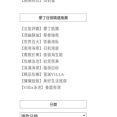
【網美時尚】派對蜜
墾丁住宿精選推薦
【五星評鑑】墾丁凱撒
【清幽靜謐】華泰瑞苑
【世界百大】恆春灣臥
【南灣海景】日和灣居
【寓教於樂】夜宿海生館
【包棟泳池】初見恆美
【浪滿海景】嵐翎白砂
【精品包棟】覓謐VILLA
【慵懶放鬆】美好生活旅宿
【Villa泳池】後面有灣
分類
分