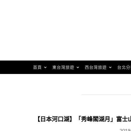
Skip
to
content
首頁
東台灣旅遊
西台灣旅遊
台北分
【日本河口湖】「秀峰閣湖月」富士
2019