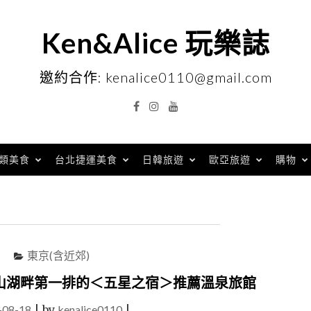
Ken&Alice 玩樂誌
邀約合作: kenalice0110@gmail.com
Facebook
Instagram
YouTube
類美食
台北捷運美食
日韓旅遊
歐亞旅遊
購物
東京(含近郊)
山湖畔第一排的＜五星之宿＞推薦溫泉旅館
-08-18
|
by
kenalice0110
|