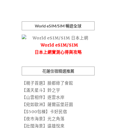
World eSIM/SIM 暢遊全球
World eSIM/SIM
日本上網實測心得與攻略
花蓮住宿精選推薦
【親子首選】臉都綠了會館
【滿天星斗】鈴之宇
【山雲相伴】逐雲水岸
【宛如歐洲】薩爾茲堡莊園
【$500包棟】卡好民宿
【夜市海景】光之角落
【壯闊海景】遠雄悅來