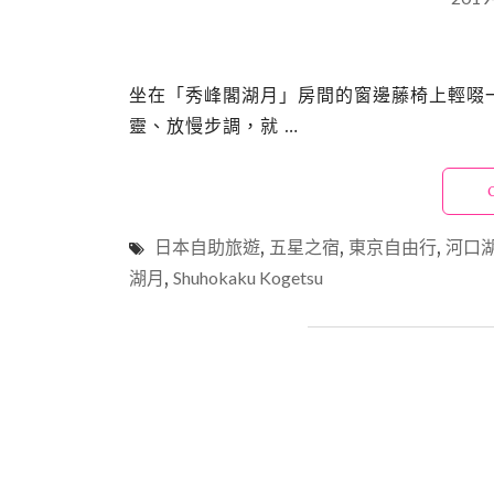
坐在「秀峰閣湖月」房間的窗邊藤椅上輕啜
靈、放慢步調，就 …
日本自助旅遊
,
五星之宿
,
東京自由行
,
河口
湖月
,
Shuhokaku Kogetsu