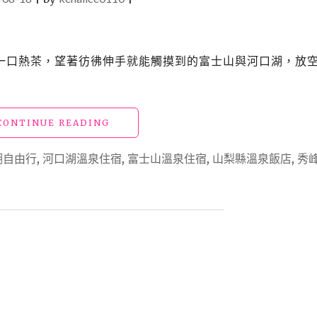
一口熱茶，望著彷彿伸手就能觸摸到的富士山與河口湖，放
"【日
CONTINUE READING
本
河
湖自由行
,
河口湖溫泉住宿
,
富士山溫泉住宿
,
山梨縣溫泉飯店
,
秀
口
湖】
「秀
峰
閣
湖
月」
富
士
山
湖