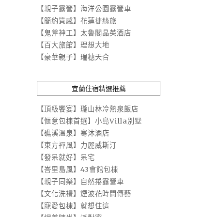
【親子露營】海洋公園露營車
【簡約質感】花蓮捷絲旅
【鬼斧神工】太魯閣晶英酒店
【百大旅館】理想大地
【豪華親子】瑞穗天合
宜蘭住宿精選推薦
【頂級饗宴】瓏山林冷熱泉飯店
【愜意包棟首選】小島Villa別墅
【礁溪溫泉】寒沐酒店
【東方禪風】力麗威斯汀
【發呆就好】呆宅
【峇里島風】43會館包棟
【親子同樂】自然捲露營車
【文化洗禮】煙波花時間傳藝
【寵愛包棟】就想住這