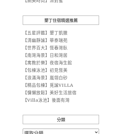
【網美時尚】派對蜜
墾丁住宿精選推薦
【五星評鑑】墾丁凱撒
【清幽靜謐】華泰瑞苑
【世界百大】恆春灣臥
【南灣海景】日和灣居
【寓教於樂】夜宿海生館
【包棟泳池】初見恆美
【浪滿海景】嵐翎白砂
【精品包棟】覓謐VILLA
【慵懶放鬆】美好生活旅宿
【Villa泳池】後面有灣
分類
分