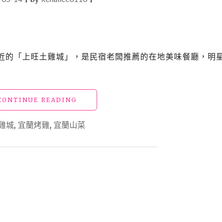
湖附近的「上旺土雞城」，是民宿老闆推薦的在地美味餐廳，明
"【食】
CONTINUE READING
宜
蘭
雞城
,
宜蘭烤雞
,
宜蘭山菜
冬
山
美
食
_
上
旺
土
雞