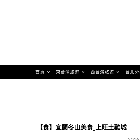
Skip
to
content
首頁
東台灣旅遊
西台灣旅遊
台北分
【食】宜蘭冬山美食_上旺土雞城
2016