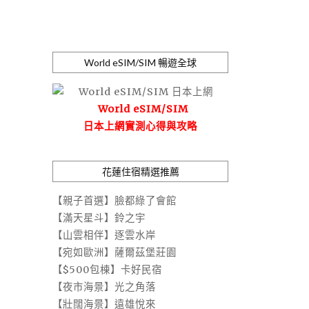
World eSIM/SIM 暢遊全球
World eSIM/SIM
日本上網實測心得與攻略
花蓮住宿精選推薦
【親子首選】臉都綠了會館
【滿天星斗】鈴之宇
【山雲相伴】逐雲水岸
【宛如歐洲】薩爾茲堡莊園
【$500包棟】卡好民宿
【夜市海景】光之角落
【壯闊海景】遠雄悅來