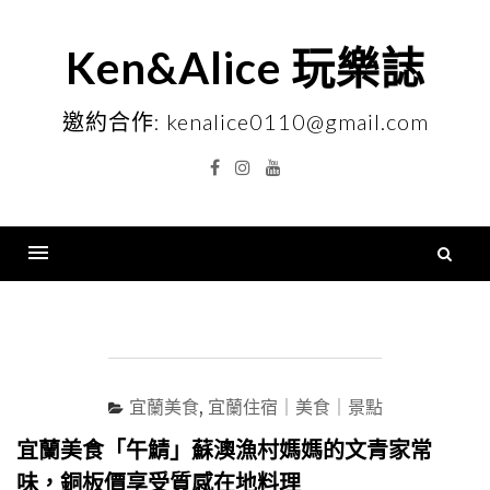
Skip
to
Ken&Alice 玩樂誌
content
邀約合作: kenalice0110@gmail.com
Facebook
Instagram
YouTube
搜
尋
Menu
關
鍵
字
宜蘭美食
,
宜蘭住宿｜美食｜景點
宜蘭美食「午鯖」蘇澳漁村媽媽的文青家常
味，銅板價享受質感在地料理