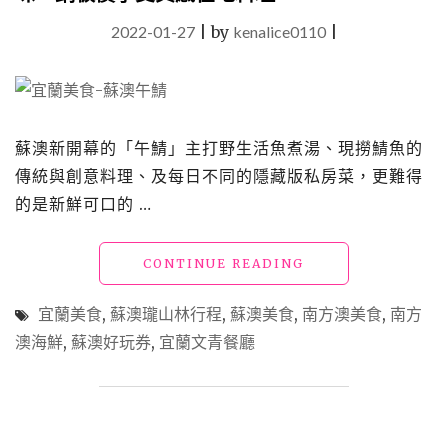
2022-01-27
|
by
kenalice0110
|
蘇澳新開幕的「午鯖」主打野生活魚煮湯、現撈鯖魚的
傳統與創意料理、及每日不同的隱藏版私房菜，更難得
的是新鮮可口的 …
"宜
CONTINUE READING
蘭
美
宜蘭美食
,
蘇澳瓏山林行程
,
蘇澳美食
,
南方澳美食
,
南方
食
澳海鮮
,
蘇澳好玩券
,
宜蘭文青餐廳
「午
鯖」
蘇
澳
漁