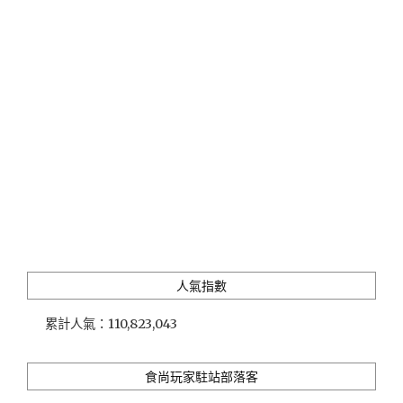
村
媽
媽
的
文
青
家
常
味，
銅
板
價
享
受
質
人氣指數
感
在
累計人氣：
110,823,043
地
料
理"
食尚玩家駐站部落客