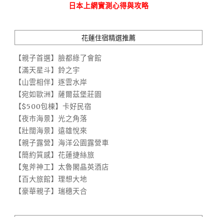
日本上網實測心得與攻略
花蓮住宿精選推薦
【親子首選】臉都綠了會館
【滿天星斗】鈴之宇
【山雲相伴】逐雲水岸
【宛如歐洲】薩爾茲堡莊園
【$500包棟】卡好民宿
【夜市海景】光之角落
【壯闊海景】遠雄悅來
【親子露營】海洋公園露營車
【簡約質感】花蓮捷絲旅
【鬼斧神工】太魯閣晶英酒店
【百大旅館】理想大地
【豪華親子】瑞穗天合