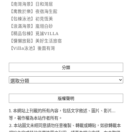
【南灣海景】日和灣居
【寓教於樂】夜宿海生館
【包棟泳池】初見恆美
【浪滿海景】嵐翎白砂
【精品包棟】覓謐VILLA
【慵懶放鬆】美好生活旅宿
【Villa泳池】後面有灣
分類
分
類
版權聲明
1. 本網站上刊載的所有內容，包括文字敘述、圖片、影片...
等，著作權為本站作者所有。
2. 本站圖文未經同意請勿任意複製、轉載或轉貼，如欲轉載本