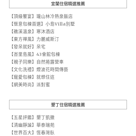
宜蘭住宿精選推薦
【頂級饗宴】瓏山林冷熱泉飯店
【愜意包棟首選】小島Villa別墅
【礁溪溫泉】寒沐酒店
【東方禪風】力麗威斯汀
【發呆就好】呆宅
【峇里島風】43會館包棟
【親子同樂】自然捲露營車
【文化洗禮】煙波花時間傳藝
【寵愛包棟】就想住這
【網美時尚】派對蜜
墾丁住宿精選推薦
【五星評鑑】墾丁凱撒
【清幽靜謐】華泰瑞苑
【世界百大】恆春灣臥