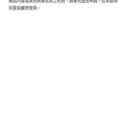
網站內容或其他商業性質之利用，請事先提出申請，在未取得
同意前嚴禁使用。