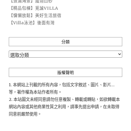
【浪滿海景】嵐翎白砂
【精品包棟】覓謐VILLA
【慵懶放鬆】美好生活旅宿
【Villa泳池】後面有灣
分類
分
類
版權聲明
1. 本網站上刊載的所有內容，包括文字敘述、圖片、影片...
等，著作權為本站作者所有。
2. 本站圖文未經同意請勿任意複製、轉載或轉貼，如欲轉載本
網站內容或其他商業性質之利用，請事先提出申請，在未取得
同意前嚴禁使用。