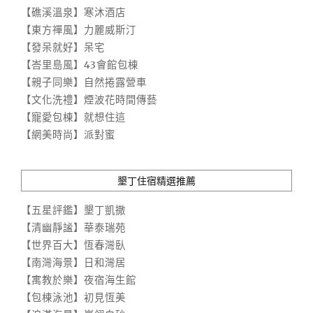
【礁溪溫泉】寒沐酒店
【東方禪風】力麗威斯汀
【發呆就好】呆宅
【峇里島風】43會館包棟
【親子同樂】自然捲露營車
【文化洗禮】煙波花時間傳藝
【寵愛包棟】就想住這
【網美時尚】派對蜜
墾丁住宿精選推薦
【五星評鑑】墾丁凱撒
【清幽靜謐】華泰瑞苑
【世界百大】恆春灣臥
【南灣海景】日和灣居
【寓教於樂】夜宿海生館
【包棟泳池】初見恆美