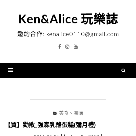
Skip
to
Ken&Alice 玩樂誌
content
邀約合作: kenalice0110@gmail.com
Facebook
Instagram
YouTube
搜
尋
Menu
關
鍵
字
美食、團購
【買】勸敗_強森乳酪蛋糕(彌月禮)