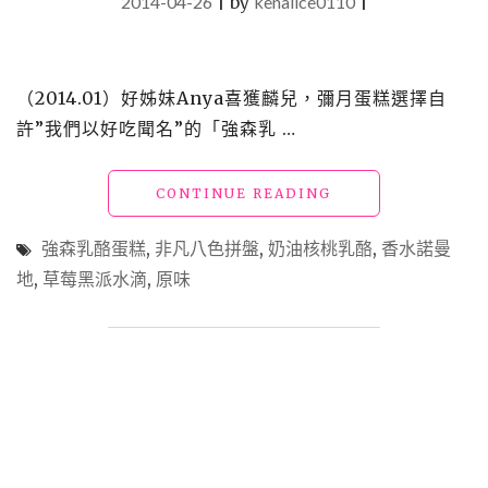
2014-04-26
|
by
kenalice0110
|
（2014.01）好姊妹Anya喜獲麟兒，彌月蛋糕選擇自
許”我們以好吃聞名”的「強森乳 …
"【買】
CONTINUE READING
勸
敗
強森乳酪蛋糕
,
非凡八色拼盤
,
奶油核桃乳酪
,
香水諾曼
_
地
,
草莓黑派水滴
,
原味
強
森
乳
酪
蛋
糕
(彌
月
禮)"