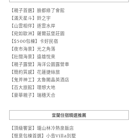
【親子首選】臉都綠了會館
【滿天星斗】鈴之宇
【山雲相伴】逐雲水岸
【宛如歐洲】薩爾茲堡莊園
【$500包棟】卡好民宿
【夜市海景】光之角落
【壯闊海景】遠雄悅來
【親子露營】海洋公園露營車
【簡約質感】花蓮捷絲旅
【鬼斧神工】太魯閣晶英酒店
【百大旅館】理想大地
【豪華親子】瑞穗天合
宜蘭住宿精選推薦
【頂級饗宴】瓏山林冷熱泉飯店
【愜意包棟首選】小島Villa別墅