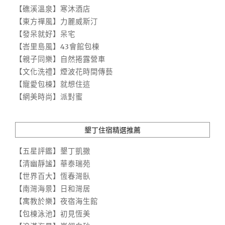
【礁溪溫泉】寒沐酒店
【東方禪風】力麗威斯汀
【發呆就好】呆宅
【峇里島風】43會館包棟
【親子同樂】自然捲露營車
【文化洗禮】煙波花時間傳藝
【寵愛包棟】就想住這
【網美時尚】派對蜜
墾丁住宿精選推薦
【五星評鑑】墾丁凱撒
【清幽靜謐】華泰瑞苑
【世界百大】恆春灣臥
【南灣海景】日和灣居
【寓教於樂】夜宿海生館
【包棟泳池】初見恆美