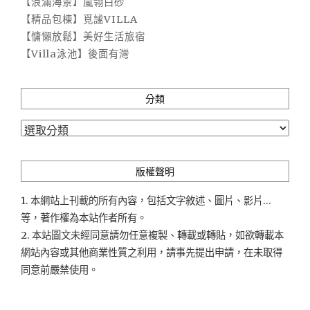
【浪滿海景】嵐翎白砂
【精品包棟】覓謐VILLA
【慵懶放鬆】美好生活旅宿
【Villa泳池】後面有灣
分類
分
類
版權聲明
1. 本網站上刊載的所有內容，包括文字敘述、圖片、影片...
等，著作權為本站作者所有。
2. 本站圖文未經同意請勿任意複製、轉載或轉貼，如欲轉載本
網站內容或其他商業性質之利用，請事先提出申請，在未取得
同意前嚴禁使用。