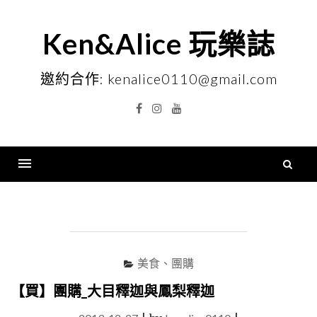
Skip
to
Ken&Alice 玩樂誌
content
邀約合作: kenalice0110@gmail.com
Facebook
Instagram
YouTube
搜
尋
Menu
關
鍵
字
美食、團購
【買】團購_大目釋迦與鳳梨釋迦