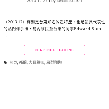
2013-12-27
|
by
kenalice0110
|
（2013.12）釋迦是台東知名的農特產，也是最具代表性
的熱門伴手禮，島內移民至台東的同事Edward &am
…
"【買】
CONTINUE READING
團
購
台東
,
都蘭
,
大目釋迦
,
鳳梨釋迦
_
大
目
釋
迦
與
鳳
梨
釋