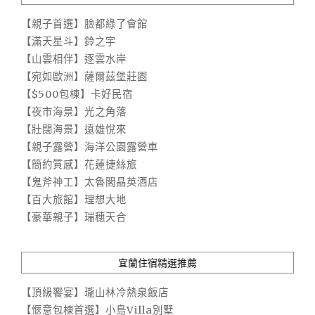
【親子首選】臉都綠了會館
【滿天星斗】鈴之宇
【山雲相伴】逐雲水岸
【宛如歐洲】薩爾茲堡莊園
【$500包棟】卡好民宿
【夜市海景】光之角落
【壯闊海景】遠雄悅來
【親子露營】海洋公園露營車
【簡約質感】花蓮捷絲旅
【鬼斧神工】太魯閣晶英酒店
【百大旅館】理想大地
【豪華親子】瑞穗天合
宜蘭住宿精選推薦
【頂級饗宴】瓏山林冷熱泉飯店
【愜意包棟首選】小島Villa別墅