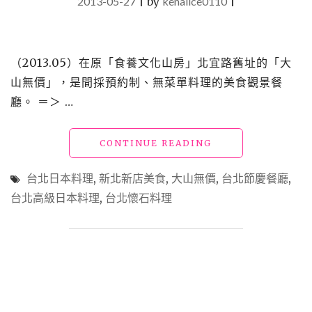
2013-05-27
|
by
kenalice0110
|
（2013.05）在原「食養文化山房」北宜路舊址的「大
山無價」，是間採預約制、無菜單料理的美食觀景餐
廳。 ＝＞ …
"【食】
CONTINUE READING
新
北
台北日本料理
,
新北新店美食
,
大山無價
,
台北節慶餐廳
,
新
台北高級日本料理
,
台北懷石料理
店
美
食
_
大
山
無
價