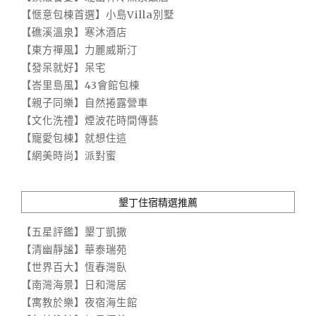
【愜意包棟首選】小島Villa別墅
【礁溪溫泉】寒沐酒店
【東方禪風】力麗威斯汀
【發呆就好】呆宅
【峇里島風】43會館包棟
【親子同樂】自然捲露營車
【文化洗禮】煙波花時間傳藝
【寵愛包棟】就想住這
【網美時尚】派對蜜
墾丁住宿精選推薦
【五星評鑑】墾丁凱撒
【清幽靜謐】華泰瑞苑
【世界百大】恆春灣臥
【南灣海景】日和灣居
【寓教於樂】夜宿海生館