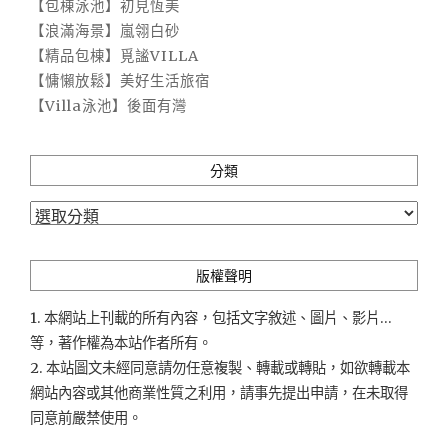
【包棟泳池】初見恆美
【浪滿海景】嵐翎白砂
【精品包棟】覓謐VILLA
【慵懶放鬆】美好生活旅宿
【Villa泳池】後面有灣
分類
分
類
版權聲明
1. 本網站上刊載的所有內容，包括文字敘述、圖片、影片...
等，著作權為本站作者所有。
2. 本站圖文未經同意請勿任意複製、轉載或轉貼，如欲轉載本
網站內容或其他商業性質之利用，請事先提出申請，在未取得
同意前嚴禁使用。