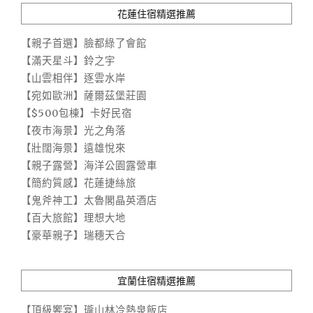
花蓮住宿精選推薦
【親子首選】臉都綠了會館
【滿天星斗】鈴之宇
【山雲相伴】逐雲水岸
【宛如歐洲】薩爾茲堡莊園
【$500包棟】卡好民宿
【夜市海景】光之角落
【壯闊海景】遠雄悅來
【親子露營】海洋公園露營車
【簡約質感】花蓮捷絲旅
【鬼斧神工】太魯閣晶英酒店
【百大旅館】理想大地
【豪華親子】瑞穗天合
宜蘭住宿精選推薦
【頂級饗宴】瓏山林冷熱泉飯店