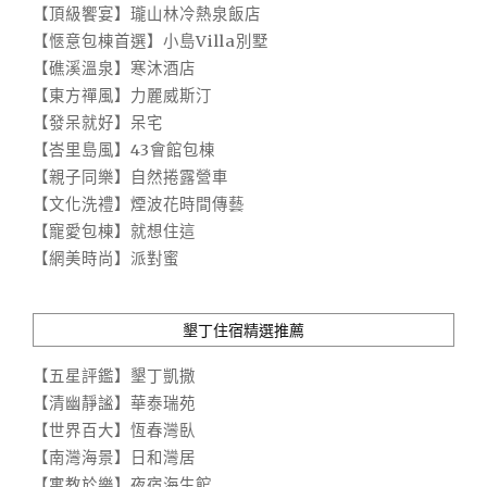
【頂級饗宴】瓏山林冷熱泉飯店
【愜意包棟首選】小島Villa別墅
【礁溪溫泉】寒沐酒店
【東方禪風】力麗威斯汀
【發呆就好】呆宅
【峇里島風】43會館包棟
【親子同樂】自然捲露營車
【文化洗禮】煙波花時間傳藝
【寵愛包棟】就想住這
【網美時尚】派對蜜
墾丁住宿精選推薦
【五星評鑑】墾丁凱撒
【清幽靜謐】華泰瑞苑
【世界百大】恆春灣臥
【南灣海景】日和灣居
【寓教於樂】夜宿海生館