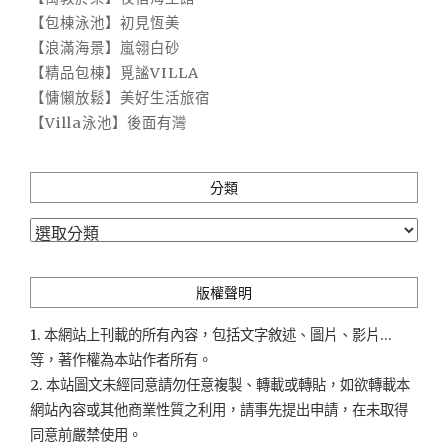
【包棟泳池】初見恆美
【浪滿海景】嵐翎白砂
【精品包棟】覓謐VILLA
【慵懶放鬆】美好生活旅宿
【Villa泳池】後面有灣
分類
分
類
版權聲明
1. 本網站上刊載的所有內容，包括文字敘述、圖片、影片...
等，著作權為本站作者所有。
2. 本站圖文未經同意請勿任意複製、轉載或轉貼，如欲轉載本
網站內容或其他商業性質之利用，請事先提出申請，在未取得
同意前嚴禁使用。