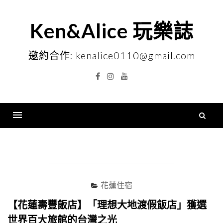
Skip
to
Ken&Alice 玩樂誌
content
邀約合作: kenalice0110@gmail.com
Facebook
Instagram
YouTube
搜
尋
Menu
關
鍵
字
花蓮住宿
【花蓮壽豐飯店】「理想大地渡假飯店」獲選
世界百大旅館的台灣之光