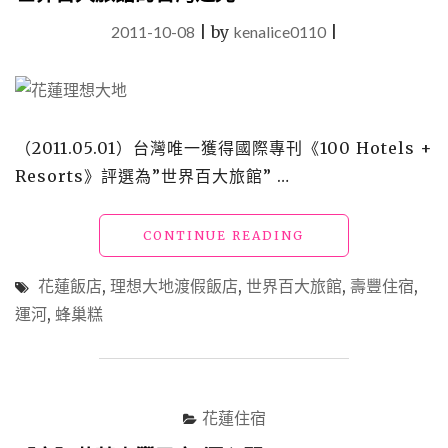
2011-10-08
|
by
kenalice0110
|
（2011.05.01）台灣唯一獲得國際專刊《100 Hotels +
Resorts》評選為”世界百大旅館” …
"【花
CONTINUE READING
蓮
壽
花蓮飯店
,
理想大地渡假飯店
,
世界百大旅館
,
壽豐住宿
,
豐
運河
,
蜂巢糕
飯
店】
「理
想
大
花蓮住宿
地
渡