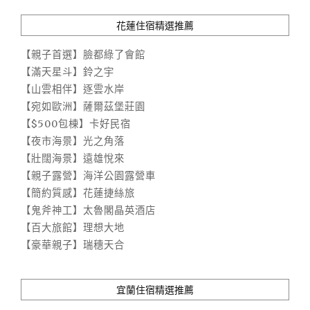
花蓮住宿精選推薦
【親子首選】臉都綠了會館
【滿天星斗】鈴之宇
【山雲相伴】逐雲水岸
【宛如歐洲】薩爾茲堡莊園
【$500包棟】卡好民宿
【夜市海景】光之角落
【壯闊海景】遠雄悅來
【親子露營】海洋公園露營車
【簡約質感】花蓮捷絲旅
【鬼斧神工】太魯閣晶英酒店
【百大旅館】理想大地
【豪華親子】瑞穗天合
宜蘭住宿精選推薦