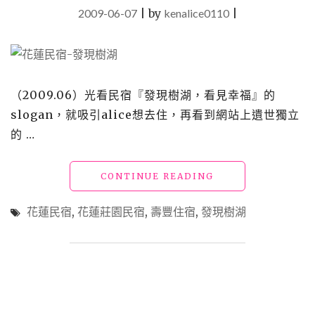
2009-06-07
|
by
kenalice0110
|
（2009.06）光看民宿『發現樹湖，看見幸福』的
slogan，就吸引alice想去住，再看到網站上遺世獨立
的 …
"【宿】
CONTINUE READING
花
蓮
花蓮民宿
,
花蓮莊園民宿
,
壽豐住宿
,
發現樹湖
壽
豐
民
宿
_
發
現