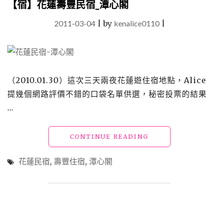
【宿】花蓮壽豐民宿_潭心閣
假
飯
2011-03-04
|
by
kenalice0110
|
店」
獲
選
世
界
（2010.01.30）這次三天兩夜花蓮遊住宿地點，Alice
百
大
提幾個網路評價不錯的口袋名單供選，秘密投票的結果
旅
…
館
的
台
"【宿】
CONTINUE READING
灣
花
之
蓮
花蓮民宿
,
壽豐住宿
,
潭心閣
光"
壽
豐
民
宿
_
潭