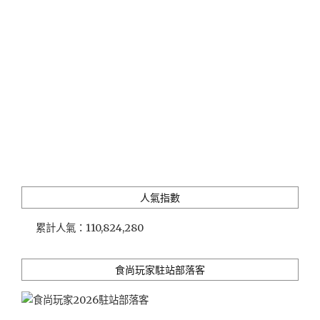
樹
湖，
看
見
幸
福"
人氣指數
累計人氣：
110,824,280
食尚玩家駐站部落客